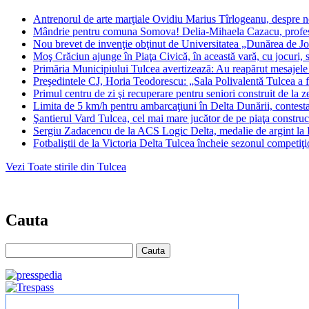
Antrenorul de arte marţiale Ovidiu Marius Tîrlogeanu, despre n
Mândrie pentru comuna Somova! Delia-Mihaela Cazacu, profesor
Nou brevet de invenţie obţinut de Universitatea „Dunărea de Jo
Moş Crăciun ajunge în Piaţa Civică, în această vară, cu jocuri,
Primăria Municipiului Tulcea avertizează: Au reapărut mesajele 
Preşedintele CJ, Horia Teodorescu: „Sala Polivalentă Tulcea a fo
Primul centru de zi şi recuperare pentru seniori construit de la
Limita de 5 km/h pentru ambarcaţiuni în Delta Dunării, contestată
Şantierul Vard Tulcea, cel mai mare jucător de pe piaţa constru
Sergiu Zadacencu de la ACS Logic Delta, medalie de argint la F
Fotbaliştii de la Victoria Delta Tulcea încheie sezonul competiţi
Vezi Toate stirile din Tulcea
Cauta