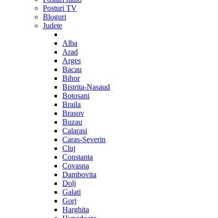
Posturi TV
Bloguri
Judete
Alba
Arad
Arges
Bacau
Bihor
Bistrita-Nasaud
Botosani
Braila
Brasov
Buzau
Calarasi
Caras-Severin
Cluj
Constanta
Covasna
Dambovita
Dolj
Galati
Gorj
Harghita