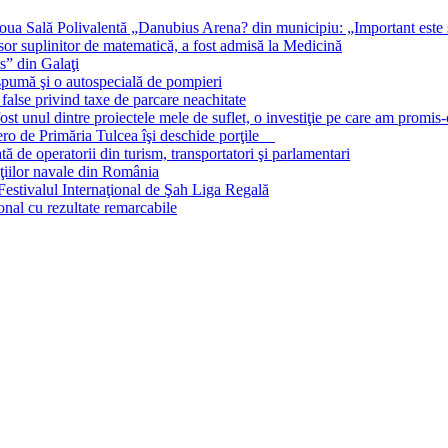
oua Sală Polivalentă „Danubius Arena? din municipiu: „Important este să
 suplinitor de matematică, a fost admisă la Medicină
s” din Galaţi
 spumă şi o autospecială de pompieri
false privind taxe de parcare neachitate
st unul dintre proiectele mele de suflet, o investiţie pe care am promis-
 zero de Primăria Tulcea îşi deschide porţile
 de operatorii din turism, transportatori şi parlamentari
cţiilor navale din România
estivalul Internaţional de Şah Liga Regală
onal cu rezultate remarcabile