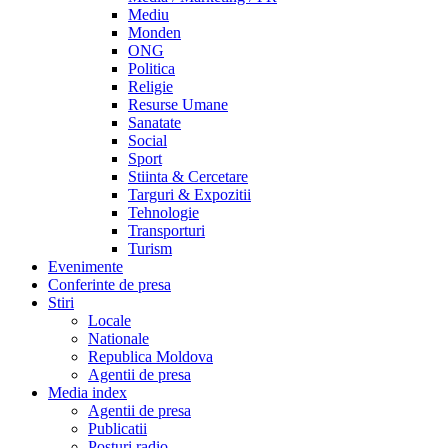
Mediu
Monden
ONG
Politica
Religie
Resurse Umane
Sanatate
Social
Sport
Stiinta & Cercetare
Targuri & Expozitii
Tehnologie
Transporturi
Turism
Evenimente
Conferinte de presa
Stiri
Locale
Nationale
Republica Moldova
Agentii de presa
Media index
Agentii de presa
Publicatii
Posturi radio