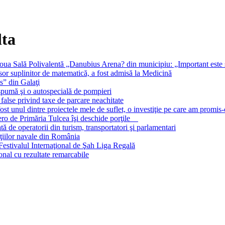
lta
oua Sală Polivalentă „Danubius Arena? din municipiu: „Important este să
 suplinitor de matematică, a fost admisă la Medicină
s” din Galaţi
 spumă şi o autospecială de pompieri
false privind taxe de parcare neachitate
st unul dintre proiectele mele de suflet, o investiţie pe care am promis-
 zero de Primăria Tulcea îşi deschide porţile
 de operatorii din turism, transportatori şi parlamentari
cţiilor navale din România
estivalul Internaţional de Şah Liga Regală
onal cu rezultate remarcabile