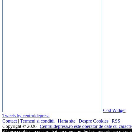
Cod Widget
Tweets by centruldepresa
Contact
|
Termeni si conditii
|
Harta site
|
Despre Cookies
|
RSS
Copyright © 2026 |
Centruldepresa.ro este operator de date cu carac
We use cookies to ensure that we give you the best experience on our w