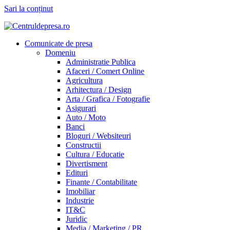
Sari la conținut
Comunicate de presa
Domeniu
Administratie Publica
Afaceri / Comert Online
Agricultura
Arhitectura / Design
Arta / Grafica / Fotografie
Asigurari
Auto / Moto
Banci
Bloguri / Websiteuri
Constructii
Cultura / Educatie
Divertisment
Edituri
Finante / Contabilitate
Imobiliar
Industrie
IT&C
Juridic
Media / Marketing / PR