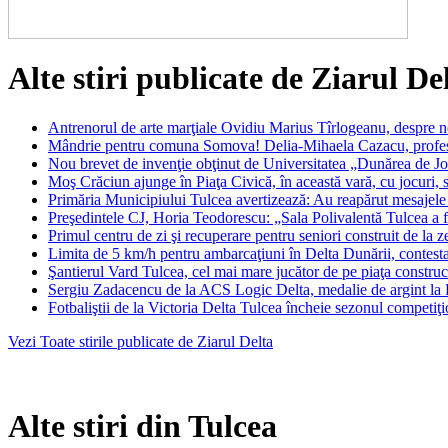
Alte stiri publicate de Ziarul De
Antrenorul de arte marţiale Ovidiu Marius Tîrlogeanu, despre n
Mândrie pentru comuna Somova! Delia-Mihaela Cazacu, profesor
Nou brevet de invenţie obţinut de Universitatea „Dunărea de Jo
Moş Crăciun ajunge în Piaţa Civică, în această vară, cu jocuri,
Primăria Municipiului Tulcea avertizează: Au reapărut mesajele 
Preşedintele CJ, Horia Teodorescu: „Sala Polivalentă Tulcea a fo
Primul centru de zi şi recuperare pentru seniori construit de la
Limita de 5 km/h pentru ambarcaţiuni în Delta Dunării, contestată
Şantierul Vard Tulcea, cel mai mare jucător de pe piaţa constru
Sergiu Zadacencu de la ACS Logic Delta, medalie de argint la F
Fotbaliştii de la Victoria Delta Tulcea încheie sezonul competiţi
Vezi Toate stirile publicate de Ziarul Delta
Alte stiri din Tulcea