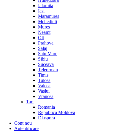
Hunedoara
Ialomita
Iasi
Maramures
Mehedinti
Mures
Neamt
Olt
Prahova
Salaj
Satu Mare
Sibiu
Suceava
Teleorman
Timis
Tulcea
Valcea
Vaslui
Vrancea
Tari
Romania
Republica Moldova
Diaspora
Cont nou
Autentificare