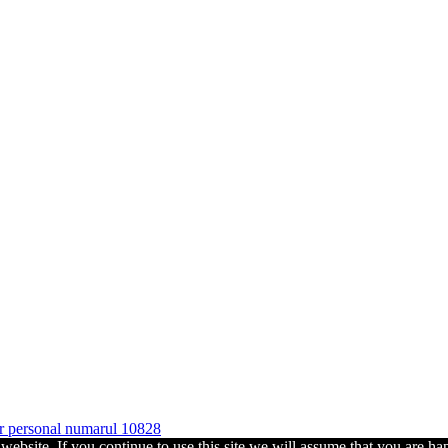
ter personal numarul 10828
ebsite. If you continue to use this site we will assume that you are hap