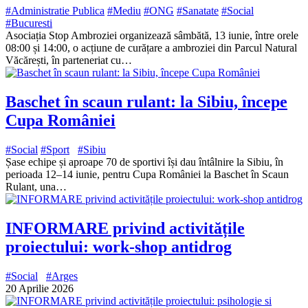
#Administratie Publica
#Mediu
#ONG
#Sanatate
#Social
#Bucuresti
Asociația Stop Ambroziei organizează sâmbătă, 13 iunie, între orele
08:00 și 14:00, o acțiune de curățare a ambroziei din Parcul Natural
Văcărești, în parteneriat cu…
Baschet în scaun rulant: la Sibiu, începe
Cupa României
#Social
#Sport
#Sibiu
Șase echipe și aproape 70 de sportivi își dau întâlnire la Sibiu, în
perioada 12–14 iunie, pentru Cupa României la Baschet în Scaun
Rulant, una…
INFORMARE privind activitățile
proiectului: work-shop antidrog
#Social
#Arges
20 Aprilie 2026