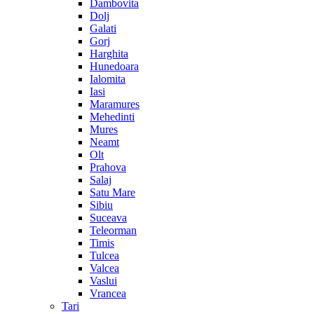
Dambovita
Dolj
Galati
Gorj
Harghita
Hunedoara
Ialomita
Iasi
Maramures
Mehedinti
Mures
Neamt
Olt
Prahova
Salaj
Satu Mare
Sibiu
Suceava
Teleorman
Timis
Tulcea
Valcea
Vaslui
Vrancea
Tari