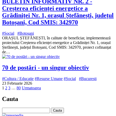
BULETIN INFORMATIV NR. 2 -
Creșterea eficienței energetice a
Grădiniței Nr. 1, orașul Ștefănești, județul
Botoșani, Cod SMIS: 342970
#Social
#Botosani
ORAȘUL ȘTEFĂNEȘTI, în calitate de beneficiar, implementează
proiectului Creșterea eficienței energetice a Grădiniței Nr. 1, orașul
Ștefănești, județul Botoșani, Cod SMIS: 342970, proiect cofinanțat
de…
70 de postări - un singur obiectiv
#Cultura / Educatie
#Resurse Umane
#Social
#Bucuresti
23 Februarie 2026
1
2
3
…
80
Urmatoarea
Cauta