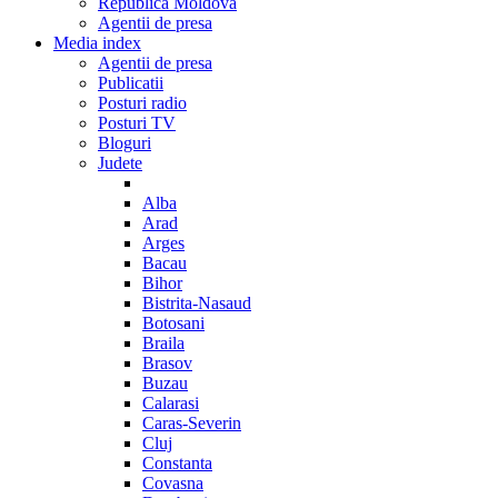
Republica Moldova
Agentii de presa
Media index
Agentii de presa
Publicatii
Posturi radio
Posturi TV
Bloguri
Judete
Alba
Arad
Arges
Bacau
Bihor
Bistrita-Nasaud
Botosani
Braila
Brasov
Buzau
Calarasi
Caras-Severin
Cluj
Constanta
Covasna