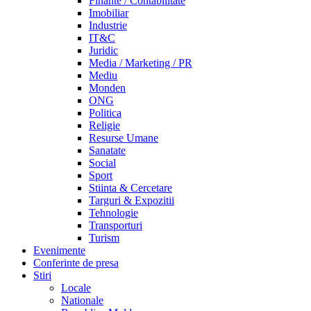
Finante / Contabilitate
Imobiliar
Industrie
IT&C
Juridic
Media / Marketing / PR
Mediu
Monden
ONG
Politica
Religie
Resurse Umane
Sanatate
Social
Sport
Stiinta & Cercetare
Targuri & Expozitii
Tehnologie
Transporturi
Turism
Evenimente
Conferinte de presa
Stiri
Locale
Nationale