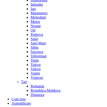
Hunedoara
Ialomita
Iasi
Maramures
Mehedinti
Mures
Neamt
Olt
Prahova
Salaj
Satu Mare
Sibiu
Suceava
Teleorman
Timis
Tulcea
Valcea
Vaslui
Vrancea
Tari
Romania
Republica Moldova
Diaspora
Cont nou
Autentificare