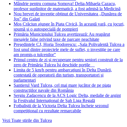
Mândrie pentru comuna Somova! Delia-Mihaela Cazacu,
profesor suplinitor de matematică, a fost admisă la Medicină
Nou brevet de invenţie obţinut de Universitatea „Dunărea de
Jos” din Galaţi
Moş Crăciun ajunge în Piaţa Civică, în această vară, cu jocuri,
spumă şi o autospecială de pompieri
Primăria Municipiului Tulcea avertizează: Au reapărut
mesajele false privind taxe de parcare neachitate
Preşedintele CJ, Horia Teodorescu: „Sala Polivalentă Tulcea a
fost unul dintre proiectele mele de suflet, o investiţie pe care
am promis-o tulcenilor”
Primul centru de zi şi recuperare pentru seniori construit de la
zero de Primăria Tulcea îşi deschide porţile
Limita de 5 km/h pentru ambarcaţiuni în Delta Dunării,
contestată de operatorii din turism, transportatori şi
parlamentari
Şantierul Vard Tulcea, cel mai mare jucător de pe piaţa
construcţiilor navale din România
Sergiu Zadacencu de la ACS Logic Delta, medalie de argint
la Festivalul Internaţional de Şah Liga Regală
Fotbaliştii de la Victoria Delta Tulcea încheie sezonul
competiţional cu rezultate remarcabile
Vezi Toate stirile din Tulcea