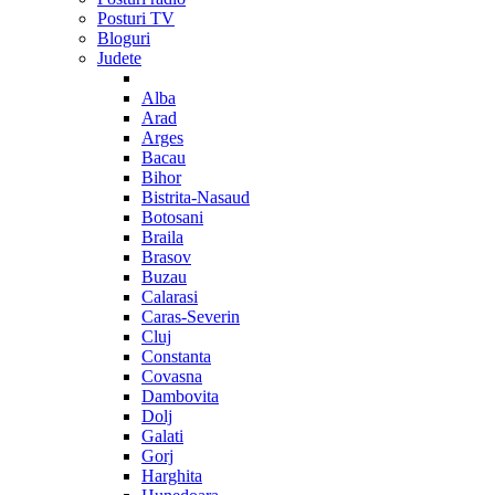
Posturi TV
Bloguri
Judete
Alba
Arad
Arges
Bacau
Bihor
Bistrita-Nasaud
Botosani
Braila
Brasov
Buzau
Calarasi
Caras-Severin
Cluj
Constanta
Covasna
Dambovita
Dolj
Galati
Gorj
Harghita