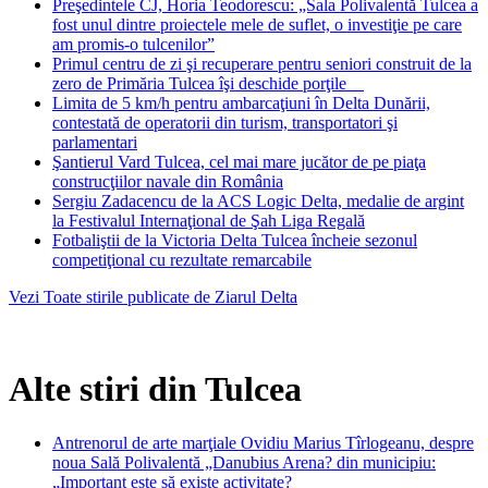
Preşedintele CJ, Horia Teodorescu: „Sala Polivalentă Tulcea a
fost unul dintre proiectele mele de suflet, o investiţie pe care
am promis-o tulcenilor”
Primul centru de zi şi recuperare pentru seniori construit de la
zero de Primăria Tulcea îşi deschide porţile
Limita de 5 km/h pentru ambarcaţiuni în Delta Dunării,
contestată de operatorii din turism, transportatori şi
parlamentari
Şantierul Vard Tulcea, cel mai mare jucător de pe piaţa
construcţiilor navale din România
Sergiu Zadacencu de la ACS Logic Delta, medalie de argint
la Festivalul Internaţional de Şah Liga Regală
Fotbaliştii de la Victoria Delta Tulcea încheie sezonul
competiţional cu rezultate remarcabile
Vezi Toate stirile publicate de Ziarul Delta
Alte stiri din Tulcea
Antrenorul de arte marţiale Ovidiu Marius Tîrlogeanu, despre
noua Sală Polivalentă „Danubius Arena? din municipiu:
„Important este să existe activitate?