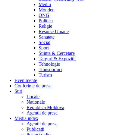
Mediu
Monden
ONG
Politica
Religie
Resurse Umane
Sanatate
Social
Sport
Stiinta & Cercetare
Targuri & Expozitii
Tehnologie
Transporturi
Turism
Evenimente
Conferinte de presa
Stiri
Locale
Nationale
Republica Moldova
Agentii de presa
Media index
Agentii de presa
Publicatii
Posturi radio