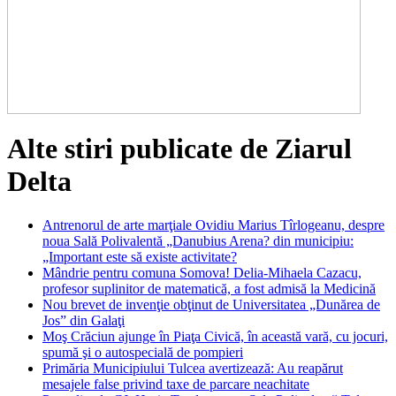
Alte stiri publicate de Ziarul
Delta
Antrenorul de arte marţiale Ovidiu Marius Tîrlogeanu, despre
noua Sală Polivalentă „Danubius Arena? din municipiu:
„Important este să existe activitate?
Mândrie pentru comuna Somova! Delia-Mihaela Cazacu,
profesor suplinitor de matematică, a fost admisă la Medicină
Nou brevet de invenţie obţinut de Universitatea „Dunărea de
Jos” din Galaţi
Moş Crăciun ajunge în Piaţa Civică, în această vară, cu jocuri,
spumă şi o autospecială de pompieri
Primăria Municipiului Tulcea avertizează: Au reapărut
mesajele false privind taxe de parcare neachitate