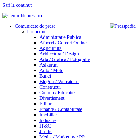
Sari la conținut
Comunicate de presa
Domeniu
Administratie Publica
Afaceri / Comert Online
Agricultura
Arhitectura / Design
Arta / Grafica / Fotografie
Asigurari
Auto / Moto
Banci
Bloguri / Websiteuri
Constructii
Cultura / Educatie
Divertisment
Edituri
Finante / Contabilitate
Imobiliar
Industrie
IT&C
Juridic
Media / Marketing / PR