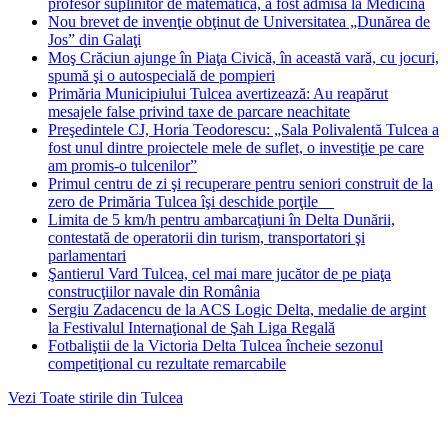
profesor suplinitor de matematică, a fost admisă la Medicină
Nou brevet de invenţie obţinut de Universitatea „Dunărea de
Jos” din Galaţi
Moş Crăciun ajunge în Piaţa Civică, în această vară, cu jocuri,
spumă şi o autospecială de pompieri
Primăria Municipiului Tulcea avertizează: Au reapărut
mesajele false privind taxe de parcare neachitate
Preşedintele CJ, Horia Teodorescu: „Sala Polivalentă Tulcea a
fost unul dintre proiectele mele de suflet, o investiţie pe care
am promis-o tulcenilor”
Primul centru de zi şi recuperare pentru seniori construit de la
zero de Primăria Tulcea îşi deschide porţile
Limita de 5 km/h pentru ambarcaţiuni în Delta Dunării,
contestată de operatorii din turism, transportatori şi
parlamentari
Şantierul Vard Tulcea, cel mai mare jucător de pe piaţa
construcţiilor navale din România
Sergiu Zadacencu de la ACS Logic Delta, medalie de argint
la Festivalul Internaţional de Şah Liga Regală
Fotbaliştii de la Victoria Delta Tulcea încheie sezonul
competiţional cu rezultate remarcabile
Vezi Toate stirile din Tulcea