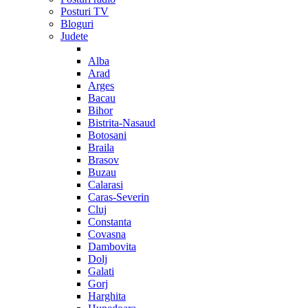
Posturi TV
Bloguri
Judete
Alba
Arad
Arges
Bacau
Bihor
Bistrita-Nasaud
Botosani
Braila
Brasov
Buzau
Calarasi
Caras-Severin
Cluj
Constanta
Covasna
Dambovita
Dolj
Galati
Gorj
Harghita