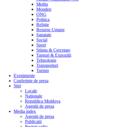
Mediu
Monden
ONG
Politica
Religie
Resurse Umane
Sanatate
Social
Sport
Stiinta & Cercetare
Targuri & Expozitii
Tehnologie
Transporturi
Turism
Evenimente
Conferinte de presa
Stiri
Locale
Nationale
Republica Moldova
Agentii de presa
Media index
Agentii de presa
Publicatii
Posturi radio