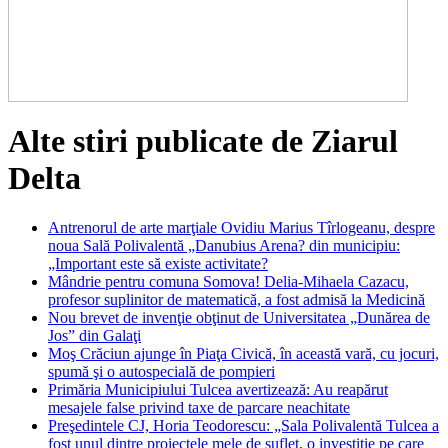
Alte stiri publicate de Ziarul
Delta
Antrenorul de arte marţiale Ovidiu Marius Tîrlogeanu, despre
noua Sală Polivalentă „Danubius Arena? din municipiu:
„Important este să existe activitate?
Mândrie pentru comuna Somova! Delia-Mihaela Cazacu,
profesor suplinitor de matematică, a fost admisă la Medicină
Nou brevet de invenţie obţinut de Universitatea „Dunărea de
Jos” din Galaţi
Moş Crăciun ajunge în Piaţa Civică, în această vară, cu jocuri,
spumă şi o autospecială de pompieri
Primăria Municipiului Tulcea avertizează: Au reapărut
mesajele false privind taxe de parcare neachitate
Preşedintele CJ, Horia Teodorescu: „Sala Polivalentă Tulcea a
fost unul dintre proiectele mele de suflet, o investiţie pe care