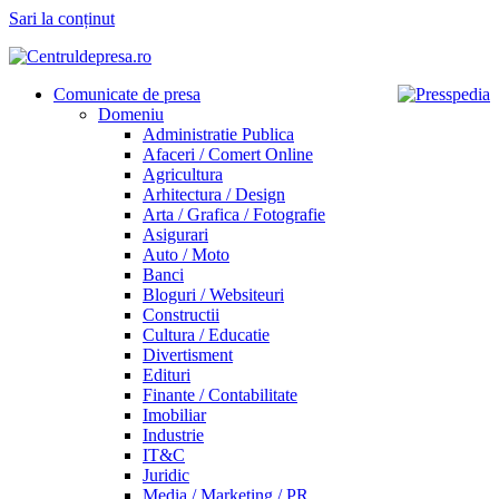
Sari la conținut
Comunicate de presa
Domeniu
Administratie Publica
Afaceri / Comert Online
Agricultura
Arhitectura / Design
Arta / Grafica / Fotografie
Asigurari
Auto / Moto
Banci
Bloguri / Websiteuri
Constructii
Cultura / Educatie
Divertisment
Edituri
Finante / Contabilitate
Imobiliar
Industrie
IT&C
Juridic
Media / Marketing / PR