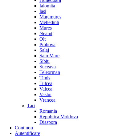
Hunedoara
Ialomita
Iasi
Maramures
Mehedinti
Mures
Neamt
Olt
Prahova
Salaj
Satu Mare
Sibiu
Suceava
Teleorman
Timis
Tulcea
Valcea
Vaslui
Vrancea
Tari
Romania
Republica Moldova
Diaspora
Cont nou
Autentificare