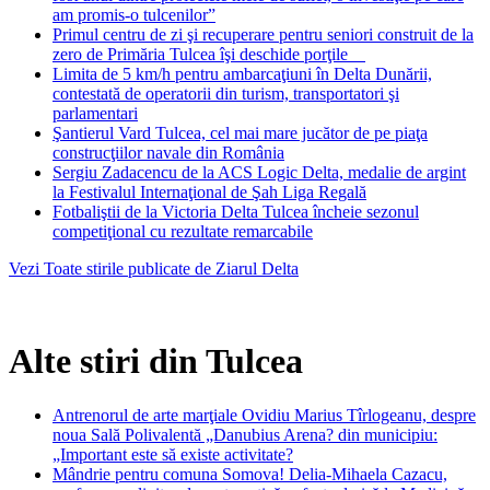
am promis-o tulcenilor”
Primul centru de zi şi recuperare pentru seniori construit de la
zero de Primăria Tulcea îşi deschide porţile
Limita de 5 km/h pentru ambarcaţiuni în Delta Dunării,
contestată de operatorii din turism, transportatori şi
parlamentari
Şantierul Vard Tulcea, cel mai mare jucător de pe piaţa
construcţiilor navale din România
Sergiu Zadacencu de la ACS Logic Delta, medalie de argint
la Festivalul Internaţional de Şah Liga Regală
Fotbaliştii de la Victoria Delta Tulcea încheie sezonul
competiţional cu rezultate remarcabile
Vezi Toate stirile publicate de Ziarul Delta
Alte stiri din Tulcea
Antrenorul de arte marţiale Ovidiu Marius Tîrlogeanu, despre
noua Sală Polivalentă „Danubius Arena? din municipiu:
„Important este să existe activitate?
Mândrie pentru comuna Somova! Delia-Mihaela Cazacu,