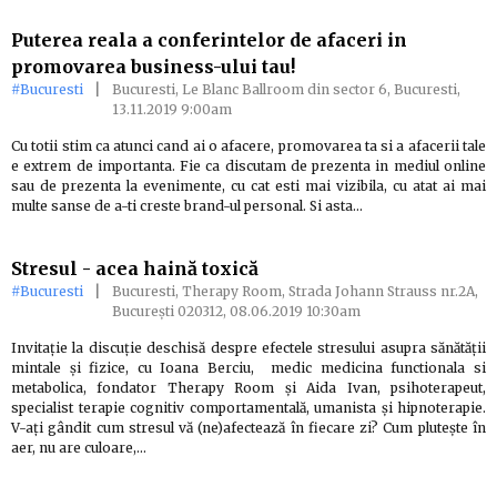
Puterea reala a conferintelor de afaceri in
promovarea business-ului tau!
#Bucuresti
|
Bucuresti, Le Blanc Ballroom din sector 6, Bucuresti,
13.11.2019 9:00am
Cu totii stim ca atunci cand ai o afacere, promovarea ta si a afacerii tale
e extrem de importanta. Fie ca discutam de prezenta in mediul online
sau de prezenta la evenimente, cu cat esti mai vizibila, cu atat ai mai
multe sanse de a-ti creste brand-ul personal. Si asta…
Stresul - acea haină toxică
#Bucuresti
|
Bucuresti, Therapy Room, Strada Johann Strauss nr.2A,
București 020312, 08.06.2019 10:30am
Invitație la discuție deschisă despre efectele stresului asupra sănătății
mintale și fizice, cu Ioana Berciu, medic medicina functionala si
metabolica, fondator Therapy Room și Aida Ivan, psihoterapeut,
specialist terapie cognitiv comportamentală, umanista și hipnoterapie.
V-ați gândit cum stresul vă (ne)afectează în fiecare zi? Cum plutește în
aer, nu are culoare,…