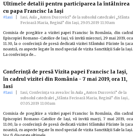
Ultimele detalii pentru participarea la întâlnirea
cu papa Francisc la Iaşi
#Iasi
|
Iasi, Aula „Anton Durcovici” de la subsolul catedralei „Sfânta
Fecioară Maria, Regină” din Iaşi, 29.05.2019 11:30am
Comisia de pregătire a vizitei papei Francisc în România, din cadrul
Episcopiei Romano-Catolice de Iaşi, vă invită miercuri, 29 mai 2019, ora
11.30, la o conferinţă de presă dedicată vizitei Sfântului Părinte în ţara
noastră, cu aspecte legate în mod special de vizita Sanctităţii Sale la Iaşi.
La conferinţa de…
Conferinţă de presă Vizita papei Francisc la Iaşi,
în cadrul vizitei din România - 7 mai 2019, ora 11,
Iasi
#Iasi
|
Iasi, Conferinţa va avea loc în Aula „Anton Durcovici” de la
subsolul catedralei „Sfânta Fecioară Maria, Regină” din Iaşi.,
07.05.2019 11:00am
Comisia de pregătire a vizitei papei Francisc în România, din cadrul
Episcopiei Romano-Catolice de Iaşi, vă invită marţi, 7 mai 2019, ora
11.00, la o conferinţă de presă dedicată vizitei Sfântului Părinte în ţara
noastră, cu aspecte legate în mod special de vizita Sanctităţii Sale la Iaşi.
Vor fi discutate ultimele…