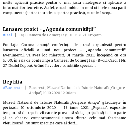
multe aplicatii practice pentru o mai justa intelegere si aplicare a
informatiilor teoretice. Astfel, cursul imbina in mod util cele doua parti
componente (partea teoretica si partea practica), cu unicul scop…
Lansare proict - „Agenda comunității”
#Iasi
|
Iași, Camera de Comerț Iași, 31.03.2021 10:59am
Fundaţia Corona anunță conferinţa de presă organizată pentru
lansarea oficială a unui nou proiect – „Agenda comunității”.
Evenimentul va avea loc miercuri, 31 martie 2021, începând cu ora
10:00, în sala de conferinţe a Camerei de Comerţ Iaşi (B-dul Carol I Nr.
27, Dealul Copou). Având în vedere condiţiile speciale…
Reptilia
#Bucuresti
|
Bucuresti, Muzeul Naţional de Istorie Naturală „Grigore
Antipa”, 10.10.2020 12:00am
Muzeul Naţional de Istorie Naturală „Grigore Antipa” găzduiește în
perioada 10 octombrie 2020 – 13 iunie 2021 „Reptilia”, expoziție
temporară de reptile vii care te provoacă să lași prejudecățile la o parte
și să observi comportamentul unora dintre cele mai fascinante
viețuitoare! Nu sunt specii pe care ai dori…