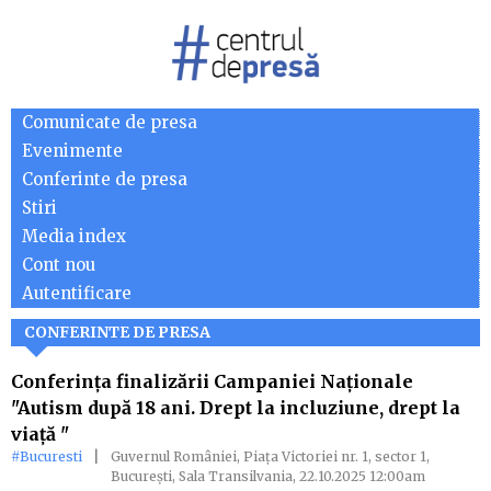
Comunicate de presa
Evenimente
Conferinte de presa
Stiri
Media index
Cont nou
Autentificare
CONFERINTE DE PRESA
Conferința finalizării Campaniei Naționale
"Autism după 18 ani. Drept la incluziune, drept la
viață "
#Bucuresti
|
Guvernul României, Piața Victoriei nr. 1, sector 1,
București, Sala Transilvania, 22.10.2025 12:00am