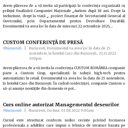
Avem plăcerea de a vă invita să participați la conferința organizată cu
prilejul finalizării Campaniei Naționale „Autism după 18 ani. Drept la
incluziune, drept la viață „, proiect finanțat de Secretariatul General al
Guvernului, prin Departamentul pentru Dezvoltare Durabilă.
Evenimentul va avea loc în data de miercuri 22 octombrie 2025,…
CUSTOM CONFERINȚĂ DE PRESĂ
#Bucuresti
|
Bucuresti, Evenimentul va avea loc în data de 25
noiembrie, la hotelul Caro din București., 25.11.2022
3:00pm
Avem plăcerea de a vă invita la conferința CUSTOM ROMÂNIA companie
parte a Custom Grup, specializată în soluții high-tech pentru
automatizări în retail. Evenimentul va avea loc în data de 25 noiembrie,
la hotelul Caro din București. În cadrul conferinței, companie Custom o
să-și anunțe noutățile din domeniu ce pot…
Curs online autorizat Managementul deseurilor
#Bucuresti
|
Bucuresti, On-line, 01.08.2022 9:00am
Cursul este structurat conform noilor cerinte privind formarea
profesionala a adultilor care impun o tehnica de invatare bazata pe