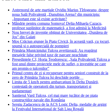
Antrenorul de arte marţiale Ovidiu Marius Tîrlogeanu, despre
noua Sală Polivalentă „Danubius Arena? din municipiu:
„Important este să existe activitate?
Mândrie pentru comuna Somova! Delia-Mihaela Cazacu,
profesor suplinitor de matematică, a fost admisă la Medicină
Nou brevet de invenţie obţinut de Universitatea „Dunărea de
Jos” din Galaţi
Moş Crăciun ajunge în Piaţa Civică, în această vară, cu jocuri,
spumă şi o autospecială de pompieri
Primăria Municipiului Tulcea avertizează: Au reapărut
mesajele false privind taxe de parcare neachitate
Preşedintele CJ, Horia Teodorescu: „Sala Polivalentă Tulcea a
fost unul dintre proiectele mele de suflet, o investiţie pe care
am promis-o tulcenilor”
Primul centru de zi şi recuperare pentru seniori construit de la
zero de Primăria Tulcea îşi deschide porţile
Limita de 5 km/h pentru ambarcaţiuni în Delta Dunării,
contestată de operatorii din turism, transportatori şi
parlamentari
Şantierul Vard Tulcea, cel mai mare jucător de pe piaţa
construcţiilor navale din România
Sergiu Zadacencu de la ACS Logic Delta, medalie de argint
la Festivalul Internaţional de Şah Liga Regală