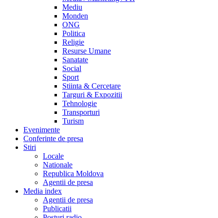
Mediu
Monden
ONG
Politica
Religie
Resurse Umane
Sanatate
Social
Sport
Stiinta & Cercetare
Targuri & Expozitii
Tehnologie
Transporturi
Turism
Evenimente
Conferinte de presa
Stiri
Locale
Nationale
Republica Moldova
Agentii de presa
Media index
Agentii de presa
Publicatii
Posturi radio