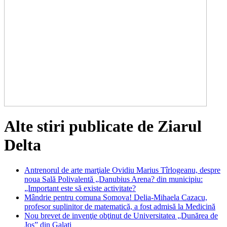
Alte stiri publicate de Ziarul
Delta
Antrenorul de arte marţiale Ovidiu Marius Tîrlogeanu, despre
noua Sală Polivalentă „Danubius Arena? din municipiu:
„Important este să existe activitate?
Mândrie pentru comuna Somova! Delia-Mihaela Cazacu,
profesor suplinitor de matematică, a fost admisă la Medicină
Nou brevet de invenţie obţinut de Universitatea „Dunărea de
Jos” din Galaţi