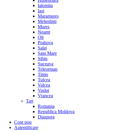
Hunedoara
Ialomita
Iasi
Maramures
Mehedinti
Mures
Neamt
Olt
Prahova
Salaj
Satu Mare
Sibiu
Suceava
Teleorman
Timis
Tulcea
Valcea
Vaslui
Vrancea
Tari
Romania
Republica Moldova
Diaspora
Cont nou
Autentificare