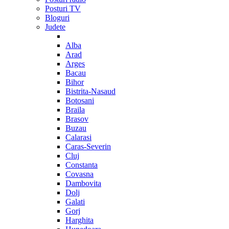
Posturi TV
Bloguri
Judete
Alba
Arad
Arges
Bacau
Bihor
Bistrita-Nasaud
Botosani
Braila
Brasov
Buzau
Calarasi
Caras-Severin
Cluj
Constanta
Covasna
Dambovita
Dolj
Galati
Gorj
Harghita