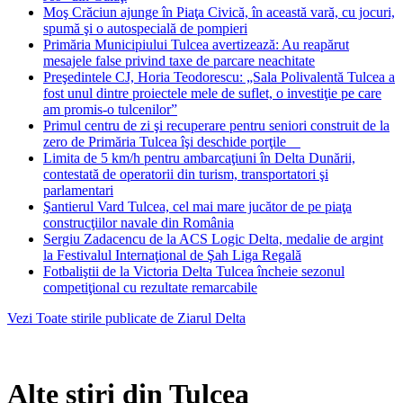
Moş Crăciun ajunge în Piaţa Civică, în această vară, cu jocuri,
spumă şi o autospecială de pompieri
Primăria Municipiului Tulcea avertizează: Au reapărut
mesajele false privind taxe de parcare neachitate
Preşedintele CJ, Horia Teodorescu: „Sala Polivalentă Tulcea a
fost unul dintre proiectele mele de suflet, o investiţie pe care
am promis-o tulcenilor”
Primul centru de zi şi recuperare pentru seniori construit de la
zero de Primăria Tulcea îşi deschide porţile
Limita de 5 km/h pentru ambarcaţiuni în Delta Dunării,
contestată de operatorii din turism, transportatori şi
parlamentari
Şantierul Vard Tulcea, cel mai mare jucător de pe piaţa
construcţiilor navale din România
Sergiu Zadacencu de la ACS Logic Delta, medalie de argint
la Festivalul Internaţional de Şah Liga Regală
Fotbaliştii de la Victoria Delta Tulcea încheie sezonul
competiţional cu rezultate remarcabile
Vezi Toate stirile publicate de Ziarul Delta
Alte stiri din Tulcea