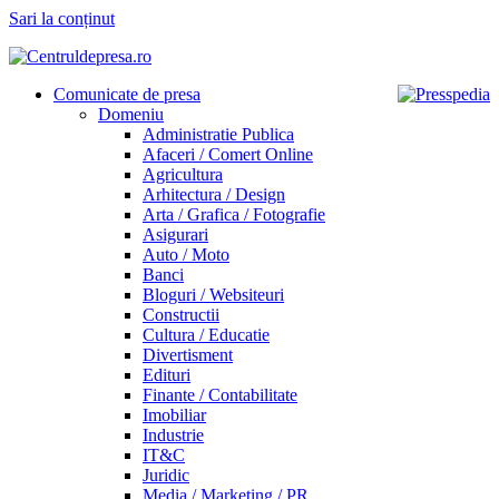
Sari la conținut
Comunicate de presa
Domeniu
Administratie Publica
Afaceri / Comert Online
Agricultura
Arhitectura / Design
Arta / Grafica / Fotografie
Asigurari
Auto / Moto
Banci
Bloguri / Websiteuri
Constructii
Cultura / Educatie
Divertisment
Edituri
Finante / Contabilitate
Imobiliar
Industrie
IT&C
Juridic
Media / Marketing / PR