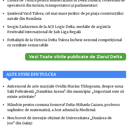
Limita de 5 km/h pentru ambarcaţiuni în Delta Dunării, contestată de
operatorii din turism, transportatori şi parlamentari
Şantierul Vard Tulcea, cel mai mare jucător de pe piaţa construcţiilor
navale din România
Sergiu Zadacencu de la ACS Logic Delta, medalie de argint la
Festivalul Internaţional de Şah Liga Regală
Fotbaliştii de la Victoria Delta Tulcea încheie sezonul competiţional
cu rezultate remarcabile
Vezi Toate stirile publicate de Ziarul Delta
ALTE STIRI DIN TULCEA
Antrenorul de arte marţiale Ovidiu Marius Tîrlogeanu, despre noua
Sală Polivalentă „Danubius Arena? din municipiu: „Important este să
existe activitate?
Mândrie pentru comuna Somova! Delia-Mihaela Cazacu, profesor
suplinitor de matematică, a fost admisă la Medicină
Nou brevet de invenţie obţinut de Universitatea „Dunărea de
Jos” din Galaţi