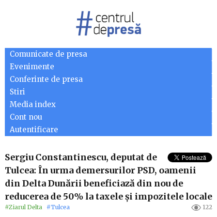
Comunicate de presa
Evenimente
Conferinte de presa
Stiri
Media index
Cont nou
Autentificare
Sergiu Constantinescu, deputat de
Tulcea: În urma demersurilor PSD, oamenii
din Delta Dunării beneficiază din nou de
reducerea de 50% la taxele și impozitele locale
#Ziarul Delta
#Tulcea
122