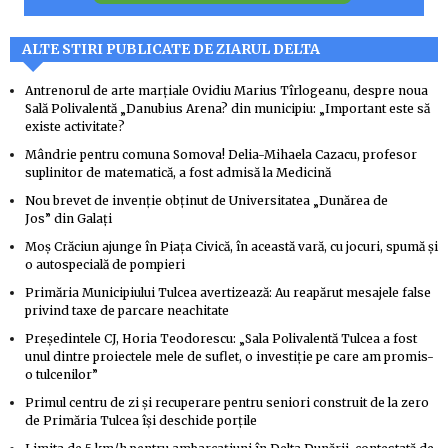
ALTE STIRI PUBLICATE DE ZIARUL DELTA
Antrenorul de arte marţiale Ovidiu Marius Tîrlogeanu, despre noua
Sală Polivalentă „Danubius Arena? din municipiu: „Important este să
existe activitate?
Mândrie pentru comuna Somova! Delia-Mihaela Cazacu, profesor
suplinitor de matematică, a fost admisă la Medicină
Nou brevet de invenţie obţinut de Universitatea „Dunărea de
Jos” din Galaţi
Moş Crăciun ajunge în Piaţa Civică, în această vară, cu jocuri, spumă şi
o autospecială de pompieri
Primăria Municipiului Tulcea avertizează: Au reapărut mesajele false
privind taxe de parcare neachitate
Preşedintele CJ, Horia Teodorescu: „Sala Polivalentă Tulcea a fost
unul dintre proiectele mele de suflet, o investiţie pe care am promis-
o tulcenilor”
Primul centru de zi şi recuperare pentru seniori construit de la zero
de Primăria Tulcea îşi deschide porţile