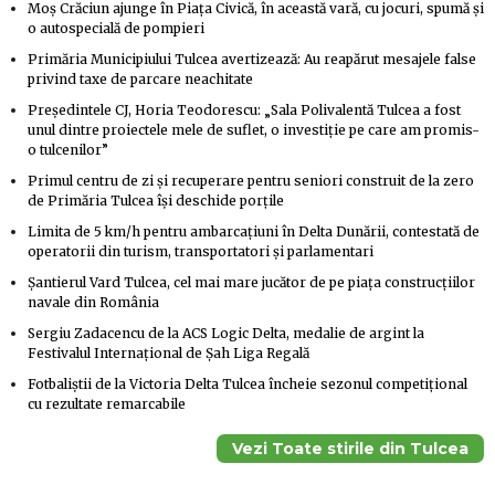
Moş Crăciun ajunge în Piaţa Civică, în această vară, cu jocuri, spumă şi
o autospecială de pompieri
Primăria Municipiului Tulcea avertizează: Au reapărut mesajele false
privind taxe de parcare neachitate
Preşedintele CJ, Horia Teodorescu: „Sala Polivalentă Tulcea a fost
unul dintre proiectele mele de suflet, o investiţie pe care am promis-
o tulcenilor”
Primul centru de zi şi recuperare pentru seniori construit de la zero
de Primăria Tulcea îşi deschide porţile
Limita de 5 km/h pentru ambarcaţiuni în Delta Dunării, contestată de
operatorii din turism, transportatori şi parlamentari
Şantierul Vard Tulcea, cel mai mare jucător de pe piaţa construcţiilor
navale din România
Sergiu Zadacencu de la ACS Logic Delta, medalie de argint la
Festivalul Internaţional de Şah Liga Regală
Fotbaliştii de la Victoria Delta Tulcea încheie sezonul competiţional
cu rezultate remarcabile
Vezi Toate stirile din Tulcea