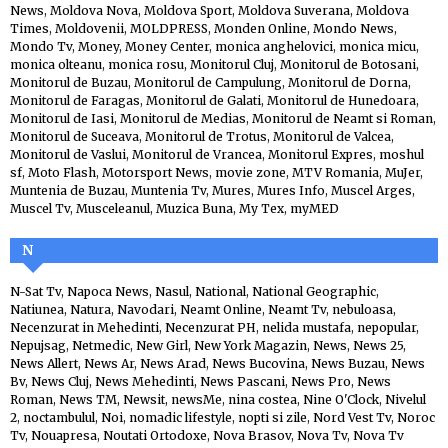
News
,
Moldova Nova
,
Moldova Sport
,
Moldova Suverana
,
Moldova
Times
,
Moldovenii
,
MOLDPRESS
,
Monden Online
,
Mondo News
,
Mondo Tv
,
Money
,
Money Center
,
monica anghelovici
,
monica micu
,
monica olteanu
,
monica rosu
,
Monitorul Cluj
,
Monitorul de Botosani
,
Monitorul de Buzau
,
Monitorul de Campulung
,
Monitorul de Dorna
,
Monitorul de Faragas
,
Monitorul de Galati
,
Monitorul de Hunedoara
,
Monitorul de Iasi
,
Monitorul de Medias
,
Monitorul de Neamt si Roman
,
Monitorul de Suceava
,
Monitorul de Trotus
,
Monitorul de Valcea
,
Monitorul de Vaslui
,
Monitorul de Vrancea
,
Monitorul Expres
,
moshul
sf
,
Moto Flash
,
Motorsport News
,
movie zone
,
MTV Romania
,
MuJer
,
Muntenia de Buzau
,
Muntenia Tv
,
Mures
,
Mures Info
,
Muscel Arges
,
Muscel Tv
,
Musceleanul
,
Muzica Buna
,
My Tex
,
myMED
N
N-Sat Tv
,
Napoca News
,
Nasul
,
National
,
National Geographic
,
Natiunea
,
Natura
,
Navodari
,
Neamt Online
,
Neamt Tv
,
nebuloasa
,
Necenzurat in Mehedinti
,
Necenzurat PH
,
nelida mustafa
,
nepopular
,
Nepujsag
,
Netmedic
,
New Girl
,
New York Magazin
,
News
,
News 25
,
News Allert
,
News Ar
,
News Arad
,
News Bucovina
,
News Buzau
,
News
Bv
,
News Cluj
,
News Mehedinti
,
News Pascani
,
News Pro
,
News
Roman
,
News TM
,
Newsit
,
newsMe
,
nina costea
,
Nine O'Clock
,
Nivelul
2
,
noctambulul
,
Noi
,
nomadic lifestyle
,
nopti si zile
,
Nord Vest Tv
,
Noroc
Tv
,
Nouapresa
,
Noutati Ortodoxe
,
Nova Brasov
,
Nova Tv
,
Nova Tv