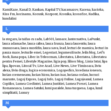
KamiKaze
,
Kanal D
,
Kankan
,
Kapital TV
,
karamazov
,
Karena
,
karioka
,
Kiss Fm
,
korinams
,
Korunk
,
Kozpont
,
Kronika
,
krossfire
,
Kudika
,
kundalini
L
la stegaru
,
la taifas cu radu
,
Lab501
,
lansare
,
lanternativa
,
LaPunkt
,
laura adamache
,
laura caltea
,
laura frunza
,
laura laurentiu
,
laura
musuroaea
,
laura nureldin
,
laura sava
,
lead
,
lecturi de mamica
,
lecturi in
pauza mare
,
lecturile emei
,
Legestart
,
legumesifructe
,
leiln blog
,
Let?s
Rock
,
liana popa
,
Liber in Teleorman
,
Libertatea
,
Libertatea
,
Libertatea
pentru Femei
,
Lifestyle Magazine
,
ligia pop
,
lilisor blog
,
Linia Intai
,
lipa
lipa
,
lipovan
,
Litoral Tv
,
Live Arad
,
Live News
,
Live Timisoara
,
liviu
alexa
,
liviu druga
,
logica economica
,
Logopedics
,
loredana ionescu
,
lucian cremeneanu
,
lucian hirsu
,
lucian isar
,
luciana corlan
,
lucruri
marunte
,
Lugoj Expres
,
Lugoj Info
,
Lugoj Online
,
Lugojeanul
,
Lumea
Copiilor
,
Lumea Credintei
,
Lumea Justitiei
,
Lumea Presei
,
Lumea
Romaneasca
,
Lumea Satului
,
lumi paralele
,
luna turquesa
,
Lupa
,
luxul
simplitatii
,
Luxury
M