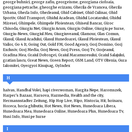
george buhnici
,
george zafiu
,
georgeisme
,
georgiana ciofoaia
,
georgiana petrache
,
gheorghe erizanu
,
Gherila de Vrancea
,
Gherila
Urbana
,
Gherla Info
,
Gherleanul
,
Ghid Cabinet
,
Ghid Culinar
,
Ghid
Sportiv
,
Ghid Transport
,
Ghidul Aradean
,
Ghidul Locatarului
,
Ghidul
Miresei
,
Ghimpele
,
Ghimpele Ploiestean
,
Ghiseul Bancar
,
Giroc
Chisoda
,
Giurgiu Net
,
Giurgiu Acum
,
Giurgiu Online
,
Giurgiu pe Surse
,
Giurgiu-News
,
Giurgiul Meu
,
Giurgiuveanul
,
Glamour
,
Glas Comun
,
Glasul
,
Glasul Aradului
,
Glasul Hunedoarei
,
Glasul Ploiestean
,
Glasul
Vailor
,
Go 4 It
,
Going Out
,
Gold FM
,
Good Agency
,
Gorj Domino
,
Gorj
Exclusiv
,
Gorj Media
,
Gorj News
,
Gorj Press
,
Gorj Tv
,
Gorjeanul
,
Gradina Mea
,
Graiul Dobrogei
,
Graiul Maramuresului
,
Graiul Salajului
,
gratian lascu
,
Great News
,
Green Report
,
GSM Land
,
GTV Oltenia
,
Gura
Ialomitei
,
Gyergyoi Kisujsag
,
GyIndex
H
haivas
,
Handbal Volei
,
hapi riverwoman
,
Hargita Nepe
,
Haromszek
,
Harper's Bazaar
,
Harsova
,
Hazmedia
,
Health and the city
,
Hermannstadter Zeitung
,
Hip Hop Live
,
Hipo
,
Historia
,
Hit
,
hoinaru
,
Horeca
,
horia ghibutiu
,
Hot News
,
Hot News
,
Hunedoara Libera
,
Hunedoara Mea
,
Hunedoara Online
,
Hunedoara Plus
,
Hunedoara Tv
,
Husi Info
,
Husi pe Surse
I