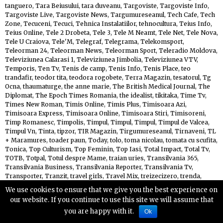
tanguero
,
Tara Beiusului
,
tara duveanu
,
Targoviste
,
Targoviste Info
,
Targoviste Live
,
Targoviste News
,
Targumureseanul
,
Tech Cafe
,
Tech
Zone
,
Tecuceni
,
Tecuci
,
Tehnica Instalatiilor
,
tehnocultura
,
Teius Info
,
Teius Online
,
Tele 2 Drobeta
,
Tele 3
,
Tele M Neamt
,
Tele Net
,
Tele Nova
,
Tele U Craiova
,
Tele'M
,
Telegraf
,
Telegrama
,
Telekomsport
,
Teleorman 24
,
Teleorman News
,
Teleorman Sport
,
Teleradio Moldova
,
Televiziunea Calarasi 1
,
Televiziunea Jimbolia
,
Televiziunea VTV
,
Temporis
,
Ten Tv
,
Tenis de camp
,
Tenis Info
,
Tenis Place
,
teo
trandafir
,
teodor tita
,
teodora rogobete
,
Terra Magazin
,
tesatorul
,
Tg
Ocna
,
thaumaturge
,
the anne marie
,
The British Medical Journal
,
The
Diplomat
,
The Epoch Times Romania
,
the idealist
,
tikitaka
,
Time Tv
,
Times New Roman
,
Timis Online
,
Timis Plus
,
Timisoara Azi
,
Timisoara Express
,
Timisoara Online
,
Timisoara Stiri
,
Timisoreni
,
Timp Romanesc
,
Timpolis
,
Timpul
,
Timpul
,
Timpul
,
Timpul de Valcea
,
Timpul Vn
,
Tinta
,
tipzor
,
TIR Magazin
,
Tirgumureseanul
,
Tirnaveni
,
TL
+ Maramures
,
toader paun
,
Today
,
tolo
,
toma nicolau
,
tomata cu scufita
,
Tonica
,
Top Culturism
,
Top Feminin
,
Top Iasi
,
Total Impact
,
Total Tv
,
TOTB
,
Totpal
,
Totul despre Mame
,
traian uries
,
Transilvania 365
,
Transilvania Business
,
Transilvania Reporter
,
Transilvania Tv
,
Transporter
,
Tranzit
,
travel girls
,
Travel Mix
,
treizecizero
,
trenda
,
trenduri economice
,
Tribuna
,
Tribuna
,
Tribuna Economica
,
Trinitas Tv
,
We use cookies to ensure that we give you the best experience on
trip by trip
,
trolywood
,
Ttm
,
tudor chirila
,
tudor galos
,
tuk tuk
,
Tulcea
our website. If you continue to use this site we will assume that
365
,
Tulcea Online
,
turambar
,
Turatii
,
Turda Info
,
Turda Live
,
Turda
you are happy with it.
Ok
Manifest
,
Turda News
,
Turism Land
,
turism market
,
Turismul de
Sanatate
,
turist in tara mea
,
Turnu cu Stiri
,
Turnul Sfatului
,
Tusnad
,
Tv 1