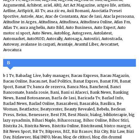
Argumentul
,
Arhitext
,
ariel
,
ARQ
,
Art Act Magazine
,
artgeo life
,
artistu
,
Artline
,
ArtSpirit
,
AS Tv
,
asa zic eu
,
Asii Romani
,
Asociatia Presei
Sportive
,
Astrele
,
Atac
,
Atac de Constanta
,
Atac de Iasi
,
Atac la persoana
,
Atitudine in Arges
,
Atitudinea
,
Atitudinea
,
Atitudinea Online
,
Atlas Fm
,
Atlas Tv
,
aura angheliu
,
Auto Bild
,
Auto Business
,
Auto Expert
,
Auto
motor si sport
,
Auto News
,
Autoblog
,
Autogreen
,
Autolatest
,
Automarket
,
AutoMOD
,
Autorally
,
Autosaga
,
Autostiri
,
Autostrada
,
Autoway
,
avalanse in carpati
,
Avantaje
,
Avantul Liber
,
Avocatnet
,
Avocatura
B
b 1 Tv
,
Babadag Live
,
baby manager
,
Bacau Express
,
Bacau Magazin
,
Bacau Online
,
Bacau.net
,
Bad Politics
,
Banat Expres
,
Banat FM
,
Banat
Sport
,
Banat Tv
,
banca de rezerva
,
Banca Mea
,
Bancherul
,
Banci
Bancomate
,
banda rosie
,
Bani
,
Bani si Afaceri
,
Bank News
,
Banking
News
,
Banul Botosanean
,
Barfa de Iasi
,
Baricada Tv
,
Barlad Info
,
Barlad News
,
Barlad Online
,
Basarabeni
,
Basarabia
,
Basilica
,
Be
Woman
,
Beatfactor
,
Beatycenter
,
Beauty Revealed
,
Bebelu
,
Beclean
Press
,
Beius
,
Benessere
,
Best FM
,
Best Music
,
bialog
,
biblioterapie
,
big
lazy sysadmin
,
Bihari Naplo
,
Biharorszag
,
Bihor Online
,
Bihor Stiri
,
Bistrita 24
,
Bistrita News
,
Bistrita Online
,
Bistriteanul
,
bistro margot
,
Bit News Sport
,
Bit Tv
,
Bitpress
,
BIZ
,
Biz Brasov
,
Biz City
,
Biz Law
,
Bizi
Day
,
Bizlawyer
,
Blaj INFO
,
bleau
,
blog de cititori
,
blog din drumul