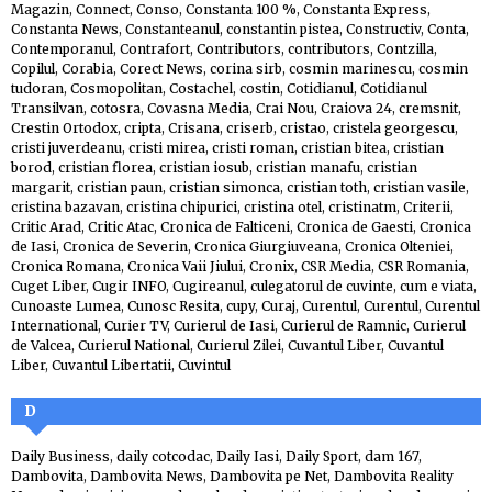
Magazin
,
Connect
,
Conso
,
Constanta 100 %
,
Constanta Express
,
Constanta News
,
Constanteanul
,
constantin pistea
,
Constructiv
,
Conta
,
Contemporanul
,
Contrafort
,
Contributors
,
contributors
,
Contzilla
,
Copilul
,
Corabia
,
Corect News
,
corina sirb
,
cosmin marinescu
,
cosmin
tudoran
,
Cosmopolitan
,
Costachel
,
costin
,
Cotidianul
,
Cotidianul
Transilvan
,
cotosra
,
Covasna Media
,
Crai Nou
,
Craiova 24
,
cremsnit
,
Crestin Ortodox
,
cripta
,
Crisana
,
criserb
,
cristao
,
cristela georgescu
,
cristi juverdeanu
,
cristi mirea
,
cristi roman
,
cristian bitea
,
cristian
borod
,
cristian florea
,
cristian iosub
,
cristian manafu
,
cristian
margarit
,
cristian paun
,
cristian simonca
,
cristian toth
,
cristian vasile
,
cristina bazavan
,
cristina chipurici
,
cristina otel
,
cristinatm
,
Criterii
,
Critic Arad
,
Critic Atac
,
Cronica de Falticeni
,
Cronica de Gaesti
,
Cronica
de Iasi
,
Cronica de Severin
,
Cronica Giurgiuveana
,
Cronica Olteniei
,
Cronica Romana
,
Cronica Vaii Jiului
,
Cronix
,
CSR Media
,
CSR Romania
,
Cuget Liber
,
Cugir INFO
,
Cugireanul
,
culegatorul de cuvinte
,
cum e viata
,
Cunoaste Lumea
,
Cunosc Resita
,
cupy
,
Curaj
,
Curentul
,
Curentul
,
Curentul
International
,
Curier TV
,
Curierul de Iasi
,
Curierul de Ramnic
,
Curierul
de Valcea
,
Curierul National
,
Curierul Zilei
,
Cuvantul Liber
,
Cuvantul
Liber
,
Cuvantul Libertatii
,
Cuvintul
D
Daily Business
,
daily cotcodac
,
Daily Iasi
,
Daily Sport
,
dam 167
,
Dambovita
,
Dambovita News
,
Dambovita pe Net
,
Dambovita Reality