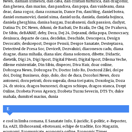
News
,
damian irimescu
,
dan caba
,
dan cristian turturica
,
dan dragomir
,
dan ghenea
,
dan marius
,
dan pandrea
,
dan popa
,
dan vaideanu
,
dana
deac
,
dana rogoz
,
dana rozmarin
,
Dance Fm
,
dani blog
,
daniel botea
,
daniel osmanovici
,
daniel sima
,
daniel urda
,
daniela
,
daniela bojinca
,
daniela gherghina
,
danisa bargau
,
Darabaneni
,
dark passion
,
darlyst
,
Datina Tv
,
DC News
,
ddumi
,
de Barbati
,
De Braila
,
De Cluj
,
De Prahova
,
De Sibiu
,
deBANAT
,
deby
,
Deca
,
Dej 24
,
Dejeanul
,
delia popa
,
Democracy
,
denisuca
,
departe de casa
,
derdelus
,
Deschide
,
Descopera
,
Design
Decorativ
,
deskreport
,
Despre Pensii
,
Despre Sanatate
,
Desteptarea
,
Detectivul de Presa Soc
,
DeviceR
,
Dezvaluiri
,
diaconescu radu
,
diana
dragne
,
diana mihaila
,
diana slav
,
diana solomon
,
dibette
,
Didactic
,
dietetik
,
Digi 24
,
Digi Sport
,
Digital Pitesti
,
Digital Sport
,
Dilema Veche
,
dileme existentiale
,
Din Sibiu
,
dispecer
,
Diva Hair
,
doar online
,
Dobrogea News
,
Dobrogea Tv
,
Doctor Info Ro
,
Doctorul Zilei
,
doi pe
doi
,
Doing Business
,
dojo
,
dolo
,
dor de duca
,
Dorohoi News
,
doru
antonesi
,
doru petruti
,
doru supeala
,
doua trei patru
,
Doxologia
,
Doza
24
,
dr stoica
,
dragos bucurenci
,
dragos schiopu
,
dragos stanca
,
Drept
Online
,
Drobeta Press Agency
,
Drobeta Turnu Severin
,
DTS Tv
,
dulce
mahala
,
dumitrel marius
,
dunia
E
e cool in limba romana
,
E Sanatate Info
,
E-juridic
,
E-politic
,
e-Reporter
,
Ea
,
eAZI
,
Ebihoreanul
,
eBotosani
,
echipe de traditie
,
Eco Magazin
,
ecomami
,
Ecomunicate
,
economia online
,
Economic Times
,