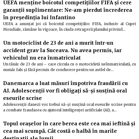
UEFA menține boicotul competițiilor FIFA și cere
garanții suplimentare: Ne-am pierdut încrederea
în președinția lui Infantino
UEFA a anunțat joi că boicotul competițiilor FIFA, inclusiv al Cupei
Mondiale, rămâne în vigoare, în ciuda retragerii planului privind…
Un motociclist de 23 de ani a murit într-un
accident grav la Suceava. Nu avea permis, iar
vehiculul nu era înmatriculat
Un tânăr de 23 de ani – care circula cu o motocicletă neînmatriculată, cu
număr fals și fără permis de conducere pentru un astfel de…
Danemarca a luat măsuri împotriva fraudării cu
AI. Adolescenții vor fi obligați să-și susțină oral
eseurile scrise
Adolescenții danezi vor trebui să-și susțină oral eseurile scrise pentru
a combate fraudarea cu ajutorul inteligenței artificiale (AI), a…
Topul orașelor în care berea este cea mai ieftină și
cea mai scumpă. Cât costă o halbă în marile
destinații ale lumii