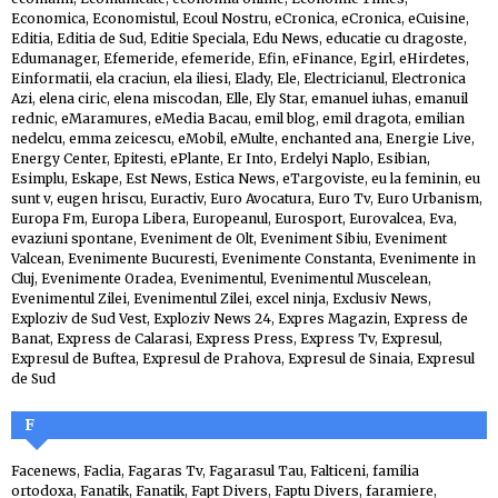
Economica
,
Economistul
,
Ecoul Nostru
,
eCronica
,
eCronica
,
eCuisine
,
Editia
,
Editia de Sud
,
Editie Speciala
,
Edu News
,
educatie cu dragoste
,
Edumanager
,
Efemeride
,
efemeride
,
Efin
,
eFinance
,
Egirl
,
eHirdetes
,
Einformatii
,
ela craciun
,
ela iliesi
,
Elady
,
Ele
,
Electricianul
,
Electronica
Azi
,
elena ciric
,
elena miscodan
,
Elle
,
Ely Star
,
emanuel iuhas
,
emanuil
rednic
,
eMaramures
,
eMedia Bacau
,
emil blog
,
emil dragota
,
emilian
nedelcu
,
emma zeicescu
,
eMobil
,
eMulte
,
enchanted ana
,
Energie Live
,
Energy Center
,
Epitesti
,
ePlante
,
Er Into
,
Erdelyi Naplo
,
Esibian
,
Esimplu
,
Eskape
,
Est News
,
Estica News
,
eTargoviste
,
eu la feminin
,
eu
sunt v
,
eugen hriscu
,
Euractiv
,
Euro Avocatura
,
Euro Tv
,
Euro Urbanism
,
Europa Fm
,
Europa Libera
,
Europeanul
,
Eurosport
,
Eurovalcea
,
Eva
,
evaziuni spontane
,
Eveniment de Olt
,
Eveniment Sibiu
,
Eveniment
Valcean
,
Evenimente Bucuresti
,
Evenimente Constanta
,
Evenimente in
Cluj
,
Evenimente Oradea
,
Evenimentul
,
Evenimentul Muscelean
,
Evenimentul Zilei
,
Evenimentul Zilei
,
excel ninja
,
Exclusiv News
,
Exploziv de Sud Vest
,
Exploziv News 24
,
Expres Magazin
,
Express de
Banat
,
Express de Calarasi
,
Express Press
,
Express Tv
,
Expresul
,
Expresul de Buftea
,
Expresul de Prahova
,
Expresul de Sinaia
,
Expresul
de Sud
F
Facenews
,
Faclia
,
Fagaras Tv
,
Fagarasul Tau
,
Falticeni
,
familia
ortodoxa
,
Fanatik
,
Fanatik
,
Fapt Divers
,
Faptu Divers
,
faramiere
,