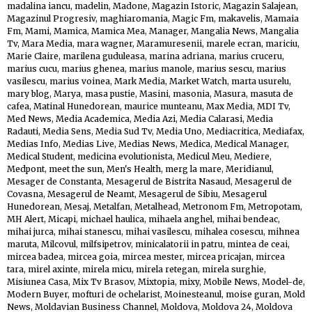
madalina iancu
,
madelin
,
Madone
,
Magazin Istoric
,
Magazin Salajean
,
Magazinul Progresiv
,
maghiaromania
,
Magic Fm
,
makavelis
,
Mamaia
Fm
,
Mami
,
Mamica
,
Mamica Mea
,
Manager
,
Mangalia News
,
Mangalia
Tv
,
Mara Media
,
mara wagner
,
Maramuresenii
,
marele ecran
,
mariciu
,
Marie Claire
,
marilena guduleasa
,
marina adriana
,
marius cruceru
,
marius cucu
,
marius ghenea
,
marius manole
,
marius sescu
,
marius
vasilescu
,
marius voinea
,
Mark Media
,
Market Watch
,
marta usurelu
,
mary blog
,
Marya
,
masa pustie
,
Masini
,
masonia
,
Masura
,
masuta de
cafea
,
Matinal Hunedorean
,
maurice munteanu
,
Max Media
,
MDI Tv
,
Med News
,
Media Academica
,
Media Azi
,
Media Calarasi
,
Media
Radauti
,
Media Sens
,
Media Sud Tv
,
Media Uno
,
Mediacritica
,
Mediafax
,
Medias Info
,
Medias Live
,
Medias News
,
Medica
,
Medical Manager
,
Medical Student
,
medicina evolutionista
,
Medicul Meu
,
Mediere
,
Medpont
,
meet the sun
,
Men's Health
,
merg la mare
,
Meridianul
,
Mesager de Constanta
,
Mesagerul de Bistrita Nasaud
,
Mesagerul de
Covasna
,
Mesagerul de Neamt
,
Mesagerul de Sibiu
,
Mesagerul
Hunedorean
,
Mesaj
,
Metalfan
,
Metalhead
,
Metronom Fm
,
Metropotam
,
MH Alert
,
Micapi
,
michael haulica
,
mihaela anghel
,
mihai bendeac
,
mihai jurca
,
mihai stanescu
,
mihai vasilescu
,
mihalea cosescu
,
mihnea
maruta
,
Milcovul
,
milfsipetrov
,
minicalatorii in patru
,
mintea de ceai
,
mircea badea
,
mircea goia
,
mircea mester
,
mircea pricajan
,
mircea
tara
,
mirel axinte
,
mirela micu
,
mirela retegan
,
mirela surghie
,
Misiunea Casa
,
Mix Tv Brasov
,
Mixtopia
,
mixy
,
Mobile News
,
Model-de
,
Modern Buyer
,
mofturi de ochelarist
,
Moinesteanul
,
moise guran
,
Mold
News
,
Moldavian Business Channel
,
Moldova
,
Moldova 24
,
Moldova