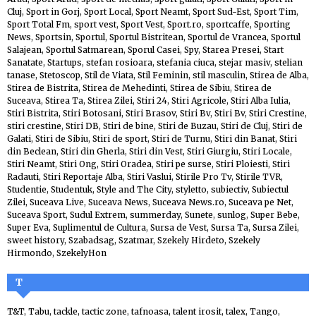
Cluj
,
Sport in Gorj
,
Sport Local
,
Sport Neamt
,
Sport Sud-Est
,
Sport Tim
,
Sport Total Fm
,
sport vest
,
Sport Vest
,
Sport.ro
,
sportcaffe
,
Sporting
News
,
Sportsin
,
Sportul
,
Sportul Bistritean
,
Sportul de Vrancea
,
Sportul
Salajean
,
Sportul Satmarean
,
Sporul Casei
,
Spy
,
Starea Presei
,
Start
Sanatate
,
Startups
,
stefan rosioara
,
stefania ciuca
,
stejar masiv
,
stelian
tanase
,
Stetoscop
,
Stil de Viata
,
Stil Feminin
,
stil masculin
,
Stirea de Alba
,
Stirea de Bistrita
,
Stirea de Mehedinti
,
Stirea de Sibiu
,
Stirea de
Suceava
,
Stirea Ta
,
Stirea Zilei
,
Stiri 24
,
Stiri Agricole
,
Stiri Alba Iulia
,
Stiri Bistrita
,
Stiri Botosani
,
Stiri Brasov
,
Stiri Bv
,
Stiri Bv
,
Stiri Crestine
,
stiri crestine
,
Stiri DB
,
Stiri de bine
,
Stiri de Buzau
,
Stiri de Cluj
,
Stiri de
Galati
,
Stiri de Sibiu
,
Stiri de sport
,
Stiri de Turnu
,
Stiri din Banat
,
Stiri
din Beclean
,
Stiri din Gherla
,
Stiri din Vest
,
Stiri Giurgiu
,
Stiri Locale
,
Stiri Neamt
,
Stiri Ong
,
Stiri Oradea
,
Stiri pe surse
,
Stiri Ploiesti
,
Stiri
Radauti
,
Stiri Reportaje Alba
,
Stiri Vaslui
,
Stirile Pro Tv
,
Stirile TVR
,
Studentie
,
Studentuk
,
Style and The City
,
styletto
,
subiectiv
,
Subiectul
Zilei
,
Suceava Live
,
Suceava News
,
Suceava News.ro
,
Suceava pe Net
,
Suceava Sport
,
Sudul Extrem
,
summerday
,
Sunete
,
sunlog
,
Super Bebe
,
Super Eva
,
Suplimentul de Cultura
,
Sursa de Vest
,
Sursa Ta
,
Sursa Zilei
,
sweet history
,
Szabadsag
,
Szatmar
,
Szekely Hirdeto
,
Szekely
Hirmondo
,
SzekelyHon
T
T&T
,
Tabu
,
tackle
,
tactic zone
,
tafnoasa
,
talent irosit
,
talex
,
Tango
,