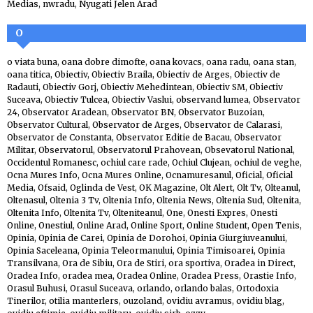
Medias
,
nwradu
,
Nyugati Jelen Arad
O
o viata buna
,
oana dobre dimofte
,
oana kovacs
,
oana radu
,
oana stan
,
oana titica
,
Obiectiv
,
Obiectiv Braila
,
Obiectiv de Arges
,
Obiectiv de
Radauti
,
Obiectiv Gorj
,
Obiectiv Mehedintean
,
Obiectiv SM
,
Obiectiv
Suceava
,
Obiectiv Tulcea
,
Obiectiv Vaslui
,
observand lumea
,
Observator
24
,
Observator Aradean
,
Observator BN
,
Observator Buzoian
,
Observator Cultural
,
Observator de Arges
,
Observator de Calarasi
,
Observator de Constanta
,
Observator Editie de Bacau
,
Observator
Militar
,
Observatorul
,
Observatorul Prahovean
,
Obsevatorul National
,
Occidentul Romanesc
,
ochiul care rade
,
Ochiul Clujean
,
ochiul de veghe
,
Ocna Mures Info
,
Ocna Mures Online
,
Ocnamuresanul
,
Oficial
,
Oficial
Media
,
Ofsaid
,
Oglinda de Vest
,
OK Magazine
,
Olt Alert
,
Olt Tv
,
Olteanul
,
Oltenasul
,
Oltenia 3 Tv
,
Oltenia Info
,
Oltenia News
,
Oltenia Sud
,
Oltenita
,
Oltenita Info
,
Oltenita Tv
,
Olteniteanul
,
One
,
Onesti Expres
,
Onesti
Online
,
Onestiul
,
Online Arad
,
Online Sport
,
Online Student
,
Open Tenis
,
Opinia
,
Opinia de Carei
,
Opinia de Dorohoi
,
Opinia Giurgiuveanului
,
Opinia Saceleana
,
Opinia Teleormanului
,
Opinia Timisoarei
,
Opinia
Transilvana
,
Ora de Sibiu
,
Ora de Stiri
,
ora sportiva
,
Oradea in Direct
,
Oradea Info
,
oradea mea
,
Oradea Online
,
Oradea Press
,
Orastie Info
,
Orasul Buhusi
,
Orasul Suceava
,
orlando
,
orlando balas
,
Ortodoxia
Tinerilor
,
otilia manterlers
,
ouzoland
,
ovidiu avramus
,
ovidiu blag
,