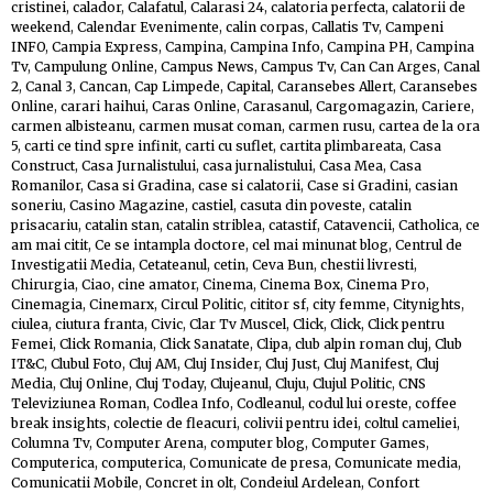
cristinei
,
calador
,
Calafatul
,
Calarasi 24
,
calatoria perfecta
,
calatorii de
weekend
,
Calendar Evenimente
,
calin corpas
,
Callatis Tv
,
Campeni
INFO
,
Campia Express
,
Campina
,
Campina Info
,
Campina PH
,
Campina
Tv
,
Campulung Online
,
Campus News
,
Campus Tv
,
Can Can Arges
,
Canal
2
,
Canal 3
,
Cancan
,
Cap Limpede
,
Capital
,
Caransebes Allert
,
Caransebes
Online
,
carari haihui
,
Caras Online
,
Carasanul
,
Cargomagazin
,
Cariere
,
carmen albisteanu
,
carmen musat coman
,
carmen rusu
,
cartea de la ora
5
,
carti ce tind spre infinit
,
carti cu suflet
,
cartita plimbareata
,
Casa
Construct
,
Casa Jurnalistului
,
casa jurnalistului
,
Casa Mea
,
Casa
Romanilor
,
Casa si Gradina
,
case si calatorii
,
Case si Gradini
,
casian
soneriu
,
Casino Magazine
,
castiel
,
casuta din poveste
,
catalin
prisacariu
,
catalin stan
,
catalin striblea
,
catastif
,
Catavencii
,
Catholica
,
ce
am mai citit
,
Ce se intampla doctore
,
cel mai minunat blog
,
Centrul de
Investigatii Media
,
Cetateanul
,
cetin
,
Ceva Bun
,
chestii livresti
,
Chirurgia
,
Ciao
,
cine amator
,
Cinema
,
Cinema Box
,
Cinema Pro
,
Cinemagia
,
Cinemarx
,
Circul Politic
,
cititor sf
,
city femme
,
Citynights
,
ciulea
,
ciutura franta
,
Civic
,
Clar Tv Muscel
,
Click
,
Click
,
Click pentru
Femei
,
Click Romania
,
Click Sanatate
,
Clipa
,
club alpin roman cluj
,
Club
IT&C
,
Clubul Foto
,
Cluj AM
,
Cluj Insider
,
Cluj Just
,
Cluj Manifest
,
Cluj
Media
,
Cluj Online
,
Cluj Today
,
Clujeanul
,
Cluju
,
Clujul Politic
,
CNS
Televiziunea Roman
,
Codlea Info
,
Codleanul
,
codul lui oreste
,
coffee
break insights
,
colectie de fleacuri
,
colivii pentru idei
,
coltul cameliei
,
Columna Tv
,
Computer Arena
,
computer blog
,
Computer Games
,
Computerica
,
computerica
,
Comunicate de presa
,
Comunicate media
,
Comunicatii Mobile
,
Concret in olt
,
Condeiul Ardelean
,
Confort