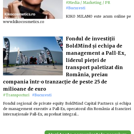
#Media / Marketing / PR
#Bucuresti
KIKO MILANO este acum online pe
www.kikocosmetics.ro
Fondul de investiții
BoldMind și echipa de
management a Pall-Ex,
liderul pieței de
transport paletizat din
România, preiau
compania într-o tranzacție de peste 25 de
milioane de euro
#Transporturi
#Bucuresti
Fondul regional de private equity BoldMind Capital Partners și echipa
de management executiv a Pall-Ex, operatorul din România al francizei
internaționale Pall-Ex, au preluat integral…