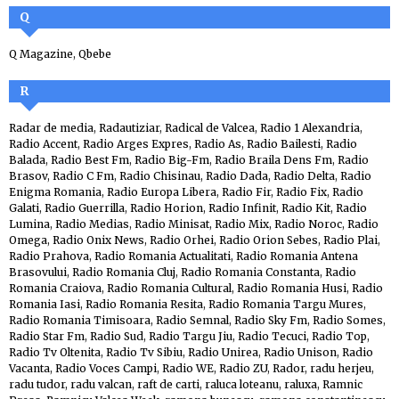
Q
Q Magazine
,
Qbebe
R
Radar de media
,
Radautiziar
,
Radical de Valcea
,
Radio 1 Alexandria
,
Radio Accent
,
Radio Arges Expres
,
Radio As
,
Radio Bailesti
,
Radio
Balada
,
Radio Best Fm
,
Radio Big-Fm
,
Radio Braila Dens Fm
,
Radio
Brasov
,
Radio C Fm
,
Radio Chisinau
,
Radio Dada
,
Radio Delta
,
Radio
Enigma Romania
,
Radio Europa Libera
,
Radio Fir
,
Radio Fix
,
Radio
Galati
,
Radio Guerrilla
,
Radio Horion
,
Radio Infinit
,
Radio Kit
,
Radio
Lumina
,
Radio Medias
,
Radio Minisat
,
Radio Mix
,
Radio Noroc
,
Radio
Omega
,
Radio Onix News
,
Radio Orhei
,
Radio Orion Sebes
,
Radio Plai
,
Radio Prahova
,
Radio Romania Actualitati
,
Radio Romania Antena
Brasovului
,
Radio Romania Cluj
,
Radio Romania Constanta
,
Radio
Romania Craiova
,
Radio Romania Cultural
,
Radio Romania Husi
,
Radio
Romania Iasi
,
Radio Romania Resita
,
Radio Romania Targu Mures
,
Radio Romania Timisoara
,
Radio Semnal
,
Radio Sky Fm
,
Radio Somes
,
Radio Star Fm
,
Radio Sud
,
Radio Targu Jiu
,
Radio Tecuci
,
Radio Top
,
Radio Tv Oltenita
,
Radio Tv Sibiu
,
Radio Unirea
,
Radio Unison
,
Radio
Vacanta
,
Radio Voces Campi
,
Radio WE
,
Radio ZU
,
Rador
,
radu herjeu
,
radu tudor
,
radu valcan
,
raft de carti
,
raluca loteanu
,
raluxa
,
Ramnic