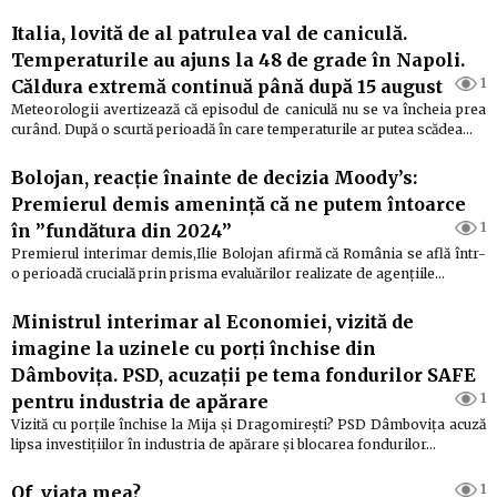
Italia, lovită de al patrulea val de caniculă.
Temperaturile au ajuns la 48 de grade în Napoli.
1
Căldura extremă continuă până după 15 august
Meteorologii avertizează că episodul de caniculă nu se va încheia prea
curând. După o scurtă perioadă în care temperaturile ar putea scădea…
Bolojan, reacție înainte de decizia Moody’s:
Premierul demis amenință că ne putem întoarce
1
în ”fundătura din 2024”
Premierul interimar demis,Ilie Bolojan afirmă că România se află într-
o perioadă crucială prin prisma evaluărilor realizate de agențiile…
Ministrul interimar al Economiei, vizită de
imagine la uzinele cu porți închise din
Dâmbovița. PSD, acuzații pe tema fondurilor SAFE
1
pentru industria de apărare
Vizită cu porțile închise la Mija și Dragomirești? PSD Dâmbovița acuză
lipsa investițiilor în industria de apărare și blocarea fondurilor…
1
Of, viața mea?