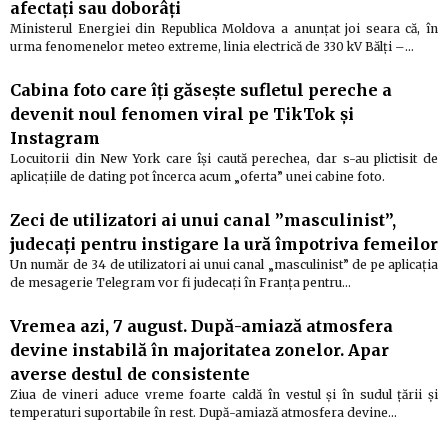
afectaţi sau doborâţi
Ministerul Energiei din Republica Moldova a anunţat joi seara că, în
urma fenomenelor meteo extreme, linia electrică de 330 kV Bălţi –…
Cabina foto care îți găsește sufletul pereche a
devenit noul fenomen viral pe TikTok și
Instagram
Locuitorii din New York care își caută perechea, dar s-au plictisit de
aplicațiile de dating pot încerca acum „oferta” unei cabine foto.
Zeci de utilizatori ai unui canal ”masculinist”,
judecați pentru instigare la ură împotriva femeilor
Un număr de 34 de utilizatori ai unui canal „masculinist” de pe aplicaţia
de mesagerie Telegram vor fi judecaţi în Franţa pentru…
Vremea azi, 7 august. După-amiază atmosfera
devine instabilă în majoritatea zonelor. Apar
averse destul de consistente
Ziua de vineri aduce vreme foarte caldă în vestul și în sudul țării și
temperaturi suportabile în rest. După-amiază atmosfera devine…