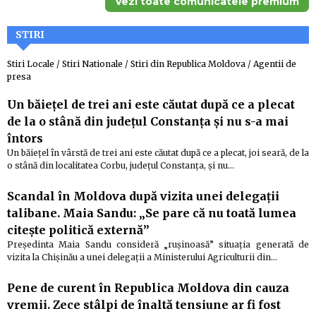
Vezi toate comunicatele premium
STIRI
Stiri Locale
/
Stiri Nationale
/
Stiri din Republica Moldova
/
Agentii de
presa
Un băieţel de trei ani este căutat după ce a plecat
de la o stână din judeţul Constanţa şi nu s-a mai
întors
Un băieţel în vârstă de trei ani este căutat după ce a plecat, joi seară, de la
o stână din localitatea Corbu, judeţul Constanţa, şi nu…
Scandal în Moldova după vizita unei delegații
talibane. Maia Sandu: „Se pare că nu toată lumea
citește politică externă”
Preşedinta Maia Sandu consideră „ruşinoasă” situaţia generată de
vizita la Chişinău a unei delegaţii a Ministerului Agriculturii din…
Pene de curent în Republica Moldova din cauza
vremii. Zece stâlpi de înaltă tensiune ar fi fost