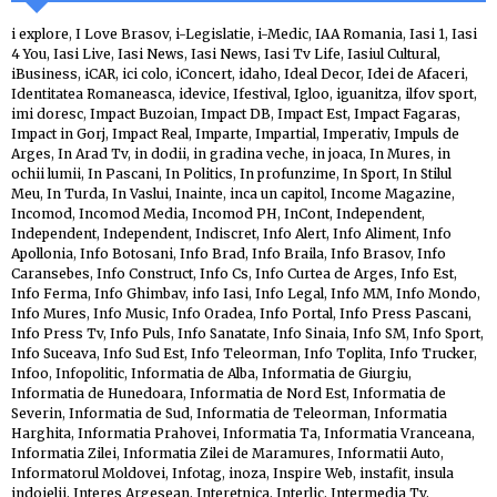
i explore
,
I Love Brasov
,
i-Legislatie
,
i-Medic
,
IAA Romania
,
Iasi 1
,
Iasi
4 You
,
Iasi Live
,
Iasi News
,
Iasi News
,
Iasi Tv Life
,
Iasiul Cultural
,
iBusiness
,
iCAR
,
ici colo
,
iConcert
,
idaho
,
Ideal Decor
,
Idei de Afaceri
,
Identitatea Romaneasca
,
idevice
,
Ifestival
,
Igloo
,
iguanitza
,
ilfov sport
,
imi doresc
,
Impact Buzoian
,
Impact DB
,
Impact Est
,
Impact Fagaras
,
Impact in Gorj
,
Impact Real
,
Imparte
,
Impartial
,
Imperativ
,
Impuls de
Arges
,
In Arad Tv
,
in dodii
,
in gradina veche
,
in joaca
,
In Mures
,
in
ochii lumii
,
In Pascani
,
In Politics
,
In profunzime
,
In Sport
,
In Stilul
Meu
,
In Turda
,
In Vaslui
,
Inainte
,
inca un capitol
,
Income Magazine
,
Incomod
,
Incomod Media
,
Incomod PH
,
InCont
,
Independent
,
Independent
,
Independent
,
Indiscret
,
Info Alert
,
Info Aliment
,
Info
Apollonia
,
Info Botosani
,
Info Brad
,
Info Braila
,
Info Brasov
,
Info
Caransebes
,
Info Construct
,
Info Cs
,
Info Curtea de Arges
,
Info Est
,
Info Ferma
,
Info Ghimbav
,
info Iasi
,
Info Legal
,
Info MM
,
Info Mondo
,
Info Mures
,
Info Music
,
Info Oradea
,
Info Portal
,
Info Press Pascani
,
Info Press Tv
,
Info Puls
,
Info Sanatate
,
Info Sinaia
,
Info SM
,
Info Sport
,
Info Suceava
,
Info Sud Est
,
Info Teleorman
,
Info Toplita
,
Info Trucker
,
Infoo
,
Infopolitic
,
Informatia de Alba
,
Informatia de Giurgiu
,
Informatia de Hunedoara
,
Informatia de Nord Est
,
Informatia de
Severin
,
Informatia de Sud
,
Informatia de Teleorman
,
Informatia
Harghita
,
Informatia Prahovei
,
Informatia Ta
,
Informatia Vranceana
,
Informatia Zilei
,
Informatia Zilei de Maramures
,
Informatii Auto
,
Informatorul Moldovei
,
Infotag
,
inoza
,
Inspire Web
,
instafit
,
insula
indoielii
,
Interes Argesean
,
Interetnica
,
Interlic
,
Intermedia Tv
,