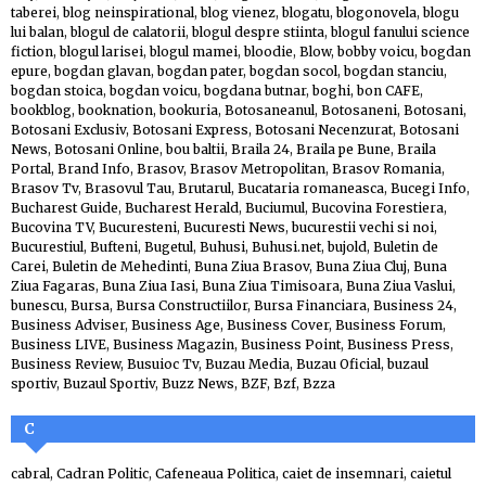
taberei
,
blog neinspirational
,
blog vienez
,
blogatu
,
blogonovela
,
blogu
lui balan
,
blogul de calatorii
,
blogul despre stiinta
,
blogul fanului science
fiction
,
blogul larisei
,
blogul mamei
,
bloodie
,
Blow
,
bobby voicu
,
bogdan
epure
,
bogdan glavan
,
bogdan pater
,
bogdan socol
,
bogdan stanciu
,
bogdan stoica
,
bogdan voicu
,
bogdana butnar
,
boghi
,
bon CAFE
,
bookblog
,
booknation
,
bookuria
,
Botosaneanul
,
Botosaneni
,
Botosani
,
Botosani Exclusiv
,
Botosani Express
,
Botosani Necenzurat
,
Botosani
News
,
Botosani Online
,
bou baltii
,
Braila 24
,
Braila pe Bune
,
Braila
Portal
,
Brand Info
,
Brasov
,
Brasov Metropolitan
,
Brasov Romania
,
Brasov Tv
,
Brasovul Tau
,
Brutarul
,
Bucataria romaneasca
,
Bucegi Info
,
Bucharest Guide
,
Bucharest Herald
,
Buciumul
,
Bucovina Forestiera
,
Bucovina TV
,
Bucuresteni
,
Bucuresti News
,
bucurestii vechi si noi
,
Bucurestiul
,
Bufteni
,
Bugetul
,
Buhusi
,
Buhusi.net
,
bujold
,
Buletin de
Carei
,
Buletin de Mehedinti
,
Buna Ziua Brasov
,
Buna Ziua Cluj
,
Buna
Ziua Fagaras
,
Buna Ziua Iasi
,
Buna Ziua Timisoara
,
Buna Ziua Vaslui
,
bunescu
,
Bursa
,
Bursa Constructiilor
,
Bursa Financiara
,
Business 24
,
Business Adviser
,
Business Age
,
Business Cover
,
Business Forum
,
Business LIVE
,
Business Magazin
,
Business Point
,
Business Press
,
Business Review
,
Busuioc Tv
,
Buzau Media
,
Buzau Oficial
,
buzaul
sportiv
,
Buzaul Sportiv
,
Buzz News
,
BZF
,
Bzf
,
Bzza
C
cabral
,
Cadran Politic
,
Cafeneaua Politica
,
caiet de insemnari
,
caietul