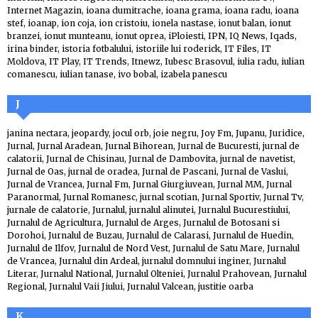
Internet Magazin
,
ioana dumitrache
,
ioana grama
,
ioana radu
,
ioana
stef
,
ioanap
,
ion coja
,
ion cristoiu
,
ionela nastase
,
ionut balan
,
ionut
branzei
,
ionut munteanu
,
ionut oprea
,
iPloiesti
,
IPN
,
IQ News
,
Iqads
,
irina binder
,
istoria fotbalului
,
istoriile lui roderick
,
IT Files
,
IT
Moldova
,
IT Play
,
IT Trends
,
Itnewz
,
Iubesc Brasovul
,
iulia radu
,
iulian
comanescu
,
iulian tanase
,
ivo bobal
,
izabela panescu
J
janina nectara
,
jeopardy
,
jocul orb
,
joie negru
,
Joy Fm
,
Jupanu
,
Juridice
,
Jurnal
,
Jurnal Aradean
,
Jurnal Bihorean
,
Jurnal de Bucuresti
,
jurnal de
calatorii
,
Jurnal de Chisinau
,
Jurnal de Dambovita
,
jurnal de navetist
,
Jurnal de Oas
,
jurnal de oradea
,
Jurnal de Pascani
,
Jurnal de Vaslui
,
Jurnal de Vrancea
,
Jurnal Fm
,
Jurnal Giurgiuvean
,
Jurnal MM
,
Jurnal
Paranormal
,
Jurnal Romanesc
,
jurnal scotian
,
Jurnal Sportiv
,
Jurnal Tv
,
jurnale de calatorie
,
Jurnalul
,
jurnalul alinutei
,
Jurnalul Bucurestiului
,
Jurnalul de Agricultura
,
Jurnalul de Arges
,
Jurnalul de Botosani si
Dorohoi
,
Jurnalul de Buzau
,
Jurnalul de Calarasi
,
Jurnalul de Huedin
,
Jurnalul de Ilfov
,
Jurnalul de Nord Vest
,
Jurnalul de Satu Mare
,
Jurnalul
de Vrancea
,
Jurnalul din Ardeal
,
jurnalul domnului inginer
,
Jurnalul
Literar
,
Jurnalul National
,
Jurnalul Olteniei
,
Jurnalul Prahovean
,
Jurnalul
Regional
,
Jurnalul Vaii Jiului
,
Jurnalul Valcean
,
justitie oarba
K