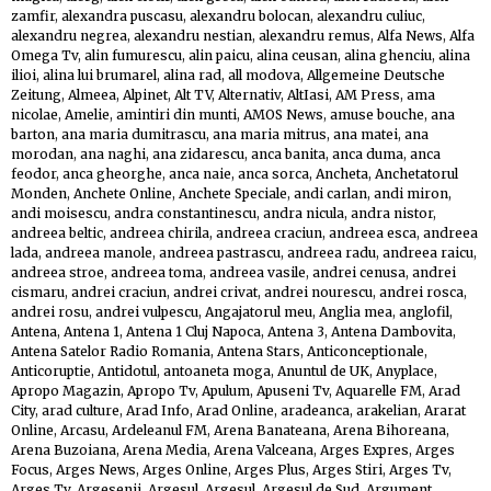
zamfir
,
alexandra puscasu
,
alexandru bolocan
,
alexandru culiuc
,
alexandru negrea
,
alexandru nestian
,
alexandru remus
,
Alfa News
,
Alfa
Omega Tv
,
alin fumurescu
,
alin paicu
,
alina ceusan
,
alina ghenciu
,
alina
ilioi
,
alina lui brumarel
,
alina rad
,
all modova
,
Allgemeine Deutsche
Zeitung
,
Almeea
,
Alpinet
,
Alt TV
,
Alternativ
,
AltIasi
,
AM Press
,
ama
nicolae
,
Amelie
,
amintiri din munti
,
AMOS News
,
amuse bouche
,
ana
barton
,
ana maria dumitrascu
,
ana maria mitrus
,
ana matei
,
ana
morodan
,
ana naghi
,
ana zidarescu
,
anca banita
,
anca duma
,
anca
feodor
,
anca gheorghe
,
anca naie
,
anca sorca
,
Ancheta
,
Anchetatorul
Monden
,
Anchete Online
,
Anchete Speciale
,
andi carlan
,
andi miron
,
andi moisescu
,
andra constantinescu
,
andra nicula
,
andra nistor
,
andreea beltic
,
andreea chirila
,
andreea craciun
,
andreea esca
,
andreea
lada
,
andreea manole
,
andreea pastrascu
,
andreea radu
,
andreea raicu
,
andreea stroe
,
andreea toma
,
andreea vasile
,
andrei cenusa
,
andrei
cismaru
,
andrei craciun
,
andrei crivat
,
andrei nourescu
,
andrei rosca
,
andrei rosu
,
andrei vulpescu
,
Angajatorul meu
,
Anglia mea
,
anglofil
,
Antena
,
Antena 1
,
Antena 1 Cluj Napoca
,
Antena 3
,
Antena Dambovita
,
Antena Satelor Radio Romania
,
Antena Stars
,
Anticonceptionale
,
Anticoruptie
,
Antidotul
,
antoaneta moga
,
Anuntul de UK
,
Anyplace
,
Apropo Magazin
,
Apropo Tv
,
Apulum
,
Apuseni Tv
,
Aquarelle FM
,
Arad
City
,
arad culture
,
Arad Info
,
Arad Online
,
aradeanca
,
arakelian
,
Ararat
Online
,
Arcasu
,
Ardeleanul FM
,
Arena Banateana
,
Arena Bihoreana
,
Arena Buzoiana
,
Arena Media
,
Arena Valceana
,
Arges Expres
,
Arges
Focus
,
Arges News
,
Arges Online
,
Arges Plus
,
Arges Stiri
,
Arges Tv
,
Arges Tv
,
Argesenii
,
Argesul
,
Argesul
,
Argesul de Sud
,
Argument
,