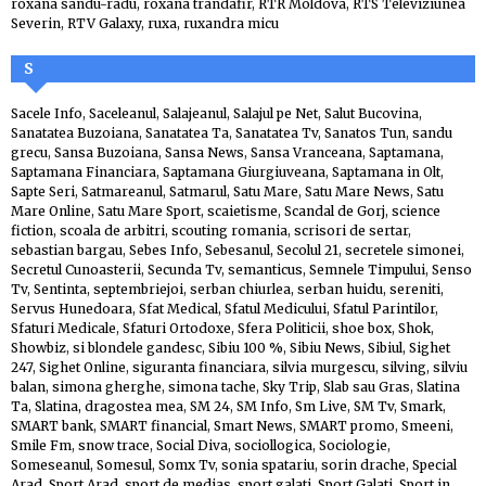
roxana sandu-radu
,
roxana trandafir
,
RTR Moldova
,
RTS Televiziunea
Severin
,
RTV Galaxy
,
ruxa
,
ruxandra micu
S
Sacele Info
,
Saceleanul
,
Salajeanul
,
Salajul pe Net
,
Salut Bucovina
,
Sanatatea Buzoiana
,
Sanatatea Ta
,
Sanatatea Tv
,
Sanatos Tun
,
sandu
grecu
,
Sansa Buzoiana
,
Sansa News
,
Sansa Vranceana
,
Saptamana
,
Saptamana Financiara
,
Saptamana Giurgiuveana
,
Saptamana in Olt
,
Sapte Seri
,
Satmareanul
,
Satmarul
,
Satu Mare
,
Satu Mare News
,
Satu
Mare Online
,
Satu Mare Sport
,
scaietisme
,
Scandal de Gorj
,
science
fiction
,
scoala de arbitri
,
scouting romania
,
scrisori de sertar
,
sebastian bargau
,
Sebes Info
,
Sebesanul
,
Secolul 21
,
secretele simonei
,
Secretul Cunoasterii
,
Secunda Tv
,
semanticus
,
Semnele Timpului
,
Senso
Tv
,
Sentinta
,
septembriejoi
,
serban chiurlea
,
serban huidu
,
sereniti
,
Servus Hunedoara
,
Sfat Medical
,
Sfatul Medicului
,
Sfatul Parintilor
,
Sfaturi Medicale
,
Sfaturi Ortodoxe
,
Sfera Politicii
,
shoe box
,
Shok
,
Showbiz
,
si blondele gandesc
,
Sibiu 100 %
,
Sibiu News
,
Sibiul
,
Sighet
247
,
Sighet Online
,
siguranta financiara
,
silvia murgescu
,
silving
,
silviu
balan
,
simona gherghe
,
simona tache
,
Sky Trip
,
Slab sau Gras
,
Slatina
Ta
,
Slatina, dragostea mea
,
SM 24
,
SM Info
,
Sm Live
,
SM Tv
,
Smark
,
SMART bank
,
SMART financial
,
Smart News
,
SMART promo
,
Smeeni
,
Smile Fm
,
snow trace
,
Social Diva
,
sociollogica
,
Sociologie
,
Someseanul
,
Somesul
,
Somx Tv
,
sonia spatariu
,
sorin drache
,
Special
Arad
,
Sport Arad
,
sport de medias
,
sport galati
,
Sport Galati
,
Sport in