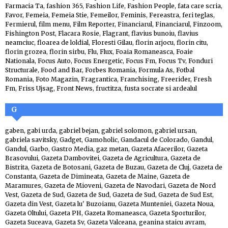
Farmacia Ta
,
fashion 365
,
Fashion Life
,
Fashion People
,
fata care scria
,
Favor
,
Femeia
,
Femeia Stie
,
Femeilor
,
Feminis
,
Fereastra
,
feri teglas
,
Fermierul
,
film menu
,
Film Reporter
,
Financiarul
,
Financiarul
,
Finzoom
,
Fishington Post
,
Flacara Rosie
,
Flagrant
,
flavius bunoiu
,
flavius
neamciuc
,
floarea de loldial
,
Floresti Gilau
,
florin arjocu
,
florin citu
,
florin grozea
,
florin sirbu
,
Flu
,
Flux
,
Foaia Romaneasca
,
Foaie
Nationala
,
Focus Auto
,
Focus Energetic
,
Focus Fm
,
Focus Tv
,
Fonduri
Structurale
,
Food and Bar
,
Forbes Romania
,
Formula As
,
Fotbal
Romania
,
Foto Magazin
,
Fragrantica
,
Franchising
,
Freerider
,
Fresh
Fm
,
Friss Ujsag
,
Front News
,
fructitza
,
fusta socrate si ardealul
G
gaben
,
gabi urda
,
gabriel bejan
,
gabriel solomon
,
gabriel ursan
,
gabriela savitsky
,
Gadget
,
Gamoholic
,
Gandacul de Colorado
,
Gandul
,
Gandul
,
Garbo
,
Gastro Media
,
gaz metan
,
Gazeta Afacerilor
,
Gazeta
Brasovului
,
Gazeta Dambovitei
,
Gazeta de Agricultura
,
Gazeta de
Bistrita
,
Gazeta de Botosani
,
Gazeta de Buzau
,
Gazeta de Cluj
,
Gazeta de
Constanta
,
Gazeta de Dimineata
,
Gazeta de Maine
,
Gazeta de
Maramures
,
Gazeta de Mioveni
,
Gazeta de Navodari
,
Gazeta de Nord
Vest
,
Gazeta de Sud
,
Gazeta de Sud
,
Gazeta de Sud
,
Gazeta de Sud Est
,
Gazeta din Vest
,
Gazeta lu' Buzoianu
,
Gazeta Munteniei
,
Gazeta Noua
,
Gazeta Oltului
,
Gazeta PH
,
Gazeta Romaneasca
,
Gazeta Sporturilor
,
Gazeta Suceava
,
Gazeta Sv
,
Gazeta Valceana
,
geanina staicu avram
,