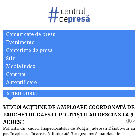
Comunicate de presa
Evenimente
Conferinte de presa
Stiri
Media index
Cont nou
Autentificare
STIRILE OREI
VIDEO! ACȚIUNE DE AMPLOARE COORDONATĂ DE
PARCHETUL GĂEȘTI. POLIȚIȘTII AU DESCINS LA 9
2
ADRESE
Polițiștii din cadrul Inspectoratului de Poliție Județean Dâmbovița au
pus în aplicare, în această dimineață, 7 august, nouă mandate de…