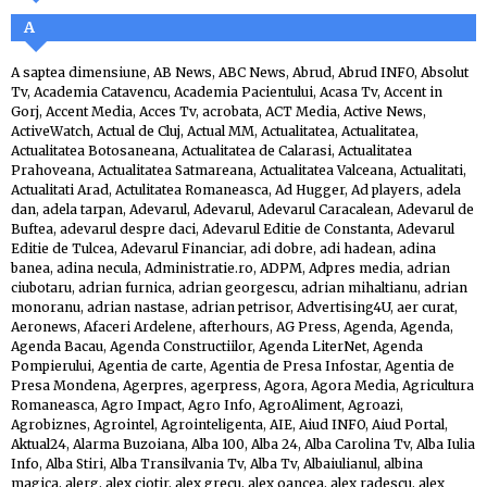
A
A saptea dimensiune
,
AB News
,
ABC News
,
Abrud
,
Abrud INFO
,
Absolut
Tv
,
Academia Catavencu
,
Academia Pacientului
,
Acasa Tv
,
Accent in
Gorj
,
Accent Media
,
Acces Tv
,
acrobata
,
ACT Media
,
Active News
,
ActiveWatch
,
Actual de Cluj
,
Actual MM
,
Actualitatea
,
Actualitatea
,
Actualitatea Botosaneana
,
Actualitatea de Calarasi
,
Actualitatea
Prahoveana
,
Actualitatea Satmareana
,
Actualitatea Valceana
,
Actualitati
,
Actualitati Arad
,
Actulitatea Romaneasca
,
Ad Hugger
,
Ad players
,
adela
dan
,
adela tarpan
,
Adevarul
,
Adevarul
,
Adevarul Caracalean
,
Adevarul de
Buftea
,
adevarul despre daci
,
Adevarul Editie de Constanta
,
Adevarul
Editie de Tulcea
,
Adevarul Financiar
,
adi dobre
,
adi hadean
,
adina
banea
,
adina necula
,
Administratie.ro
,
ADPM
,
Adpres media
,
adrian
ciubotaru
,
adrian furnica
,
adrian georgescu
,
adrian mihaltianu
,
adrian
monoranu
,
adrian nastase
,
adrian petrisor
,
Advertising4U
,
aer curat
,
Aeronews
,
Afaceri Ardelene
,
afterhours
,
AG Press
,
Agenda
,
Agenda
,
Agenda Bacau
,
Agenda Constructiilor
,
Agenda LiterNet
,
Agenda
Pompierului
,
Agentia de carte
,
Agentia de Presa Infostar
,
Agentia de
Presa Mondena
,
Agerpres
,
agerpress
,
Agora
,
Agora Media
,
Agricultura
Romaneasca
,
Agro Impact
,
Agro Info
,
AgroAliment
,
Agroazi
,
Agrobiznes
,
Agrointel
,
Agrointeligenta
,
AIE
,
Aiud INFO
,
Aiud Portal
,
Aktual24
,
Alarma Buzoiana
,
Alba 100
,
Alba 24
,
Alba Carolina Tv
,
Alba Iulia
Info
,
Alba Stiri
,
Alba Transilvania Tv
,
Alba Tv
,
Albaiulianul
,
albina
magica
,
alerg
,
alex ciotir
,
alex grecu
,
alex oancea
,
alex radescu
,
alex