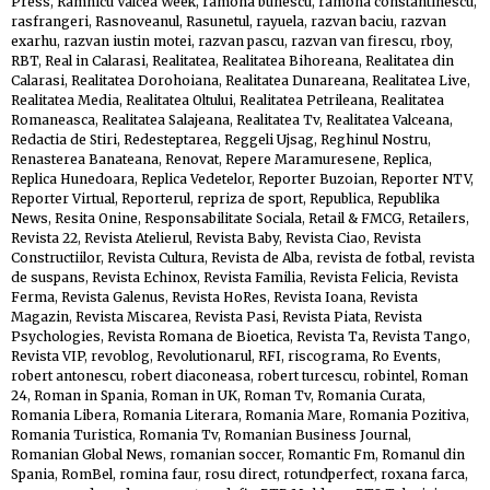
Press
,
Ramnicu Valcea Week
,
ramona bunescu
,
ramona constantinescu
,
rasfrangeri
,
Rasnoveanul
,
Rasunetul
,
rayuela
,
razvan baciu
,
razvan
exarhu
,
razvan iustin motei
,
razvan pascu
,
razvan van firescu
,
rboy
,
RBT
,
Real in Calarasi
,
Realitatea
,
Realitatea Bihoreana
,
Realitatea din
Calarasi
,
Realitatea Dorohoiana
,
Realitatea Dunareana
,
Realitatea Live
,
Realitatea Media
,
Realitatea Oltului
,
Realitatea Petrileana
,
Realitatea
Romaneasca
,
Realitatea Salajeana
,
Realitatea Tv
,
Realitatea Valceana
,
Redactia de Stiri
,
Redesteptarea
,
Reggeli Ujsag
,
Reghinul Nostru
,
Renasterea Banateana
,
Renovat
,
Repere Maramuresene
,
Replica
,
Replica Hunedoara
,
Replica Vedetelor
,
Reporter Buzoian
,
Reporter NTV
,
Reporter Virtual
,
Reporterul
,
repriza de sport
,
Republica
,
Republika
News
,
Resita Onine
,
Responsabilitate Sociala
,
Retail & FMCG
,
Retailers
,
Revista 22
,
Revista Atelierul
,
Revista Baby
,
Revista Ciao
,
Revista
Constructiilor
,
Revista Cultura
,
Revista de Alba
,
revista de fotbal
,
revista
de suspans
,
Revista Echinox
,
Revista Familia
,
Revista Felicia
,
Revista
Ferma
,
Revista Galenus
,
Revista HoRes
,
Revista Ioana
,
Revista
Magazin
,
Revista Miscarea
,
Revista Pasi
,
Revista Piata
,
Revista
Psychologies
,
Revista Romana de Bioetica
,
Revista Ta
,
Revista Tango
,
Revista VIP
,
revoblog
,
Revolutionarul
,
RFI
,
riscograma
,
Ro Events
,
robert antonescu
,
robert diaconeasa
,
robert turcescu
,
robintel
,
Roman
24
,
Roman in Spania
,
Roman in UK
,
Roman Tv
,
Romania Curata
,
Romania Libera
,
Romania Literara
,
Romania Mare
,
Romania Pozitiva
,
Romania Turistica
,
Romania Tv
,
Romanian Business Journal
,
Romanian Global News
,
romanian soccer
,
Romantic Fm
,
Romanul din
Spania
,
RomBel
,
romina faur
,
rosu direct
,
rotundperfect
,
roxana farca
,