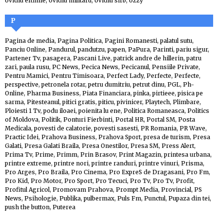
ovidiu eftimie
,
ovidiu militaru
,
ovidiu sirb
,
ozzy
P
Pagina de media
,
Pagina Politica
,
Pagini Romanesti
,
palatul sutu
,
Panciu Online
,
Pandurul
,
pandutzu
,
papen
,
PaPura
,
Parinti
,
pariu sigur
,
Partener Tv
,
pasagera
,
Pascani Live
,
patrick andre de hillerin
,
patru
zari
,
paula rusu
,
PC News
,
Pecica News
,
Pecicanul
,
Pensiile Private
,
Pentru Mamici
,
Pentru Timisoara
,
Perfect Lady
,
Perfecte
,
Perfecte
,
perspective
,
petronela rotar
,
petru dumitriu
,
petrut dinu
,
PGL
,
Ph-
Online
,
Pharma Business
,
Piata Financiara
,
pinka
,
pirtieee
,
pisica pe
sarma
,
Pitesteanul
,
pitici gratis
,
piticu
,
pivinicer
,
Playtech
,
Plimbare
,
Ploiesti 1 Tv
,
podu iloaei
,
poienita lu ene
,
Politica Romaneasca
,
Politics
of Moldova
,
Politik
,
Ponturi Fierbinti
,
Portal HR
,
Portal SM
,
Posta
Medicala
,
povesti de calatorie
,
povesti sasesti
,
PR Romania
,
PR Wave
,
Practic Idei
,
Prahova Business
,
Prahova Sport
,
presa de turism
,
Presa
Galati
,
Presa Galati Braila
,
Presa Onestilor
,
Presa SM
,
Press Alert
,
Prima Tv
,
Prime
,
Primm
,
Prin Brasov
,
Print Magazin
,
printesa urbana
,
printre extreme
,
printre nori
,
printre randuri
,
printre vinuri
,
Prisma
,
Pro Arges
,
Pro Braila
,
Pro Cinema
,
Pro ExpreS de Dragasani
,
Pro Fm
,
Pro Kid
,
Pro Motor
,
Pro Sport
,
Pro Tecuci
,
Pro Tv
,
Pro Tv
,
Profit
,
Profitul Agricol
,
Promovam Prahova
,
Prompt Media
,
Provincial
,
PS
News
,
Psihologie
,
Publika
,
pulbermax
,
Puls Fm
,
Punctul
,
Pupaza din tei
,
push the button
,
Puterea