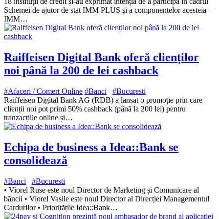
18 instituții de credit și-au exprimat intenția de a participa în cadrul
Schemei de ajutor de stat IMM PLUS şi a componentelor acesteia –
IMM…
Raiffeisen Digital Bank oferă clienților
noi până la 200 de lei cashback
#Afaceri / Comert Online
#Banci
#Bucuresti
Raiffeisen Digital Bank AG (RDB) a lansat o promoție prin care
clienții noi pot primi 50% cashback (până la 200 lei) pentru
tranzacțiile online și…
Echipa de business a Idea::Bank se
consolidează
#Banci
#Bucuresti
• Viorel Ruse este noul Director de Marketing și Comunicare al
băncii • Viorel Vasile este noul Director al Direcției Managementul
Cardurilor • Prioritățile Idea::Bank…