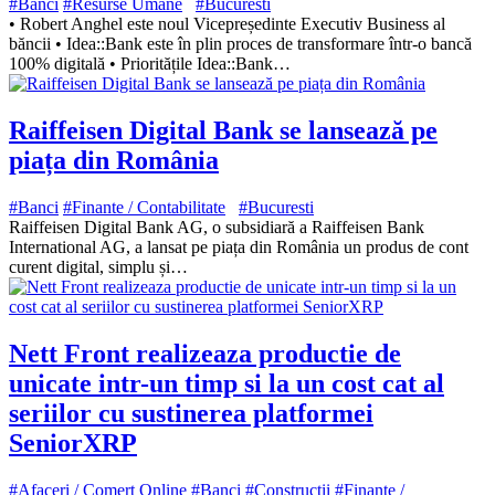
#Banci
#Resurse Umane
#Bucuresti
• Robert Anghel este noul Vicepreședinte Executiv Business al
băncii • Idea::Bank este în plin proces de transformare într-o bancă
100% digitală • Prioritățile Idea::Bank…
Raiffeisen Digital Bank se lansează pe
piața din România
#Banci
#Finante / Contabilitate
#Bucuresti
Raiffeisen Digital Bank AG, o subsidiară a Raiffeisen Bank
International AG, a lansat pe piața din România un produs de cont
curent digital, simplu și…
Nett Front realizeaza productie de
unicate intr-un timp si la un cost cat al
seriilor cu sustinerea platformei
SeniorXRP
#Afaceri / Comert Online
#Banci
#Constructii
#Finante /