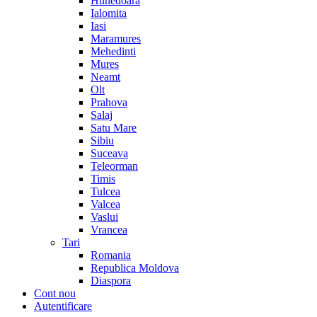
Hunedoara
Ialomita
Iasi
Maramures
Mehedinti
Mures
Neamt
Olt
Prahova
Salaj
Satu Mare
Sibiu
Suceava
Teleorman
Timis
Tulcea
Valcea
Vaslui
Vrancea
Tari
Romania
Republica Moldova
Diaspora
Cont nou
Autentificare