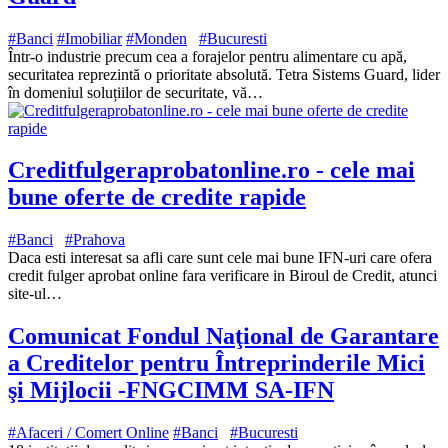
#Banci
#Imobiliar
#Monden
#Bucuresti
Într-o industrie precum cea a forajelor pentru alimentare cu apă,
securitatea reprezintă o prioritate absolută. Tetra Sistems Guard, lider
în domeniul soluțiilor de securitate, vă…
Creditfulgeraprobatonline.ro - cele mai
bune oferte de credite rapide
#Banci
#Prahova
Daca esti interesat sa afli care sunt cele mai bune IFN-uri care ofera
credit fulger aprobat online fara verificare in Biroul de Credit, atunci
site-ul…
Comunicat Fondul Naţional de Garantare
a Creditelor pentru Întreprinderile Mici
şi Mijlocii -FNGCIMM SA-IFN
#Afaceri / Comert Online
#Banci
#Bucuresti