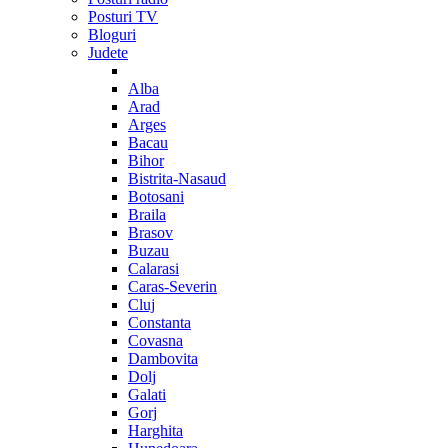
Posturi TV
Bloguri
Judete
Alba
Arad
Arges
Bacau
Bihor
Bistrita-Nasaud
Botosani
Braila
Brasov
Buzau
Calarasi
Caras-Severin
Cluj
Constanta
Covasna
Dambovita
Dolj
Galati
Gorj
Harghita