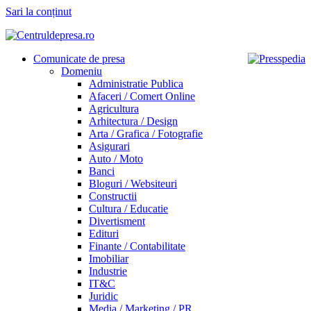
Sari la conținut
Comunicate de presa
Domeniu
Administratie Publica
Afaceri / Comert Online
Agricultura
Arhitectura / Design
Arta / Grafica / Fotografie
Asigurari
Auto / Moto
Banci
Bloguri / Websiteuri
Constructii
Cultura / Educatie
Divertisment
Edituri
Finante / Contabilitate
Imobiliar
Industrie
IT&C
Juridic
Media / Marketing / PR