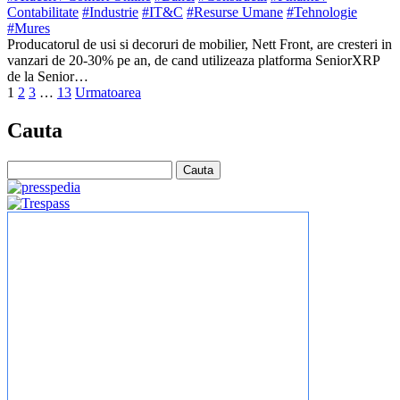
Contabilitate
#Industrie
#IT&C
#Resurse Umane
#Tehnologie
#Mures
Producatorul de usi si decoruri de mobilier, Nett Front, are cresteri in
vanzari de 20-30% pe an, de cand utilizeaza platforma SeniorXRP
de la Senior…
1
2
3
…
13
Urmatoarea
Cauta