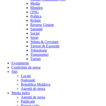
Mediu
Monden
ONG
Politica
Religie
Resurse Umane
Sanatate
Social
Sport
Stiinta & Cercetare
Targuri & Expozitii
Tehnologie
Transporturi
Turism
Evenimente
Conferinte de presa
Stiri
Locale
Nationale
Republica Moldova
Agentii de presa
Media index
Agentii de presa
Publicatii
Posturi radio