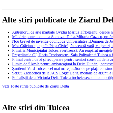
Alte stiri publicate de Ziarul De
Antrenorul de arte marţiale Ovidiu Marius Tîrlogeanu, despre n
Mândrie pentru comuna Somova! Delia-Mihaela Cazacu, profesor
Nou brevet de invenţie obţinut de Universitatea „Dunărea de Jo
Moş Crăciun ajunge în Piaţa Civică, în această vară, cu jocuri,
Primăria Municipiului Tulcea avertizează: Au reapărut mesajele 
Preşedintele CJ, Horia Teodorescu: „Sala Polivalentă Tulcea a fo
Primul centru de zi şi recuperare pentru seniori construit de la
Limita de 5 km/h pentru ambarcaţiuni în Delta Dunării, contestată
Şantierul Vard Tulcea, cel mai mare jucător de pe piaţa constru
Sergiu Zadacencu de la ACS Logic Delta, medalie de argint la F
Fotbaliştii de la Victoria Delta Tulcea încheie sezonul competiţi
Vezi Toate stirile publicate de Ziarul Delta
Alte stiri din Tulcea