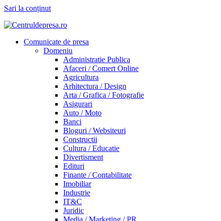
Sari la conținut
Comunicate de presa
Domeniu
Administratie Publica
Afaceri / Comert Online
Agricultura
Arhitectura / Design
Arta / Grafica / Fotografie
Asigurari
Auto / Moto
Banci
Bloguri / Websiteuri
Constructii
Cultura / Educatie
Divertisment
Edituri
Finante / Contabilitate
Imobiliar
Industrie
IT&C
Juridic
Media / Marketing / PR