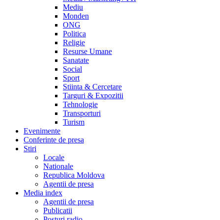
Mediu
Monden
ONG
Politica
Religie
Resurse Umane
Sanatate
Social
Sport
Stiinta & Cercetare
Targuri & Expozitii
Tehnologie
Transporturi
Turism
Evenimente
Conferinte de presa
Stiri
Locale
Nationale
Republica Moldova
Agentii de presa
Media index
Agentii de presa
Publicatii
Posturi radio