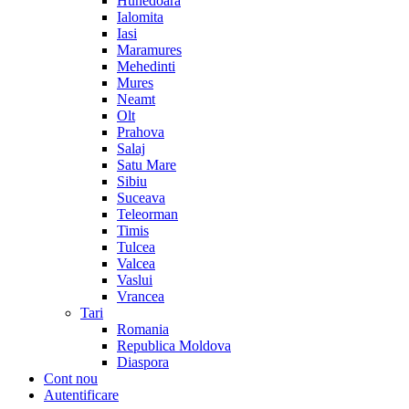
Hunedoara
Ialomita
Iasi
Maramures
Mehedinti
Mures
Neamt
Olt
Prahova
Salaj
Satu Mare
Sibiu
Suceava
Teleorman
Timis
Tulcea
Valcea
Vaslui
Vrancea
Tari
Romania
Republica Moldova
Diaspora
Cont nou
Autentificare