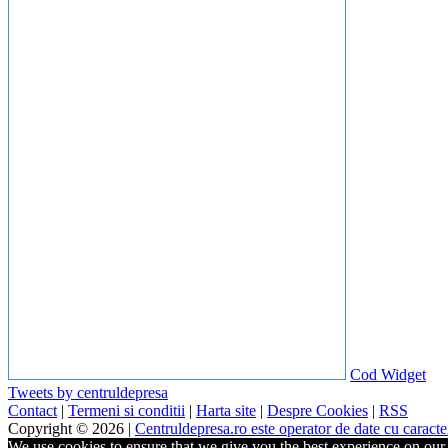
Cod Widget
Tweets by centruldepresa
Contact
|
Termeni si conditii
|
Harta site
|
Despre Cookies
|
RSS
Copyright © 2026 |
Centruldepresa.ro este operator de date cu carac
We use cookies to ensure that we give you the best experience on our w