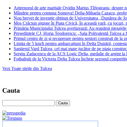
Antrenorul de arte marţiale Ovidiu Marius Tîrlogeanu, despre n
Mândrie pentru comuna Somova! Delia-Mihaela Cazacu, profesor
Nou brevet de invenţie obţinut de Universitatea „Dunărea de Jo
Moş Crăciun ajunge în Piaţa Civică, în această vară, cu jocuri,
Primăria Municipiului Tulcea avertizează: Au reapărut mesajele 
Preşedintele CJ, Horia Teodorescu: „Sala Polivalentă Tulcea a fo
Primul centru de zi şi recuperare pentru seniori construit de la
Limita de 5 km/h pentru ambarcaţiuni în Delta Dunării, contestată
Şantierul Vard Tulcea, cel mai mare jucător de pe piaţa constru
Sergiu Zadacencu de la ACS Logic Delta, medalie de argint la F
Fotbaliştii de la Victoria Delta Tulcea încheie sezonul competiţi
Vezi Toate stirile din Tulcea
Cauta