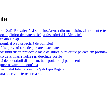
lta
oua Sală Polivalentă „Danubius Arena? din municipiu: „Important este să
 suplinitor de matematică, a fost admisă la Medicină
s” din Galaţi
 spumă şi o autospecială de pompieri
false privind taxe de parcare neachitate
st unul dintre proiectele mele de suflet, o investiţie pe care am promis-
 zero de Primăria Tulcea îşi deschide porţile
 de operatorii din turism, transportatori şi parlamentari
cţiilor navale din România
estivalul Internaţional de Şah Liga Regală
onal cu rezultate remarcabile