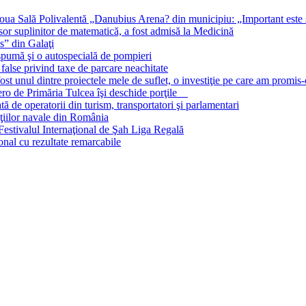
oua Sală Polivalentă „Danubius Arena? din municipiu: „Important este să
 suplinitor de matematică, a fost admisă la Medicină
s” din Galaţi
 spumă şi o autospecială de pompieri
false privind taxe de parcare neachitate
st unul dintre proiectele mele de suflet, o investiţie pe care am promis-
 zero de Primăria Tulcea îşi deschide porţile
 de operatorii din turism, transportatori şi parlamentari
cţiilor navale din România
estivalul Internaţional de Şah Liga Regală
onal cu rezultate remarcabile