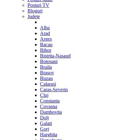
Posturi TV
Bloguri
Judete
Alba
Arad
Arges
Bacau
Bihor
Bistrita-Nasaud
Botosani
Braila
Brasov
Buzau
Calarasi
Caras-Severin
Cluj
Constanta
Covasna
Dambovita
Dolj
Galati
Gorj
Harghita