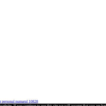
ter personal numarul 10828
ebsite. If you continue to use this site we will assume that you are hap