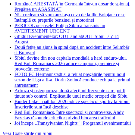
Româncă ARESTATĂ în Germania într-un dosar de spionaj.
Pregătea un ASASINAT
NU credeam să vom auzi așa ceva de la Ilie Bolojan: ce se
întâmplă cu prețurile benzinei și motorinei
PERICOL pe șosele! Poliția Sibiu a transmis un
AVERTISMENT URGENT
Ghidul Evenimentelor: OUT and abOUT Sibiu 7 ? 14
August
Două fetițe au ajuns la spital după un accident între Șelimbăr
și Bungard
Sibiul devine din nou capitala mondială a hard enduro-ului.
Red Bull Romaniacs 2026 aduce campioni, premiere și
provocări extreme
FOTO FC Hermannstadt și-a reluat pregătirile pentru noul
sezon de Liga a II-a. Dorin Zotincă conduce echipa la primul
antrenament
Artroza și osteoporoza, două afecțiuni frecvente care pot fi
ținute sub control. Explicațiile unui medic ortoped din Sibiu
Binder Lake Triathlon 2026 aduce spectacol sportiv la Sibiu.
Înscrierile sunt încă deschise
Red Bull Romaniacs, între spectacol și controverse. Andy
Fazekas răspunde criticilor privind blocarea traficului
Joi începe „Transylvanian Nights” | Programul evenimentului
Vezi Toate stirile din Sibiu