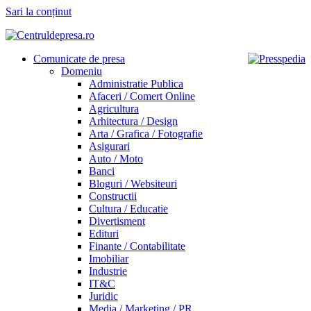
Sari la conținut
Comunicate de presa
Domeniu
Administratie Publica
Afaceri / Comert Online
Agricultura
Arhitectura / Design
Arta / Grafica / Fotografie
Asigurari
Auto / Moto
Banci
Bloguri / Websiteuri
Constructii
Cultura / Educatie
Divertisment
Edituri
Finante / Contabilitate
Imobiliar
Industrie
IT&C
Juridic
Media / Marketing / PR