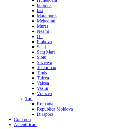
Hunedoara
Ialomita
Iasi
Maramures
Mehedinti
Mures
Neamt
Olt
Prahova
Salaj
Satu Mare
Sibiu
Suceava
Teleorman
Timis
Tulcea
Valcea
Vaslui
Vrancea
Tari
Romania
Republica Moldova
Diaspora
Cont nou
Autentificare