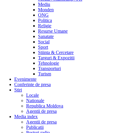
Mediu
Monden
ONG
Politica
Religie
Resurse Umane
Sanatate
Social
Sport
Stiinta & Cercetare
Targuri & Expozitii
Tehnologie
Transporturi
Turism
Evenimente
Conferinte de presa
Stiri
Locale
Nationale
Republica Moldova
Agentii de presa
Media index
Agentii de presa
Publicatii
Posturi radio