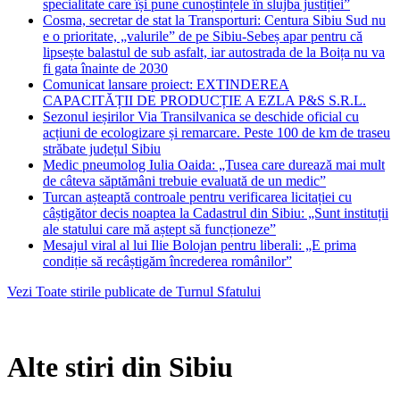
specialitate care își pune cunoștințele în slujba justiției”
Cosma, secretar de stat la Transporturi: Centura Sibiu Sud nu
e o prioritate, „valurile” de pe Sibiu-Sebeș apar pentru că
lipsește balastul de sub asfalt, iar autostrada de la Boița nu va
fi gata înainte de 2030
Comunicat lansare proiect: EXTINDEREA
CAPACITĂȚII DE PRODUCȚIE A EZLA P&S S.R.L.
Sezonul ieșirilor Via Transilvanica se deschide oficial cu
acțiuni de ecologizare și remarcare. Peste 100 de km de traseu
străbate județul Sibiu
Medic pneumolog Iulia Oaida: „Tusea care durează mai mult
de câteva săptămâni trebuie evaluată de un medic”
Turcan așteaptă controale pentru verificarea licitației cu
câștigător decis noaptea la Cadastrul din Sibiu: „Sunt instituții
ale statului care mă aștept să funcționeze”
Mesajul viral al lui Ilie Bolojan pentru liberali: „E prima
condiție să recâștigăm încrederea românilor”
Vezi Toate stirile publicate de Turnul Sfatului
Alte stiri din Sibiu