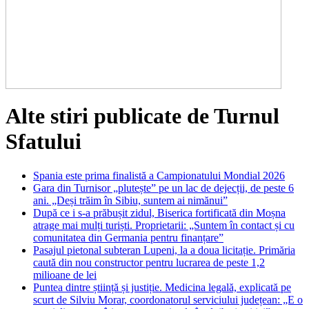
Alte stiri publicate de Turnul
Sfatului
Spania este prima finalistă a Campionatului Mondial 2026
Gara din Turnisor „plutește” pe un lac de dejecții, de peste 6
ani. „Deși trăim în Sibiu, suntem ai nimănui”
După ce i s-a prăbușit zidul, Biserica fortificată din Moșna
atrage mai mulți turiști. Proprietarii: „Suntem în contact și cu
comunitatea din Germania pentru finanțare”
Pasajul pietonal subteran Lupeni, la a doua licitație. Primăria
caută din nou constructor pentru lucrarea de peste 1,2
milioane de lei
Puntea dintre știință și justiție. Medicina legală, explicată pe
scurt de Silviu Morar, coordonatorul serviciului județean: „E o