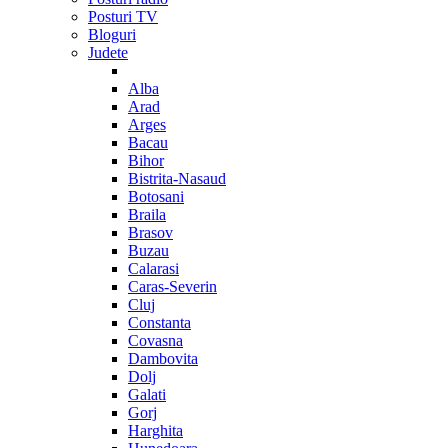
Posturi TV
Bloguri
Judete
Alba
Arad
Arges
Bacau
Bihor
Bistrita-Nasaud
Botosani
Braila
Brasov
Buzau
Calarasi
Caras-Severin
Cluj
Constanta
Covasna
Dambovita
Dolj
Galati
Gorj
Harghita