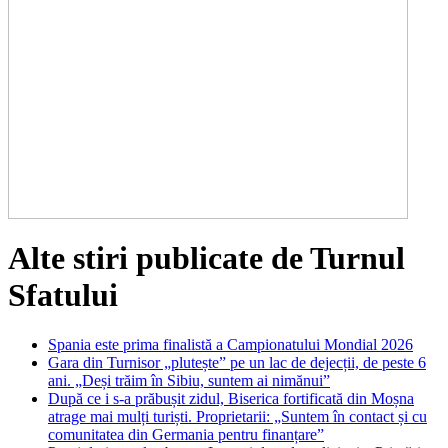
Alte stiri publicate de Turnul
Sfatului
Spania este prima finalistă a Campionatului Mondial 2026
Gara din Turnisor „plutește” pe un lac de dejecții, de peste 6
ani. „Deși trăim în Sibiu, suntem ai nimănui”
După ce i s-a prăbușit zidul, Biserica fortificată din Moșna
atrage mai mulți turiști. Proprietarii: „Suntem în contact și cu
comunitatea din Germania pentru finanțare”