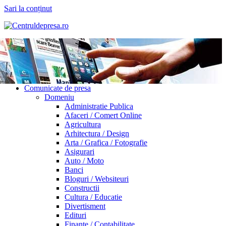
Sari la conținut
Comunicate de presa
Domeniu
Administratie Publica
Afaceri / Comert Online
Agricultura
Arhitectura / Design
Arta / Grafica / Fotografie
Asigurari
Auto / Moto
Banci
Bloguri / Websiteuri
Constructii
Cultura / Educatie
Divertisment
Edituri
Finante / Contabilitate