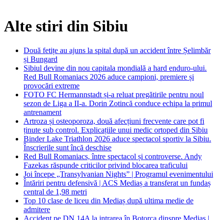
Alte stiri din Sibiu
Două fetițe au ajuns la spital după un accident între Șelimbăr
și Bungard
Sibiul devine din nou capitala mondială a hard enduro-ului.
Red Bull Romaniacs 2026 aduce campioni, premiere și
provocări extreme
FOTO FC Hermannstadt și-a reluat pregătirile pentru noul
sezon de Liga a II-a. Dorin Zotincă conduce echipa la primul
antrenament
Artroza și osteoporoza, două afecțiuni frecvente care pot fi
ținute sub control. Explicațiile unui medic ortoped din Sibiu
Binder Lake Triathlon 2026 aduce spectacol sportiv la Sibiu.
Înscrierile sunt încă deschise
Red Bull Romaniacs, între spectacol și controverse. Andy
Fazekas răspunde criticilor privind blocarea traficului
Joi începe „Transylvanian Nights” | Programul evenimentului
Întăriri pentru defensivă | ACS Mediaș a transferat un fundaș
central de 1,98 metri
Top 10 clase de liceu din Mediaș după ultima medie de
admitere
Accident pe DN 14A la intrarea în Botorca dinspre Mediaș |