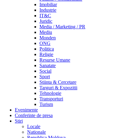
Imobiliar
Industrie
IT&C
Juridic
Media / Marketing / PR
Mediu
Monden
ONG
Politica
Religie
Resurse Umane
Sanatate
Social
Sport
Stiinta & Cercetare
Targuri & Expozitii
Tehnologie
Transporturi
Turism
Evenimente
Conferinte de presa
Stiri
Locale
Nationale
Republica Moldova