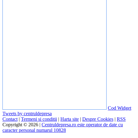
Cod Widget
Tweets by centruldepresa
Contact
|
Termeni si conditii
|
Harta site
|
Despre Cookies
|
RSS
Copyright © 2026 |
Centruldepresa.ro este operator de date cu
caracter personal numarul 10828