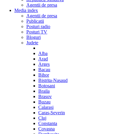
Agentii de presa
Media index
Agentii de presa
Publicatii
Posturi radio
Posturi TV
Bloguri
Judete
Alba
Arad
Arges
Bacau
Bihor
Bistrita-Nasaud
Botosani
Braila
Brasov
Buzau
Calarasi
Caras-Severin
Cluj
Constanta
Covasna