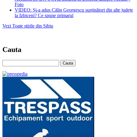
Foto
VIDEO: Și-a adus Călin Georgescu susținători din alte județe
la Izbiceni? Ce spune primarul
Vezi Toate stirile din Sibiu
Cauta