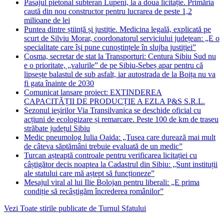
Pasajul pietonal subteran Lupeni, la a doua licitație. Primăria
caută din nou constructor pentru lucrarea de peste 1,2
milioane de lei
Puntea dintre știință și justiție. Medicina legală, explicată pe
scurt de Silviu Morar, coordonatorul serviciului județean: „E o
specialitate care își pune cunoștințele în slujba justiției”
Cosma, secretar de stat la Transporturi: Centura Sibiu Sud nu
e o prioritate, „valurile” de pe Sibiu-Sebeș apar pentru că
lipsește balastul de sub asfalt, iar autostrada de la Boița nu va
fi gata înainte de 2030
Comunicat lansare proiect: EXTINDEREA
CAPACITĂȚII DE PRODUCȚIE A EZLA P&S S.R.L.
Sezonul ieșirilor Via Transilvanica se deschide oficial cu
acțiuni de ecologizare și remarcare. Peste 100 de km de traseu
străbate județul Sibiu
Medic pneumolog Iulia Oaida: „Tusea care durează mai mult
de câteva săptămâni trebuie evaluată de un medic”
Turcan așteaptă controale pentru verificarea licitației cu
câștigător decis noaptea la Cadastrul din Sibiu: „Sunt instituții
ale statului care mă aștept să funcționeze”
Mesajul viral al lui Ilie Bolojan pentru liberali: „E prima
condiție să recâștigăm încrederea românilor”
Vezi Toate stirile publicate de Turnul Sfatului