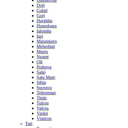
Dambovita
Dolj
Galati
Gorj
Harghita
Hunedoara
Ialomita
Iasi
Maramures
Mehedinti
Mures
Neamt
Olt
Prahova
Salaj
Satu Mare
Sibiu
Suceava
Teleorman
Timis
Tulcea
Valcea
Vaslui
Vrancea
Tari