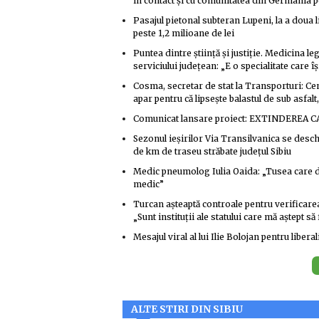
în contact și cu comunitatea din Germania p
Pasajul pietonal subteran Lupeni, la a doua 
peste 1,2 milioane de lei
Puntea dintre știință și justiție. Medicina le
serviciului județean: „E o specialitate care îș
Cosma, secretar de stat la Transporturi: Cent
apar pentru că lipsește balastul de sub asfalt
Comunicat lansare proiect: EXTINDEREA C
Sezonul ieșirilor Via Transilvanica se desch
de km de traseu străbate județul Sibiu
Medic pneumolog Iulia Oaida: „Tusea care d
medic”
Turcan așteaptă controale pentru verificarea 
„Sunt instituții ale statului care mă aștept s
Mesajul viral al lui Ilie Bolojan pentru libe
ALTE STIRI DIN SIBIU