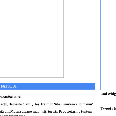
SFATULUI
Cod Widg
i Mondial 2026
ecții, de peste 6 ani. „Deși trăim în Sibiu, suntem ai nimănui”
Tweets b
icată din Moșna atrage mai mulți turiști. Proprietarii: „Suntem