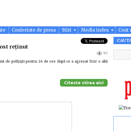
nte
Conferinte de presa
Stiri
Media index
Cont 
CAUT
ost reținut
95
ut de polițiști pentru 24 de ore după ce a agresat fizic o altă
Citeste stirea aici