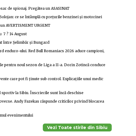
sar de spionaj. Pregătea un ASASINAT
olojan: ce se întâmplă cu prețurile benzinei și motorinei
smis un AVERTISMENT URGENT
 7 ? 14 August
ent între Șelimbăr și Bungard
hard enduro-ului. Red Bull Romaniacs 2026 aduce campioni,
le pentru noul sezon de Liga a II-a. Dorin Zotincă conduce
nte care pot fi ținute sub control. Explicațiile unui medic
portiv la Sibiu. Înscrierile sunt încă deschise
roverse. Andy Fazekas răspunde criticilor privind blocarea
amul evenimentului
Vezi Toate stirile din Sibiu