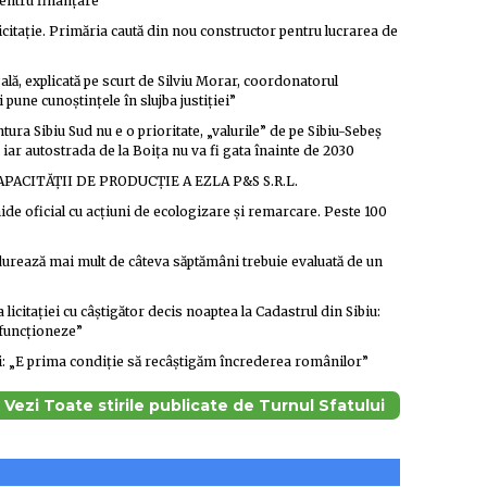
entru finanțare”
licitație. Primăria caută din nou constructor pentru lucrarea de
gală, explicată pe scurt de Silviu Morar, coordonatorul
i pune cunoștințele în slujba justiției”
ura Sibiu Sud nu e o prioritate, „valurile” de pe Sibiu-Sebeș
, iar autostrada de la Boița nu va fi gata înainte de 2030
APACITĂȚII DE PRODUCȚIE A EZLA P&S S.R.L.
ide oficial cu acțiuni de ecologizare și remarcare. Peste 100
urează mai mult de câteva săptămâni trebuie evaluată de un
licitației cu câștigător decis noaptea la Cadastrul din Sibiu:
ă funcționeze”
rali: „E prima condiție să recâștigăm încrederea românilor”
Vezi Toate stirile publicate de Turnul Sfatului