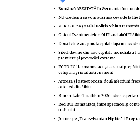
Româncă ARESTATĂ în Germania într-un do
NU credeam să vom auzi așa ceva de la Ilie B
PERICOL pe șosele! Poliția Sibiu a tran
Ghidul Evenimentelor: OUT and abOUT Sibiu
Două fetițe au ajuns la spital după un accid
Sibiul devine din nou capitala mondială a 
premiere și provocări extreme
FOTO FC Hermannstadt și-a reluat pregătiri
echipa la primul antrenament
Artroza și osteoporoza, două afecțiuni frecve
ortoped din Sibiu
Binder Lake Triathlon 2026 aduce spectacol s
Red Bull Romaniacs, între spectacol și cont
traficului
Joi începe „Transylvanian Nights” | Progr