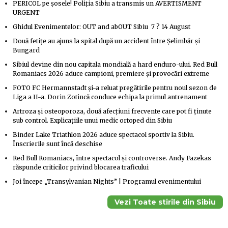
PERICOL pe șosele! Poliția Sibiu a transmis un AVERTISMENT
URGENT
Ghidul Evenimentelor: OUT and abOUT Sibiu 7 ? 14 August
Două fetițe au ajuns la spital după un accident între Șelimbăr și
Bungard
Sibiul devine din nou capitala mondială a hard enduro-ului. Red Bull
Romaniacs 2026 aduce campioni, premiere și provocări extreme
FOTO FC Hermannstadt și-a reluat pregătirile pentru noul sezon de
Liga a II-a. Dorin Zotincă conduce echipa la primul antrenament
Artroza și osteoporoza, două afecțiuni frecvente care pot fi ținute
sub control. Explicațiile unui medic ortoped din Sibiu
Binder Lake Triathlon 2026 aduce spectacol sportiv la Sibiu.
Înscrierile sunt încă deschise
Red Bull Romaniacs, între spectacol și controverse. Andy Fazekas
răspunde criticilor privind blocarea traficului
Joi începe „Transylvanian Nights” | Programul evenimentului
Vezi Toate stirile din Sibiu