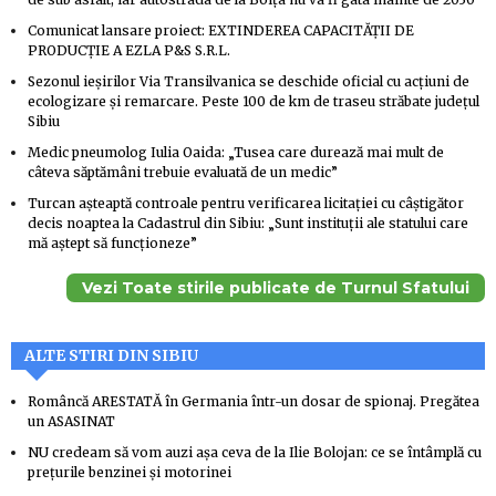
Comunicat lansare proiect: EXTINDEREA CAPACITĂȚII DE
PRODUCȚIE A EZLA P&S S.R.L.
Sezonul ieșirilor Via Transilvanica se deschide oficial cu acțiuni de
ecologizare și remarcare. Peste 100 de km de traseu străbate județul
Sibiu
Medic pneumolog Iulia Oaida: „Tusea care durează mai mult de
câteva săptămâni trebuie evaluată de un medic”
Turcan așteaptă controale pentru verificarea licitației cu câștigător
decis noaptea la Cadastrul din Sibiu: „Sunt instituții ale statului care
mă aștept să funcționeze”
Vezi Toate stirile publicate de Turnul Sfatului
ALTE STIRI DIN SIBIU
Româncă ARESTATĂ în Germania într-un dosar de spionaj. Pregătea
un ASASINAT
NU credeam să vom auzi așa ceva de la Ilie Bolojan: ce se întâmplă cu
prețurile benzinei și motorinei