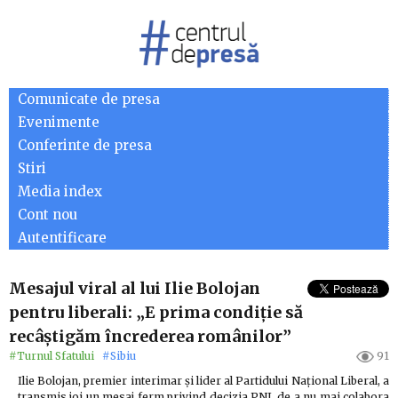
Comunicate de presa
Evenimente
Conferinte de presa
Stiri
Media index
Cont nou
Autentificare
Mesajul viral al lui Ilie Bolojan
pentru liberali: „E prima condiție să
recâștigăm încrederea românilor”
#Turnul Sfatului
#Sibiu
91
Ilie Bolojan, premier interimar și lider al Partidului Național Liberal, a
transmis joi un mesaj ferm privind decizia PNL de a nu mai colabora