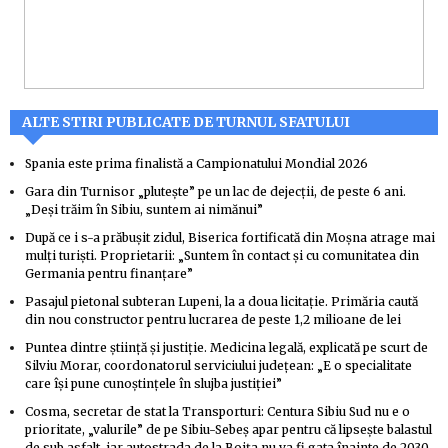
ALTE STIRI PUBLICATE DE TURNUL SFATULUI
Spania este prima finalistă a Campionatului Mondial 2026
Gara din Turnisor „plutește” pe un lac de dejecții, de peste 6 ani.
„Deși trăim în Sibiu, suntem ai nimănui”
După ce i s-a prăbușit zidul, Biserica fortificată din Moșna atrage mai
mulți turiști. Proprietarii: „Suntem în contact și cu comunitatea din
Germania pentru finanțare”
Pasajul pietonal subteran Lupeni, la a doua licitație. Primăria caută
din nou constructor pentru lucrarea de peste 1,2 milioane de lei
Puntea dintre știință și justiție. Medicina legală, explicată pe scurt de
Silviu Morar, coordonatorul serviciului județean: „E o specialitate
care își pune cunoștințele în slujba justiției”
Cosma, secretar de stat la Transporturi: Centura Sibiu Sud nu e o
prioritate, „valurile” de pe Sibiu-Sebeș apar pentru că lipsește balastul
de sub asfalt, iar autostrada de la Boița nu va fi gata înainte de 2030