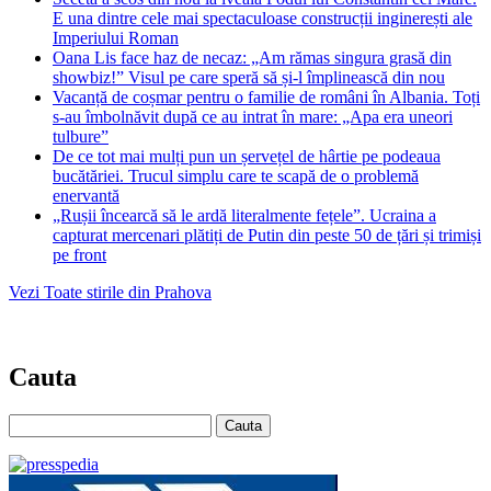
E una dintre cele mai spectaculoase construcții inginerești ale
Imperiului Roman
Oana Lis face haz de necaz: „Am rămas singura grasă din
showbiz!” Visul pe care speră să și-l împlinească din nou
Vacanță de coșmar pentru o familie de români în Albania. Toți
s-au îmbolnăvit după ce au intrat în mare: „Apa era uneori
tulbure”
De ce tot mai mulți pun un șervețel de hârtie pe podeaua
bucătăriei. Trucul simplu care te scapă de o problemă
enervantă
„Rușii încearcă să le ardă literalmente fețele”. Ucraina a
capturat mercenari plătiți de Putin din peste 50 de țări și trimiși
pe front
Vezi Toate stirile din Prahova
Cauta