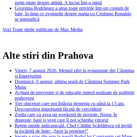
puțin știute despre artistă. A lucrat într-o mină
Georgina Rodríguez a atras toate privirile într-un costum de
baie, în timp ce zvonurile despre nunta cu Cristiano Ronaldo
se intensifică
Vezi Toate stirile publicate de Max Media
Alte stiri din Prahova
Vineri, 7 august 2026. Meniul zilei la restaurante din Câmpina
și împrejurimi
Duminică, 9 august, ultima seară de Câmpina Summer Park
Music
Acțiuni de prevenire și de educație rutieră realizate de polițiștii
prahoveni
Trei obiceiuri care pot întârzia demența cu până la 13 ani.
Descoperirea importantă făcută de cercetători
Zodia care va avea un weekend de poveste. Noroc în
dragoste, bani și vești care îi pot schimba viitorul
Rețete rapide anticaniculă. Chef Cătălin Scărlătescu vă invită
la tocăniță de linte: „Spor la proteine!”
Seceta a scos din nou la iveală Podul lui Constantin cel Mare.