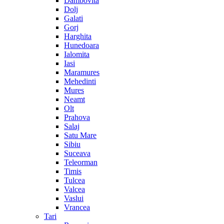
Dambovita
Dolj
Galati
Gorj
Harghita
Hunedoara
Ialomita
Iasi
Maramures
Mehedinti
Mures
Neamt
Olt
Prahova
Salaj
Satu Mare
Sibiu
Suceava
Teleorman
Timis
Tulcea
Valcea
Vaslui
Vrancea
Tari