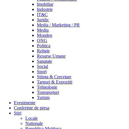
Imobiliar
Industrie
IT&C
Juridic
Media / Marketing / PR
Mediu
Monden
ONG
Politica
Religie
Resurse Umane
Sanatate
Social
Sport
Stiinta & Cercetare
Targuri & Expozitii
Tehnologie
Transporturi
Turism
Evenimente
Conferinte de presa
Stiri
Locale
Nationale
Republica Moldova