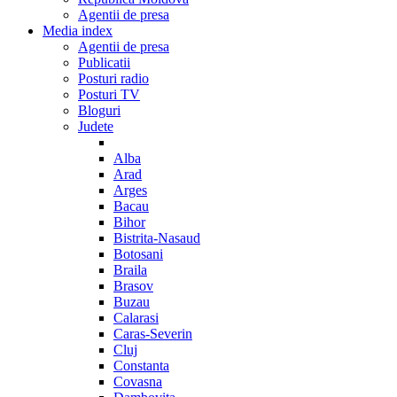
Agentii de presa
Media index
Agentii de presa
Publicatii
Posturi radio
Posturi TV
Bloguri
Judete
Alba
Arad
Arges
Bacau
Bihor
Bistrita-Nasaud
Botosani
Braila
Brasov
Buzau
Calarasi
Caras-Severin
Cluj
Constanta
Covasna