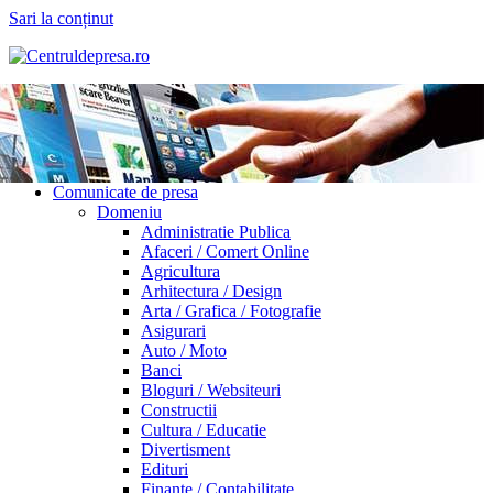
Sari la conținut
Comunicate de presa
Domeniu
Administratie Publica
Afaceri / Comert Online
Agricultura
Arhitectura / Design
Arta / Grafica / Fotografie
Asigurari
Auto / Moto
Banci
Bloguri / Websiteuri
Constructii
Cultura / Educatie
Divertisment
Edituri
Finante / Contabilitate