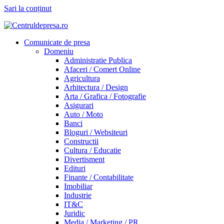
Sari la conținut
Comunicate de presa
Domeniu
Administratie Publica
Afaceri / Comert Online
Agricultura
Arhitectura / Design
Arta / Grafica / Fotografie
Asigurari
Auto / Moto
Banci
Bloguri / Websiteuri
Constructii
Cultura / Educatie
Divertisment
Edituri
Finante / Contabilitate
Imobiliar
Industrie
IT&C
Juridic
Media / Marketing / PR