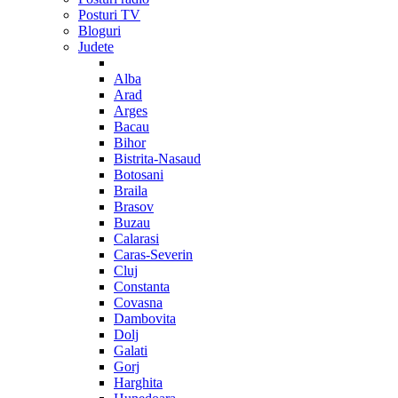
Posturi TV
Bloguri
Judete
Alba
Arad
Arges
Bacau
Bihor
Bistrita-Nasaud
Botosani
Braila
Brasov
Buzau
Calarasi
Caras-Severin
Cluj
Constanta
Covasna
Dambovita
Dolj
Galati
Gorj
Harghita