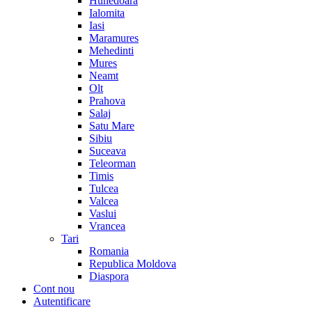
Hunedoara
Ialomita
Iasi
Maramures
Mehedinti
Mures
Neamt
Olt
Prahova
Salaj
Satu Mare
Sibiu
Suceava
Teleorman
Timis
Tulcea
Valcea
Vaslui
Vrancea
Tari
Romania
Republica Moldova
Diaspora
Cont nou
Autentificare