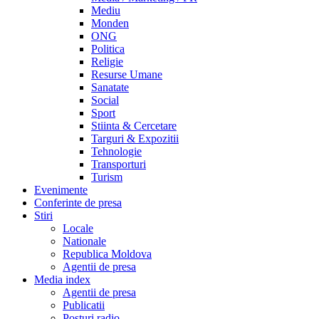
Mediu
Monden
ONG
Politica
Religie
Resurse Umane
Sanatate
Social
Sport
Stiinta & Cercetare
Targuri & Expozitii
Tehnologie
Transporturi
Turism
Evenimente
Conferinte de presa
Stiri
Locale
Nationale
Republica Moldova
Agentii de presa
Media index
Agentii de presa
Publicatii
Posturi radio