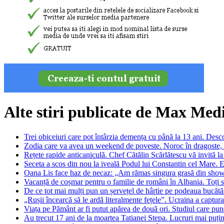
Alte stiri publicate de Max Med
Trei obiceiuri care pot întârzia demența cu până la 13 ani. Desc
Zodia care va avea un weekend de poveste. Noroc în dragoste, ba
Rețete rapide anticaniculă. Chef Cătălin Scărlătescu vă invită la 
Seceta a scos din nou la iveală Podul lui Constantin cel Mare. E
Oana Lis face haz de necaz: „Am rămas singura grasă din showbi
Vacanță de coșmar pentru o familie de români în Albania. Toți s
De ce tot mai mulți pun un șervețel de hârtie pe podeaua bucătă
„Rușii încearcă să le ardă literalmente fețele”. Ucraina a capturat
Viața pe Pământ ar fi putut apărea de două ori. Studiul care pune
Au trecut 17 ani de la moartea Tatianei Stepa. Lucruri mai puțin ș