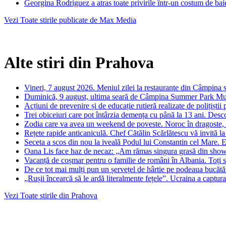
Georgina Rodríguez a atras toate privirile într-un costum de bai
Vezi Toate stirile publicate de Max Media
Alte stiri din Prahova
Vineri, 7 august 2026. Meniul zilei la restaurante din Câmpina 
Duminică, 9 august, ultima seară de Câmpina Summer Park Mu
Acțiuni de prevenire și de educație rutieră realizate de polițiștii
Trei obiceiuri care pot întârzia demența cu până la 13 ani. Desc
Zodia care va avea un weekend de poveste. Noroc în dragoste, ba
Rețete rapide anticaniculă. Chef Cătălin Scărlătescu vă invită la 
Seceta a scos din nou la iveală Podul lui Constantin cel Mare. E
Oana Lis face haz de necaz: „Am rămas singura grasă din showbi
Vacanță de coșmar pentru o familie de români în Albania. Toți s
De ce tot mai mulți pun un șervețel de hârtie pe podeaua bucătă
„Rușii încearcă să le ardă literalmente fețele”. Ucraina a capturat
Vezi Toate stirile din Prahova