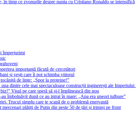
e, în timp ce zvonurile despre nunta cu Cristiano Ronaldo se intensifică
și împrejurimi
sic
 prahoveni
operirea importantă făcută de cercetători
ni și vești care îi pot schimba viitorul
tocăniță de linte: „Spor la proteine!”
 una dintre cele mai spectaculoase construcții inginerești ale Imperiul
z!” Visul pe care speră să și-l împlinească din nou
-au îmbolnăvit după ce au intrat în mare: „Apa era uneori tulbure”
riei. Trucul simplu care te scapă de o problemă enervantă
 mercenari plătiți de Putin din peste 50 de țări și trimiși pe front