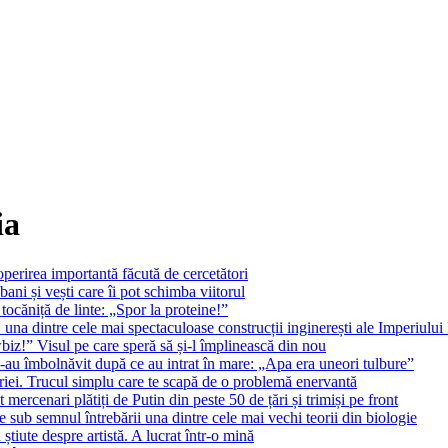
ia
operirea importantă făcută de cercetători
ni și vești care îi pot schimba viitorul
tocăniță de linte: „Spor la proteine!”
 una dintre cele mai spectaculoase construcții inginerești ale Imperiul
z!” Visul pe care speră să și-l împlinească din nou
-au îmbolnăvit după ce au intrat în mare: „Apa era uneori tulbure”
riei. Trucul simplu care te scapă de o problemă enervantă
 mercenari plătiți de Putin din peste 50 de țări și trimiși pe front
 sub semnul întrebării una dintre cele mai vechi teorii din biologie
tiute despre artistă. A lucrat într-o mină