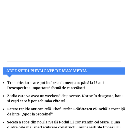
ALTE STIRI PUBLICATE DE MAX MEDIA
Trei obiceiuri care pot întârzia demența cu până la 13 ani.
Descoperirea importantă făcută de cercetători
Zodia care va avea un weekend de poveste. Noroc în dragoste, bani
și vești care îi pot schimba viitorul
Rețete rapide anticaniculă. Chef Cătălin Scărlătescu vă invită la tocăniță
de linte: „Spor la proteine!”
Seceta a scos din nou la iveală Podul lui Constantin cel Mare. E una
dintre cele mai spectaculoase construcții inginerești ale Imperiului