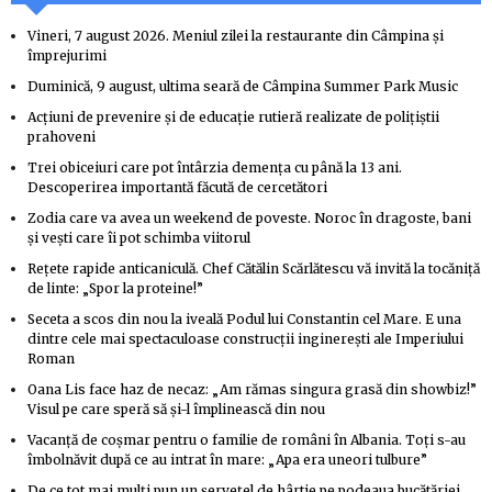
Vineri, 7 august 2026. Meniul zilei la restaurante din Câmpina și
împrejurimi
Duminică, 9 august, ultima seară de Câmpina Summer Park Music
Acțiuni de prevenire și de educație rutieră realizate de polițiștii
prahoveni
Trei obiceiuri care pot întârzia demența cu până la 13 ani.
Descoperirea importantă făcută de cercetători
Zodia care va avea un weekend de poveste. Noroc în dragoste, bani
și vești care îi pot schimba viitorul
Rețete rapide anticaniculă. Chef Cătălin Scărlătescu vă invită la tocăniță
de linte: „Spor la proteine!”
Seceta a scos din nou la iveală Podul lui Constantin cel Mare. E una
dintre cele mai spectaculoase construcții inginerești ale Imperiului
Roman
Oana Lis face haz de necaz: „Am rămas singura grasă din showbiz!”
Visul pe care speră să și-l împlinească din nou
Vacanță de coșmar pentru o familie de români în Albania. Toți s-au
îmbolnăvit după ce au intrat în mare: „Apa era uneori tulbure”
De ce tot mai mulți pun un șervețel de hârtie pe podeaua bucătăriei.