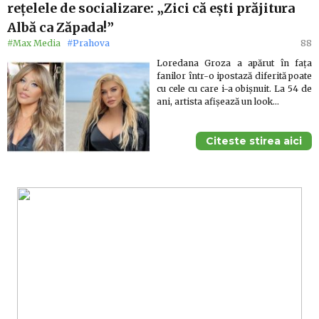
rețelele de socializare: „Zici că ești prăjitura
Albă ca Zăpada!”
#Max Media
#Prahova
88
Loredana Groza a apărut în fața
fanilor într-o ipostază diferită poate
cu cele cu care i-a obișnuit. La 54 de
ani, artista afișează un look…
Citeste stirea aici