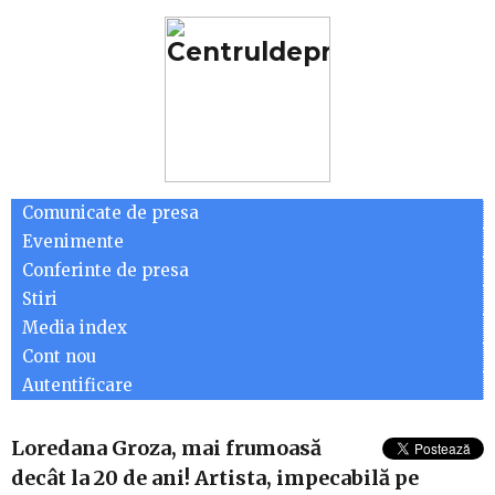
Comunicate de presa
Evenimente
Conferinte de presa
Stiri
Media index
Cont nou
Autentificare
Loredana Groza, mai frumoasă
decât la 20 de ani! Artista, impecabilă pe