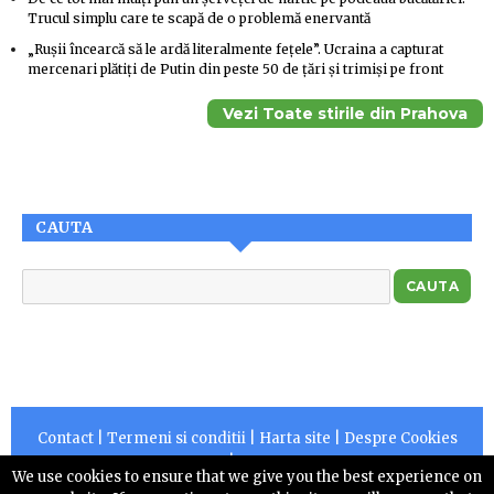
Trucul simplu care te scapă de o problemă enervantă
„Rușii încearcă să le ardă literalmente fețele”. Ucraina a capturat
mercenari plătiți de Putin din peste 50 de țări și trimiși pe front
Vezi Toate stirile din Prahova
CAUTA
Contact
|
Termeni si conditii
|
Harta site
|
Despre Cookies
|
RSS
We use cookies to ensure that we give you the best experience on