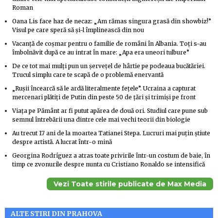
Roman
Oana Lis face haz de necaz: „Am rămas singura grasă din showbiz!”
Visul pe care speră să și-l împlinească din nou
Vacanță de coșmar pentru o familie de români în Albania. Toți s-au
îmbolnăvit după ce au intrat în mare: „Apa era uneori tulbure”
De ce tot mai mulți pun un șervețel de hârtie pe podeaua bucătăriei.
Trucul simplu care te scapă de o problemă enervantă
„Rușii încearcă să le ardă literalmente fețele”. Ucraina a capturat
mercenari plătiți de Putin din peste 50 de țări și trimiși pe front
Viața pe Pământ ar fi putut apărea de două ori. Studiul care pune sub
semnul întrebării una dintre cele mai vechi teorii din biologie
Au trecut 17 ani de la moartea Tatianei Stepa. Lucruri mai puțin știute
despre artistă. A lucrat într-o mină
Georgina Rodríguez a atras toate privirile într-un costum de baie, în
timp ce zvonurile despre nunta cu Cristiano Ronaldo se intensifică
Vezi Toate stirile publicate de Max Media
ALTE STIRI DIN PRAHOVA