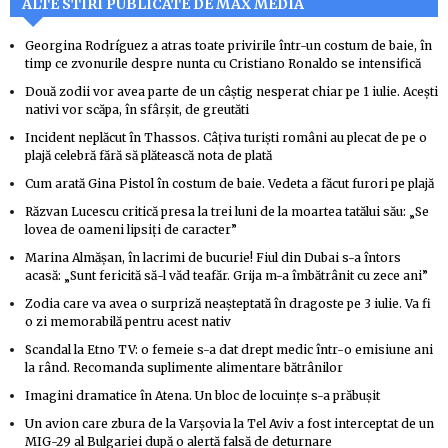
ALTE STIRI PUBLICATE DE MAX MEDIA
Georgina Rodríguez a atras toate privirile într-un costum de baie, în
timp ce zvonurile despre nunta cu Cristiano Ronaldo se intensifică
Două zodii vor avea parte de un câștig nesperat chiar pe 1 iulie. Acești
nativi vor scăpa, în sfârșit, de greutăti
Incident neplăcut în Thassos. Câțiva turiști români au plecat de pe o
plajă celebră fără să plătească nota de plată
Cum arată Gina Pistol în costum de baie. Vedeta a făcut furori pe plajă
Răzvan Lucescu critică presa la trei luni de la moartea tatălui său: „Se
lovea de oameni lipsiți de caracter”
Marina Almășan, în lacrimi de bucurie! Fiul din Dubai s-a întors
acasă: „Sunt fericită să-l văd teafăr. Grija m-a îmbătrânit cu zece ani”
Zodia care va avea o surpriză neașteptată în dragoste pe 3 iulie. Va fi
o zi memorabilă pentru acest nativ
Scandal la Etno TV: o femeie s-a dat drept medic într-o emisiune ani
la rând. Recomanda suplimente alimentare bătrânilor
Imagini dramatice în Atena. Un bloc de locuințe s-a prăbușit
Un avion care zbura de la Varşovia la Tel Aviv a fost interceptat de un
MIG-29 al Bulgariei după o alertă falsă de deturnare