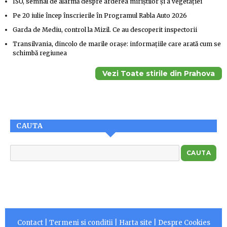
ISU, semnal de alarmă despre arderea miriştilor şi a vegetaţiei
Pe 20 iulie încep înscrierile în Programul Rabla Auto 2026
Garda de Mediu, control la Mizil. Ce au descoperit inspectorii
Transilvania, dincolo de marile orașe: informațiile care arată cum se
schimbă regiunea
Vezi Toate stirile din Prahova
CAUTA
Contact
|
Termeni si conditii
|
Harta site
|
Despre Cookies