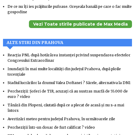
De ce nu îți ies prăjiturile pufoase. Greșeala banală pe care o fac multe
gospodine
Vezi Toate stirile publicate de Max Media
ALTE STIRI DIN PRAHOVA
Reacţia PNL după hotărârea instanţei privind suspendarea efectelor
Congresului Extraordinar
Inundaţii în mai multe localităţi din judeţul Prahova, după ploile
torenţiale
Stadiul lucrărilor la drumul Valea Doftanei ? Săcele, alternativa la DN1
Percheziţii: Șoferi de TIR, acuzați că au sustras marfă de 55.000 de
euro ? video
Tânără din Plopeni, căutată după ce a plecat de acasă şi nu s-a mai
întors
Avertizări meteo pentru judeţul Prahova, în următoarele zile
Percheziţii într-un dosar de furt calificat ? video