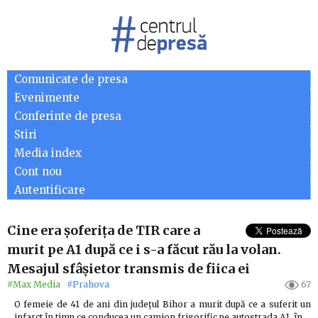
Comunicate de presa
Evenimente
Conferinte de presa
Stiri
Media index
Cont nou
Autentificare
Cine era șoferița de TIR care a
murit pe A1 după ce i s-a făcut rău la volan.
Mesajul sfâșietor transmis de fiica ei
#Max Media
#Prahova
67
O femeie de 41 de ani din județul Bihor a murit după ce a suferit un
infarct în timp ce conducea un camion frigorific pe autostrada A1, în…