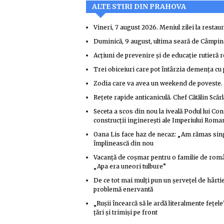
ALTE STIRI DIN PRAHOVA
Vineri, 7 august 2026. Meniul zilei la resta
Duminică, 9 august, ultima seară de Câmp
Acțiuni de prevenire și de educație rutieră r
Trei obiceiuri care pot întârzia demența cu 
Zodia care va avea un weekend de poveste. No
Rețete rapide anticaniculă. Chef Cătălin Scărlă
Seceta a scos din nou la iveală Podul lui Co
construcții inginerești ale Imperiului Roma
Oana Lis face haz de necaz: „Am rămas singu
împlinească din nou
Vacanță de coșmar pentru o familie de român
„Apa era uneori tulbure”
De ce tot mai mulți pun un șervețel de hârti
problemă enervantă
„Rușii încearcă să le ardă literalmente fețel
țări și trimiși pe front