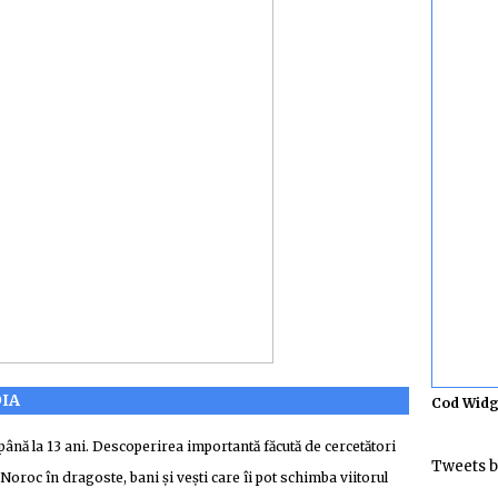
DIA
Cod Widg
până la 13 ani. Descoperirea importantă făcută de cercetători
Tweets b
roc în dragoste, bani și vești care îi pot schimba viitorul