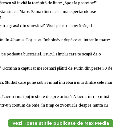
tescu vă invită la tocăniță de linte: „Spor la proteine!”
nstantin cel Mare. E una dintre cele mai spectaculoase
n
ra grasă din showbiz!” Visul pe care speră să și-l
i în Albania. Toți s-au îmbolnăvit după ce au intrat în mare:
e pe podeaua bucătăriei. Trucul simplu care te scapă de o
e”. Ucraina a capturat mercenari plătiți de Putin din peste 50 de
ri. Studiul care pune sub semnul întrebării una dintre cele mai
. Lucruri mai puțin știute despre artistă. A lucrat într-o mină
într-un costum de baie, în timp ce zvonurile despre nunta cu
Vezi Toate stirile publicate de Max Media