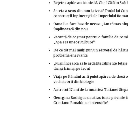
Rețete rapide anticaniculă. Chef Cătălin Scărlă
Seceta a scos din nou la iveală Podul lui Co
construcții inginerești ale Imperiului Roma
Oana Lis face haz de necaz: „Am rămas singu
împlinească din nou
Vacanță de coșmar pentru o familie de român
„Apa era uneori tulbure”
De ce tot mai mulți pun un șervețel de hârti
problemă enervantă
„Rușii încearcă să le ardă literalmente fețel
țări și trimiși pe front
Viața pe Pământ ar fi putut apărea de două o
vechi teorii din biologie
Au trecut 17 ani de la moartea Tatianei Stepa
Georgina Rodríguez a atras toate privirile 
Cristiano Ronaldo se intensifică