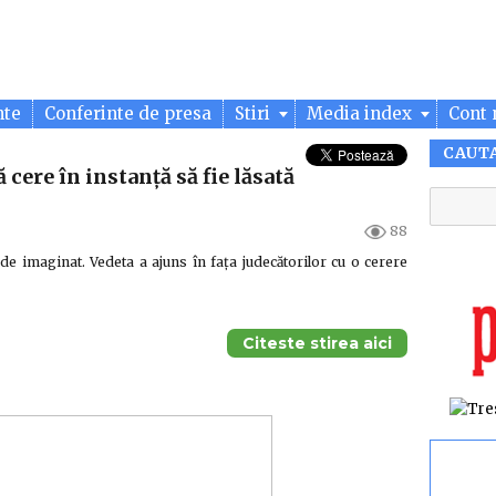
nte
Conferinte de presa
Stiri
Media index
Cont 
CAUT
 cere în instanță să fie lăsată
88
de imaginat. Vedeta a ajuns în fața judecătorilor cu o cerere
Citeste stirea aici