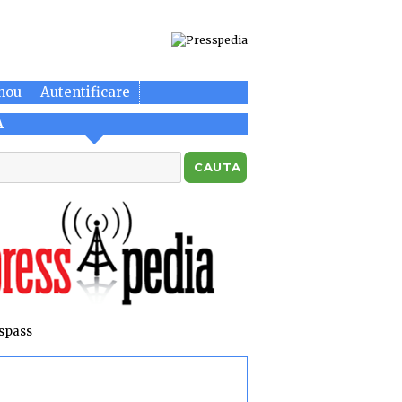
nou
Autentificare
A