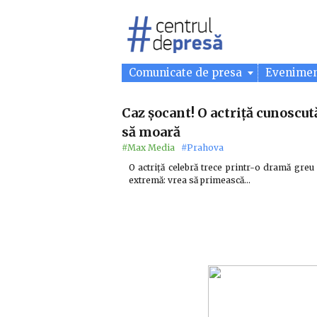
Comunicate de presa
Evenime
Caz șocant! O actriță cunoscută
să moară
#Max Media
#Prahova
O actriță celebră trece printr-o dramă greu 
extremă: vrea să primească…