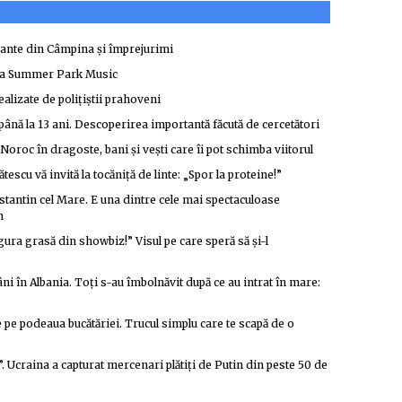
urante din Câmpina și împrejurimi
ina Summer Park Music
ealizate de polițiștii prahoveni
până la 13 ani. Descoperirea importantă făcută de cercetători
roc în dragoste, bani și vești care îi pot schimba viitorul
tescu vă invită la tocăniță de linte: „Spor la proteine!”
nstantin cel Mare. E una dintre cele mai spectaculoase
n
ra grasă din showbiz!” Visul pe care speră să și-l
i în Albania. Toți s-au îmbolnăvit după ce au intrat în mare:
e pe podeaua bucătăriei. Trucul simplu care te scapă de o
e”. Ucraina a capturat mercenari plătiți de Putin din peste 50 de