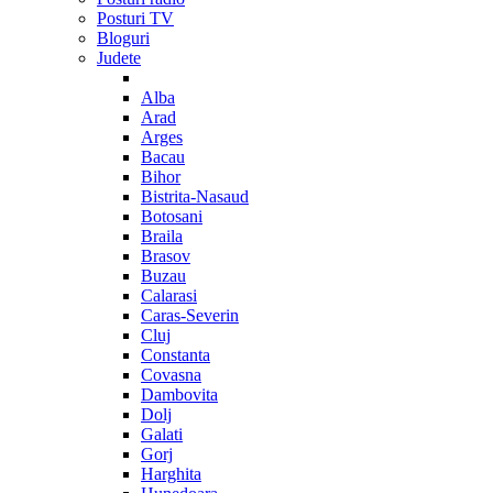
Posturi TV
Bloguri
Judete
Alba
Arad
Arges
Bacau
Bihor
Bistrita-Nasaud
Botosani
Braila
Brasov
Buzau
Calarasi
Caras-Severin
Cluj
Constanta
Covasna
Dambovita
Dolj
Galati
Gorj
Harghita