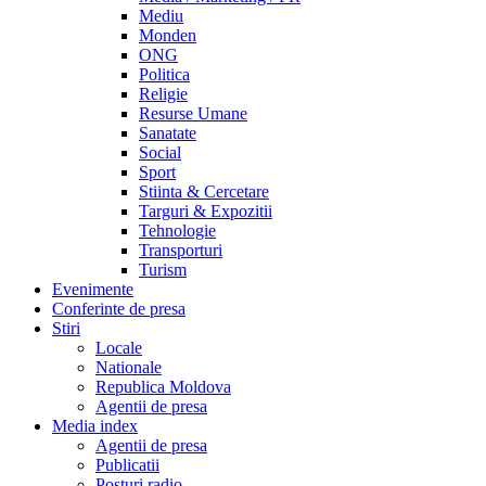
Mediu
Monden
ONG
Politica
Religie
Resurse Umane
Sanatate
Social
Sport
Stiinta & Cercetare
Targuri & Expozitii
Tehnologie
Transporturi
Turism
Evenimente
Conferinte de presa
Stiri
Locale
Nationale
Republica Moldova
Agentii de presa
Media index
Agentii de presa
Publicatii
Posturi radio