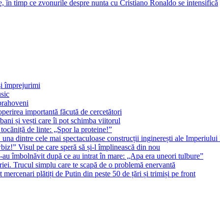
e, în timp ce zvonurile despre nunta cu Cristiano Ronaldo se intensifică
și împrejurimi
sic
 prahoveni
operirea importantă făcută de cercetători
ni și vești care îi pot schimba viitorul
tocăniță de linte: „Spor la proteine!”
 una dintre cele mai spectaculoase construcții inginerești ale Imperiul
z!” Visul pe care speră să și-l împlinească din nou
-au îmbolnăvit după ce au intrat în mare: „Apa era uneori tulbure”
riei. Trucul simplu care te scapă de o problemă enervantă
 mercenari plătiți de Putin din peste 50 de țări și trimiși pe front