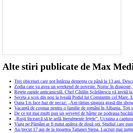
Alte stiri publicate de Max Med
Trei obiceiuri care pot întârzia demența cu până la 13 ani. Desc
Zodia care va avea un weekend de poveste. Noroc în dragoste, ba
Rețete rapide anticaniculă. Chef Cătălin Scărlătescu vă invită la 
Seceta a scos din nou la iveală Podul lui Constantin cel Mare. E
Oana Lis face haz de necaz: „Am rămas singura grasă din showbi
Vacanță de coșmar pentru o familie de români în Albania. Toți s
De ce tot mai mulți pun un șervețel de hârtie pe podeaua bucătă
„Rușii încearcă să le ardă literalmente fețele”. Ucraina a capturat
Viața pe Pământ ar fi putut apărea de două ori. Studiul care pune
Au trecut 17 ani de la moartea Tatianei Stepa. Lucruri mai puțin ș