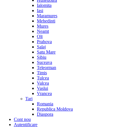
Hunedoara
Ialomita
Iasi
Maramures
Mehedinti
Mures
Neamt
Olt
Prahova
Salaj
Satu Mare
Sibiu
Suceava
Teleorman
Timis
Tulcea
Valcea
Vaslui
Vrancea
Tari
Romania
Republica Moldova
Diaspora
Cont nou
Autentificare