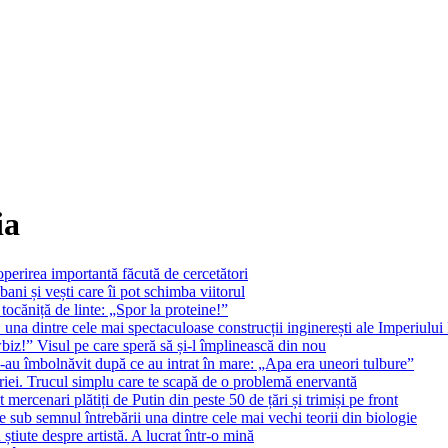
ia
operirea importantă făcută de cercetători
ni și vești care îi pot schimba viitorul
tocăniță de linte: „Spor la proteine!”
 una dintre cele mai spectaculoase construcții inginerești ale Imperiul
z!” Visul pe care speră să și-l împlinească din nou
-au îmbolnăvit după ce au intrat în mare: „Apa era uneori tulbure”
riei. Trucul simplu care te scapă de o problemă enervantă
 mercenari plătiți de Putin din peste 50 de țări și trimiși pe front
 sub semnul întrebării una dintre cele mai vechi teorii din biologie
tiute despre artistă. A lucrat într-o mină