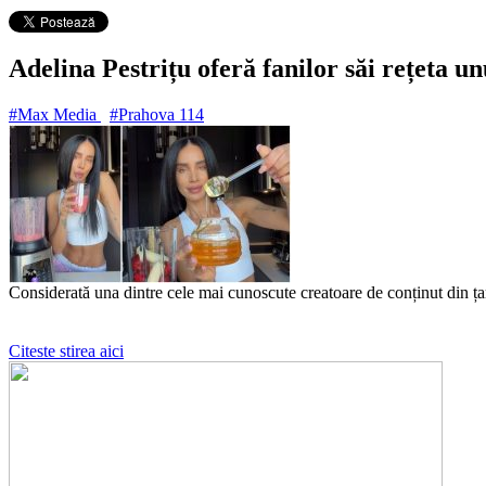
Adelina Pestrițu oferă fanilor săi rețeta u
#Max Media
#Prahova
114
Considerată una dintre cele mai cunoscute creatoare de conținut din țar
Citeste stirea aici