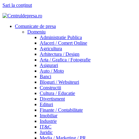
Sari la conținut
Comunicate de presa
Domeniu
Administratie Publica
Afaceri / Comert Online
Agricultura
Arhitectura / Design
Arta / Grafica / Fotografie
Asigurari
Auto / Moto
Banci
Bloguri / Websiteuri
Constructii
Cultura / Educatie
Divertisment
Edituri
Finante / Contabilitate
Imobiliar
Industrie
IT&C
Juridic
Media / Marketing / PR