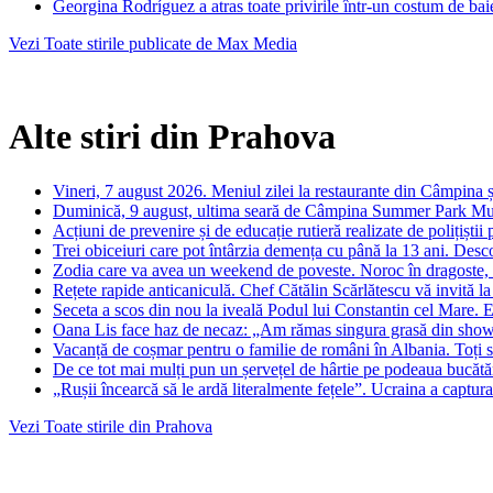
Georgina Rodríguez a atras toate privirile într-un costum de bai
Vezi Toate stirile publicate de Max Media
Alte stiri din Prahova
Vineri, 7 august 2026. Meniul zilei la restaurante din Câmpina 
Duminică, 9 august, ultima seară de Câmpina Summer Park Mu
Acțiuni de prevenire și de educație rutieră realizate de polițiștii
Trei obiceiuri care pot întârzia demența cu până la 13 ani. Desc
Zodia care va avea un weekend de poveste. Noroc în dragoste, ba
Rețete rapide anticaniculă. Chef Cătălin Scărlătescu vă invită la 
Seceta a scos din nou la iveală Podul lui Constantin cel Mare. E
Oana Lis face haz de necaz: „Am rămas singura grasă din showbi
Vacanță de coșmar pentru o familie de români în Albania. Toți s
De ce tot mai mulți pun un șervețel de hârtie pe podeaua bucătă
„Rușii încearcă să le ardă literalmente fețele”. Ucraina a capturat
Vezi Toate stirile din Prahova