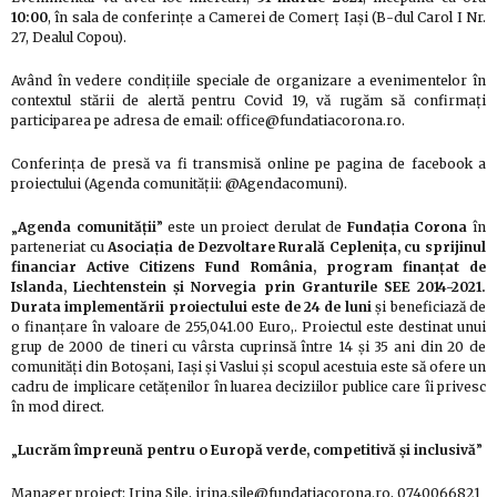
10:00
, în sala de conferinţe a Camerei de Comerţ Iaşi (B-dul Carol I Nr.
27, Dealul Copou).
Având în vedere condiţiile speciale de organizare a evenimentelor în
contextul stării de alertă pentru Covid 19, vă rugăm să confirmaţi
participarea pe adresa de email: office@fundatiacorona.ro.
Conferinţa de presă va fi transmisă online pe pagina de facebook a
proiectului (Agenda comunității: @Agendacomuni).
„
Agenda comunității
” este un proiect derulat de
Fundația Corona
în
parteneriat cu
Asociația de Dezvoltare Rurală Ceplenița, cu sprijinul
financiar Active Citizens Fund România, program finanțat de
Islanda, Liechtenstein și Norvegia prin Granturile SEE 2014-2021.
Durata implementării proiectului este de 24 de luni
și beneficiază de
o finanțare în valoare de 255,041.00 Euro,. Proiectul este destinat unui
grup de 2000 de tineri cu vârsta cuprinsă între 14 și 35 ani din 20 de
comunități din Botoșani, Iași și Vaslui şi scopul acestuia este să ofere un
cadru de implicare cetăţenilor în luarea deciziilor publice care îi privesc
în mod direct.
„
Lucrăm împreună pentru o Europă
verde
,
competitivă
și
inclusivă
”
Manager proiect: Irina Sile, irina.sile@fundatiacorona.ro, 0740066821