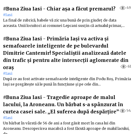
49
#Buna Ziua Iasi
-
Chiar așa a făcut premarul?
#Iasi
La final de rubrică, babele vă zic una bună de prin giudeț de data
aceasta. Unii locuitori ai comunei Lepcani susțin că actualul primar,…
#Buna Ziua Iasi
-
Primăria Iași va activa și
semafoarele inteligente de pe bulevardul
Dimitrie Cantemir! Specialiștii analizează datele
din trafic și pentru alte intersecții aglomerate din
61
oraș
#Iasi
După ce au fost activate semafoarele inteligente din Podu Roș, Primăria
Iași se pregătește să le pună în funcțiune și pe cele din…
#Buna Ziua Iasi
-
Tragedie aproape de malul
lacului, la Aroneanu. Un bărbat s-a spânzurat în
54
curtea casei sale. „El suferea după despărțire”
#Iasi
Un bărbat în vârstă de 56 de ani a fost găsit mort în casa lui din
Aroneanu. Descoperirea macabră a fost făcută aproape de malul lacului,
de…