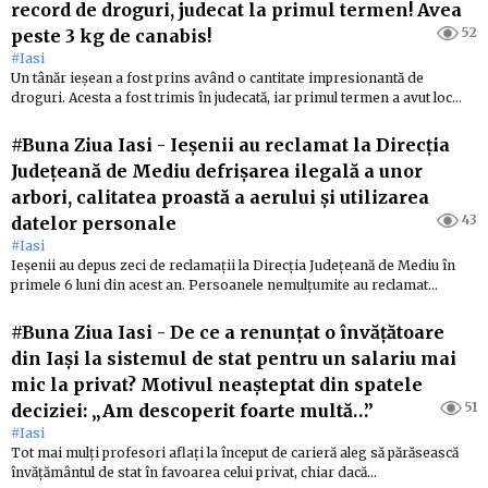
record de droguri, judecat la primul termen! Avea
52
peste 3 kg de canabis!
#Iasi
Un tânăr ieșean a fost prins având o cantitate impresionantă de
droguri. Acesta a fost trimis în judecată, iar primul termen a avut loc…
#Buna Ziua Iasi
-
Ieșenii au reclamat la Direcția
Județeană de Mediu defrișarea ilegală a unor
arbori, calitatea proastă a aerului și utilizarea
43
datelor personale
#Iasi
Ieșenii au depus zeci de reclamații la Direcția Județeană de Mediu în
primele 6 luni din acest an. Persoanele nemulțumite au reclamat…
#Buna Ziua Iasi
-
De ce a renunțat o învățătoare
din Iași la sistemul de stat pentru un salariu mai
mic la privat? Motivul neașteptat din spatele
51
deciziei: „Am descoperit foarte multă…”
#Iasi
Tot mai mulți profesori aflați la început de carieră aleg să părăsească
învățământul de stat în favoarea celui privat, chiar dacă…