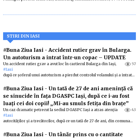
STIRI DIN IASI
#Buna Ziua Iasi
-
Accident rutier grav în Bularga.
Un autoturism a intrat într-un copac – UPDATE
Un accident rutier grav a avut loc în cartierul Bularga din Iași,
57
#Iasi
după ce șoferul unui autoturism a pierdut controlul volanului și a intrat…
#Buna Ziua Iasi
-
Un tată de 27 de ani amenință că
se sinucide în fața DGASPC Iași, după ce i-au fost
luați cei doi copii! „Mi-au smuls fetița din brațe”
Un caz dramatic petrecut la sediul DGASPC Iași a atras atenția
43
#Iasi
autorităților și a trecătorilor, după ce un tată de 27 de ani, din comuna…
#Buna Ziua Iasi
-
Un tânăr prins cu o cantitate