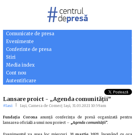
Comunicate de presa
Evenimente
Conferinte de presa
Stiri
Media index
Cont nou
Autentificare
Lansare proict - „Agenda comunității”
|
#Iasi
Iași, Camera de Comerț Iași, 31.03.2021 10:59am
Fundaţia Corona
anunță conferinţa de presă organizată pentru
lansarea oficială a unui nou proiect –
„
Agenda comunității
”.
Evenimentul va avea loc miercuri,
31 martie 2021
, începând cu ora