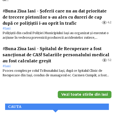
#Buna Ziua Iasi
-
Șoferii care nu au dat prioritate
de trecere pietonilor s-au ales cu dureri de cap
42
după ce polițiștii i-au oprit în trafic
#Iasi
Polițiștii din cadrul Poliției Municipiului Iași au organizat și executat o
acțiune în vederea prevenirii producerii accidentelor rutiere,…
#Buna Ziua Iasi
-
Spitalul de Recuperare a fost
sancționat de CAS! Salariile personalului medical
52
au fost calculate greșit
#Iasi
Proces complex pe rolul Tribunalului Iași, după ce Spitalul Clinic de
Recuperare din Iași, condus de managerul ec. Carmen Cumpăt, a fost…
Vezi toate stirile din Iasi
CAUTA