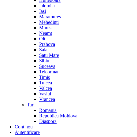
Hunedoara
Ialomita
Iasi
Maramures
Mehedinti
Mures
Neamt
Olt
Prahova
Salaj
Satu Mare
Sibiu
Suceava
Teleorman
Timis
Tulcea
Valcea
Vaslui
Vrancea
Tari
Romania
Republica Moldova
Diaspora
Cont nou
Autentificare