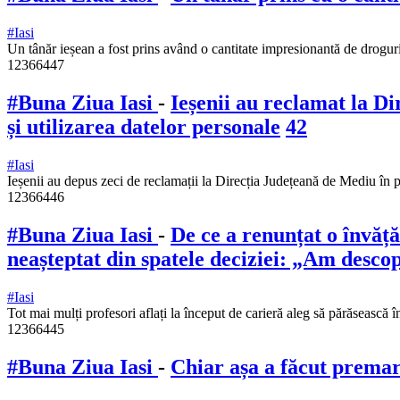
#Iasi
Un tânăr ieșean a fost prins având o cantitate impresionantă de droguri
12366447
#Buna Ziua Iasi
-
Ieșenii au reclamat la Di
și utilizarea datelor personale
42
#Iasi
Ieșenii au depus zeci de reclamații la Direcția Județeană de Mediu în
12366446
#Buna Ziua Iasi
-
De ce a renunțat o învăță
neașteptat din spatele deciziei: „Am desc
#Iasi
Tot mai mulți profesori aflați la început de carieră aleg să părăsească 
12366445
#Buna Ziua Iasi
-
Chiar așa a făcut prema