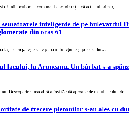
asta. Unii locuitori ai comunei Lepcani susțin că actualul primar,…
i semafoarele inteligente de pe bulevardul D
aglomerate din oraș
61
a Iași se pregătește să le pună în funcțiune și pe cele din…
l lacului, la Aroneanu. Un bărbat s-a spânzu
oneanu. Descoperirea macabră a fost făcută aproape de malul lacului, de…
oritate de trecere pietonilor s-au ales cu dur