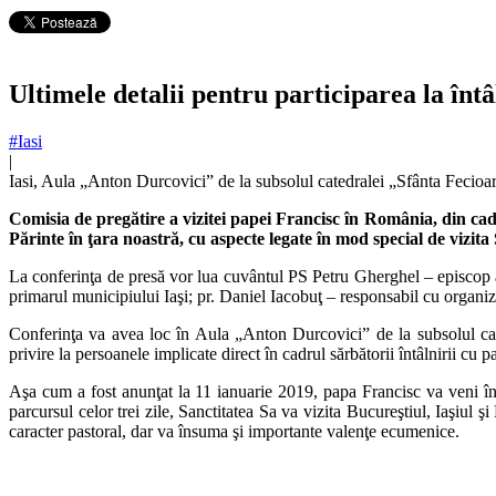
Ultimele detalii pentru participarea la întâ
#Iasi
|
Iasi, Aula „Anton Durcovici” de la subsolul catedralei „Sfânta Fecio
Comisia de pregătire a vizitei papei Francisc în România, din cadr
Părinte în ţara noastră, cu aspecte legate în mod special de vizita S
La conferinţa de presă vor lua cuvântul PS Petru Gherghel – episcop 
primarul municipiului Iaşi; pr. Daniel Iacobuţ – responsabil cu organiz
Conferinţa va avea loc în Aula „Anton Durcovici” de la subsolul cated
privire la persoanele implicate direct în cadrul sărbătorii întâlnirii cu p
Aşa cum a fost anunţat la 11 ianuarie 2019, papa Francisc va veni în 
parcursul celor trei zile, Sanctitatea Sa va vizita Bucureştiul, Iaşi
caracter pastoral, dar va însuma şi importante valenţe ecumenice.