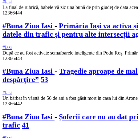
#Iasi
La final de rubrică, babele vă zic una bună de prin giudeț de data ace
12366444
#Buna Ziua Iasi
-
Primăria Iași va activa ș
datele din trafic și pentru alte intersecții 
#Iasi
După ce au fost activate semafoarele inteligente din Podu Roș, Primări
12366443
#Buna Ziua Iasi
-
Tragedie aproape de malu
despărțire”
53
#Iasi
Un bărbat în vârstă de 56 de ani a fost găsit mort în casa lui din Ar
12366442
#Buna Ziua Iasi
-
Șoferii care nu au dat pri
trafic
41