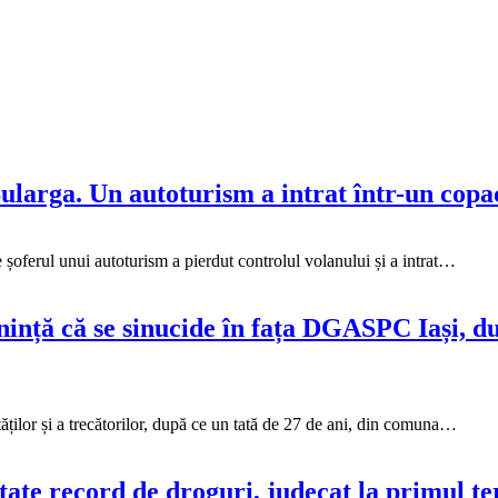
Bularga. Un autoturism a intrat într-un co
e șoferul unui autoturism a pierdut controlul volanului și a intrat…
ință că se sinucide în fața DGASPC Iași, dup
ăților și a trecătorilor, după ce un tată de 27 de ani, din comuna…
tate record de droguri, judecat la primul t