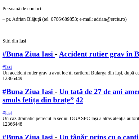
Persoană de contact:
– pr. Adrian Blăjuţă (tel. 0766/689853; e-mail: adrian@ercis.ro)
Stiri din Iasi
#Buna Ziua Iasi
-
Accident rutier grav în 
#Iasi
Un accident rutier grav a avut loc în cartierul Bularga din Iași, după c
12366449
#Buna Ziua Iasi
-
Un tată de 27 de ani amen
smuls fetița din brațe”
42
#Iasi
Un caz dramatic petrecut la sediul DGASPC Iași a atras atenția autorit
12366448
#Buna Ziua Iasi
-
Un tânăr prins cu o canti