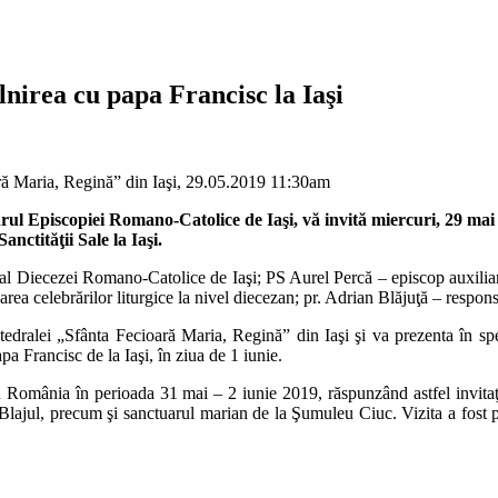
lnirea cu papa Francisc la Iaşi
ară Maria, Regină” din Iaşi, 29.05.2019 11:30am
ul Episcopiei Romano-Catolice de Iaşi, vă invită miercuri, 29 mai 2
anctităţii Sale la Iaşi.
al Diecezei Romano-Catolice de Iaşi; PS Aurel Percă – episcop auxiliar 
area celebrărilor liturgice la nivel diecezan; pr. Adrian Blăjuţă – respo
ralei „Sfânta Fecioară Maria, Regină” din Iaşi şi va prezenta în speci
apa Francisc de la Iaşi, în ziua de 1 iunie.
România în perioada 31 mai – 2 iunie 2019, răspunzând astfel invitaţie
ul şi Blajul, precum şi sanctuarul marian de la Şumuleu Ciuc. Vizita a f