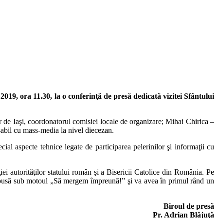
019, ora 11.30, la o conferinţă de presă dedicată vizitei Sfântului
de Iaşi, coordonatorul comisiei locale de organizare; Mihai Chirica –
nsabil cu mass-media la nivel diecezan.
al aspecte tehnice legate de participarea pelerinilor şi informaţii cu
i autorităţilor statului român şi a Bisericii Catolice din România. Pe
ost pusă sub motoul „Să mergem împreună!” şi va avea în primul rând un
Biroul de presă
Pr. Adrian Blăjuţă