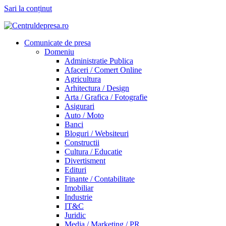
Sari la conținut
Comunicate de presa
Domeniu
Administratie Publica
Afaceri / Comert Online
Agricultura
Arhitectura / Design
Arta / Grafica / Fotografie
Asigurari
Auto / Moto
Banci
Bloguri / Websiteuri
Constructii
Cultura / Educatie
Divertisment
Edituri
Finante / Contabilitate
Imobiliar
Industrie
IT&C
Juridic
Media / Marketing / PR