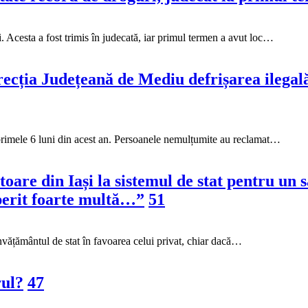
. Acesta a fost trimis în judecată, iar primul termen a avut loc…
recția Județeană de Mediu defrișarea ilegală
 primele 6 luni din acest an. Persoanele nemulțumite au reclamat…
toare din Iași la sistemul de stat pentru un
operit foarte multă…”
51
învățământul de stat în favoarea celui privat, chiar dacă…
rul?
47