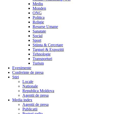
Mediu
Monden
ONG
Politica
Religie
Resurse Umane
Sanatate
Social
Sport
Stiinta & Cercetare
Targuri & Expozitii
Tehnologie
Transporturi
Turism
Evenimente
Conferinte de presa
Stiri
Locale
Nationale
Republica Moldova
Agentii de presa
Media index
Agentii de presa
Publicatii
Posturi radio