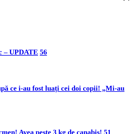
pac – UPDATE
56
ă ce i-au fost luați cei doi copii! „Mi-au
ermen! Avea peste 3 kg de canabis!
51