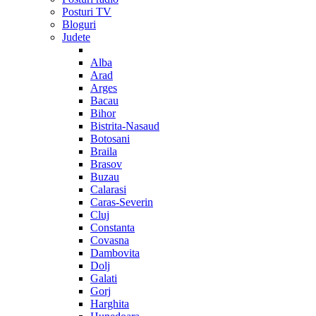
Posturi TV
Bloguri
Judete
Alba
Arad
Arges
Bacau
Bihor
Bistrita-Nasaud
Botosani
Braila
Brasov
Buzau
Calarasi
Caras-Severin
Cluj
Constanta
Covasna
Dambovita
Dolj
Galati
Gorj
Harghita