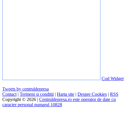
Cod Widget
Tweets by centruldepresa
Contact
|
Termeni si conditii
|
Harta site
|
Despre Cookies
|
RSS
Copyright © 2026 |
Centruldepresa.ro este operator de date cu
caracter personal numarul 10828