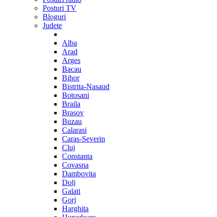
Posturi TV
Bloguri
Judete
Alba
Arad
Arges
Bacau
Bihor
Bistrita-Nasaud
Botosani
Braila
Brasov
Buzau
Calarasi
Caras-Severin
Cluj
Constanta
Covasna
Dambovita
Dolj
Galati
Gorj
Harghita