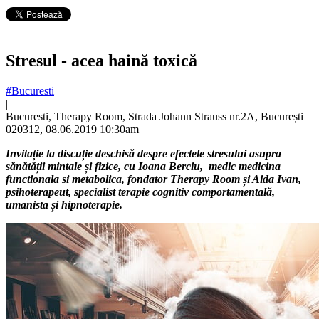
Stresul - acea haină toxică
#Bucuresti
|
Bucuresti, Therapy Room, Strada Johann Strauss nr.2A, București
020312, 08.06.2019 10:30am
Invitație la discuție deschisă despre efectele stresului asupra
sănătății mintale și fizice, cu Ioana Berciu, medic medicina
functionala si metabolica, fondator Therapy Room și Aida Ivan,
psihoterapeut, specialist terapie cognitiv comportamentală,
umanista și hipnoterapie.