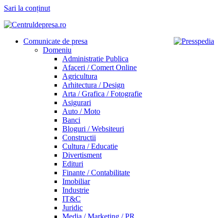
Sari la conținut
Comunicate de presa
Domeniu
Administratie Publica
Afaceri / Comert Online
Agricultura
Arhitectura / Design
Arta / Grafica / Fotografie
Asigurari
Auto / Moto
Banci
Bloguri / Websiteuri
Constructii
Cultura / Educatie
Divertisment
Edituri
Finante / Contabilitate
Imobiliar
Industrie
IT&C
Juridic
Media / Marketing / PR