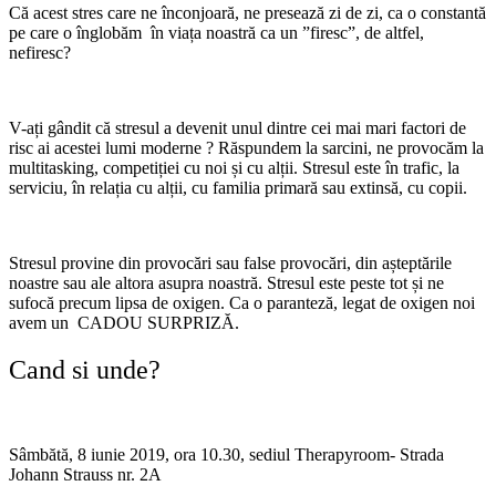
Că acest stres care ne înconjoară, ne presează zi de zi, ca o constantă
pe care o înglobăm în viața noastră ca un ”firesc”, de altfel,
nefiresc?
V-ați gândit că stresul a devenit unul dintre cei mai mari factori de
risc ai acestei lumi moderne ? Răspundem la sarcini, ne provocăm la
multitasking, competiției cu noi și cu alții. Stresul este în trafic, la
serviciu, în relația cu alții, cu familia primară sau extinsă, cu copii.
Stresul provine din provocări sau false provocări, din așteptările
noastre sau ale altora asupra noastră. Stresul este peste tot și ne
sufocă precum lipsa de oxigen. Ca o paranteză, legat de oxigen noi
avem un CADOU SURPRIZĂ.
Cand si unde?
Sâmbătă, 8 iunie 2019, ora 10.30, sediul Therapyroom- Strada
Johann Strauss nr. 2A