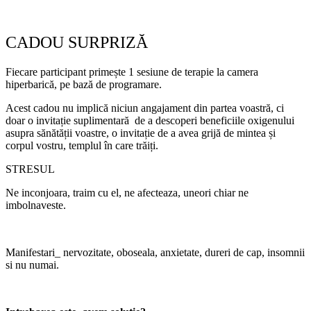
CADOU SURPRIZĂ
Fiecare participant primește 1 sesiune de terapie la camera
hiperbarică, pe bază de programare.
Acest cadou nu implică niciun angajament din partea voastră, ci
doar o invitație suplimentară de a descoperi beneficiile oxigenului
asupra sănătății voastre, o invitație de a avea grijă de mintea și
corpul vostru, templul în care trăiți.
STRESUL
Ne inconjoara, traim cu el, ne afecteaza, uneori chiar ne
imbolnaveste.
Manifestari_ nervozitate, oboseala, anxietate, dureri de cap, insomnii
si nu numai.