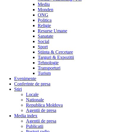
Mediu
Monden
ONG
Politica
Religie
Resurse Umane
Sanatate
Social
Sport
Stiinta & Cercetare
Targuri & Expozitii
Tehnologie
Transporturi
Turism
Evenimente
Conferinte de presa
Stiri
Locale
Nationale
Republica Moldova
Agentii de presa
Media index
Agentii de presa
Publicatii
Posturi radio