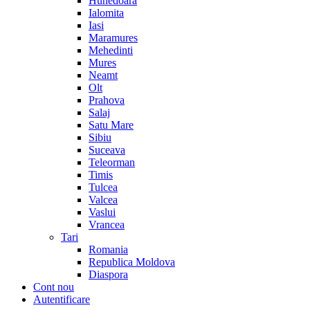
Hunedoara
Ialomita
Iasi
Maramures
Mehedinti
Mures
Neamt
Olt
Prahova
Salaj
Satu Mare
Sibiu
Suceava
Teleorman
Timis
Tulcea
Valcea
Vaslui
Vrancea
Tari
Romania
Republica Moldova
Diaspora
Cont nou
Autentificare