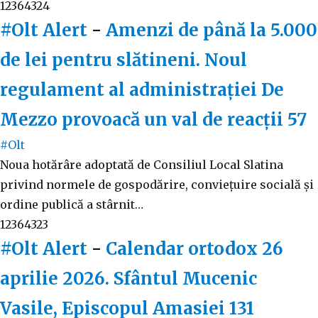
12364324
#Olt Alert
-
Amenzi de până la 5.000
de lei pentru slătineni. Noul
regulament al administrației De
Mezzo provoacă un val de reacții
57
#Olt
Noua hotărâre adoptată de Consiliul Local Slatina
privind normele de gospodărire, conviețuire socială și
ordine publică a stârnit…
12364323
#Olt Alert
-
Calendar ortodox 26
aprilie 2026. Sfântul Mucenic
Vasile, Episcopul Amasiei
131