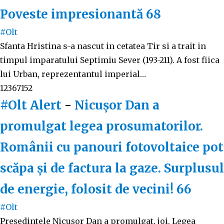
Poveste impresionantă
68
#Olt
Sfanta Hristina s-a nascut in cetatea Tir si a trait in
timpul imparatului Septimiu Sever (193-211). A fost fiica
lui Urban, reprezentantul imperial…
12367152
#Olt Alert
-
Nicuşor Dan a
promulgat legea prosumatorilor.
Românii cu panouri fotovoltaice pot
scăpa şi de factura la gaze. Surplusul
de energie, folosit de vecini!
66
#Olt
Președintele Nicușor Dan a promulgat, joi, Legea