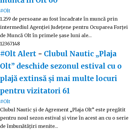
muncă în Olt
60
#Olt
1.259 de persoane au fost încadrate în muncă prin
intermediul Agenției Județene pentru Ocuparea Forței
de Muncă Olt în primele șase luni ale…
12367148
#Olt Alert
-
Clubul Nautic „Plaja
Olt” deschide sezonul estival cu o
plajă extinsă și mai multe locuri
pentru vizitatori
61
#Olt
Clubul Nautic și de Agrement „Plaja Olt” este pregătit
pentru noul sezon estival și vine în acest an cu o serie
de îmbunătățiri menite…