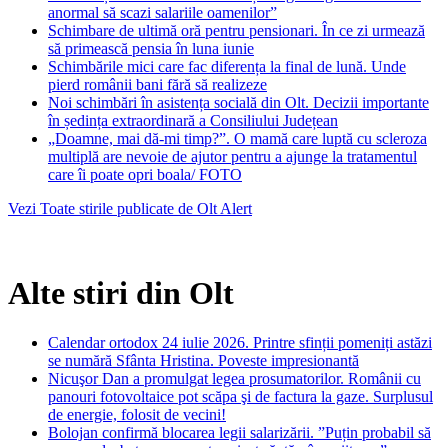
anormal să scazi salariile oamenilor”
Schimbare de ultimă oră pentru pensionari. În ce zi urmează
să primească pensia în luna iunie
Schimbările mici care fac diferența la final de lună. Unde
pierd românii bani fără să realizeze
Noi schimbări în asistența socială din Olt. Decizii importante
în ședința extraordinară a Consiliului Județean
„Doamne, mai dă-mi timp?”. O mamă care luptă cu scleroza
multiplă are nevoie de ajutor pentru a ajunge la tratamentul
care îi poate opri boala/ FOTO
Vezi Toate stirile publicate de Olt Alert
Alte stiri din Olt
Calendar ortodox 24 iulie 2026. Printre sfinții pomeniți astăzi
se numără Sfânta Hristina. Poveste impresionantă
Nicuşor Dan a promulgat legea prosumatorilor. Românii cu
panouri fotovoltaice pot scăpa şi de factura la gaze. Surplusul
de energie, folosit de vecini!
Bolojan confirmă blocarea legii salarizării. ”Puțin probabil să