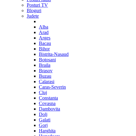
Posturi TV
Bloguri
Judete
Alba
Arad
Arges
Bacau
Bihor
Bistrita-Nasaud
Botosani
Braila
Brasov
Buzau
Calarasi
Caras-Severin
Cluj
Constanta
Covasna
Dambovita
Dolj
Galati
Gorj
Harghita