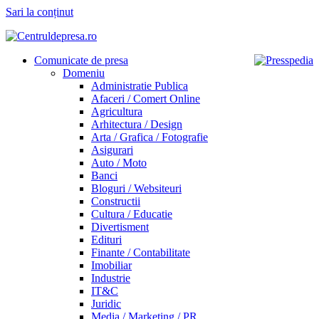
Sari la conținut
Comunicate de presa
Domeniu
Administratie Publica
Afaceri / Comert Online
Agricultura
Arhitectura / Design
Arta / Grafica / Fotografie
Asigurari
Auto / Moto
Banci
Bloguri / Websiteuri
Constructii
Cultura / Educatie
Divertisment
Edituri
Finante / Contabilitate
Imobiliar
Industrie
IT&C
Juridic
Media / Marketing / PR