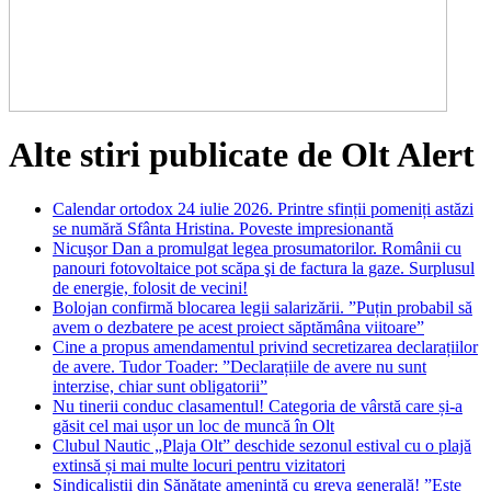
Alte stiri publicate de Olt Alert
Calendar ortodox 24 iulie 2026. Printre sfinții pomeniți astăzi
se numără Sfânta Hristina. Poveste impresionantă
Nicuşor Dan a promulgat legea prosumatorilor. Românii cu
panouri fotovoltaice pot scăpa şi de factura la gaze. Surplusul
de energie, folosit de vecini!
Bolojan confirmă blocarea legii salarizării. ”Puțin probabil să
avem o dezbatere pe acest proiect săptămâna viitoare”
Cine a propus amendamentul privind secretizarea declarațiilor
de avere. Tudor Toader: ”Declarațiile de avere nu sunt
interzise, chiar sunt obligatorii”
Nu tinerii conduc clasamentul! Categoria de vârstă care și-a
găsit cel mai ușor un loc de muncă în Olt
Clubul Nautic „Plaja Olt” deschide sezonul estival cu o plajă
extinsă și mai multe locuri pentru vizitatori
Sindicaliștii din Sănătate amenință cu greva generală! ”Este