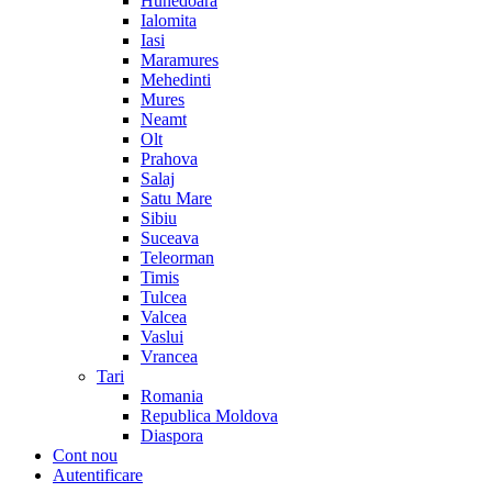
Hunedoara
Ialomita
Iasi
Maramures
Mehedinti
Mures
Neamt
Olt
Prahova
Salaj
Satu Mare
Sibiu
Suceava
Teleorman
Timis
Tulcea
Valcea
Vaslui
Vrancea
Tari
Romania
Republica Moldova
Diaspora
Cont nou
Autentificare