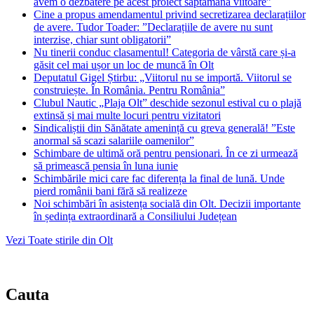
avem o dezbatere pe acest proiect săptămâna viitoare”
Cine a propus amendamentul privind secretizarea declarațiilor
de avere. Tudor Toader: ”Declarațiile de avere nu sunt
interzise, chiar sunt obligatorii”
Nu tinerii conduc clasamentul! Categoria de vârstă care și-a
găsit cel mai ușor un loc de muncă în Olt
Deputatul Gigel Știrbu: „Viitorul nu se importă. Viitorul se
construiește. În România. Pentru România”
Clubul Nautic „Plaja Olt” deschide sezonul estival cu o plajă
extinsă și mai multe locuri pentru vizitatori
Sindicaliștii din Sănătate amenință cu greva generală! ”Este
anormal să scazi salariile oamenilor”
Schimbare de ultimă oră pentru pensionari. În ce zi urmează
să primească pensia în luna iunie
Schimbările mici care fac diferența la final de lună. Unde
pierd românii bani fără să realizeze
Noi schimbări în asistența socială din Olt. Decizii importante
în ședința extraordinară a Consiliului Județean
Vezi Toate stirile din Olt
Cauta