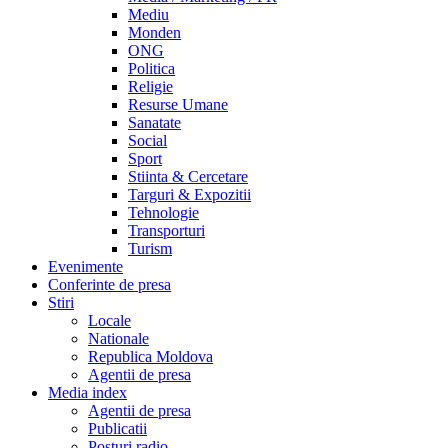
Mediu
Monden
ONG
Politica
Religie
Resurse Umane
Sanatate
Social
Sport
Stiinta & Cercetare
Targuri & Expozitii
Tehnologie
Transporturi
Turism
Evenimente
Conferinte de presa
Stiri
Locale
Nationale
Republica Moldova
Agentii de presa
Media index
Agentii de presa
Publicatii
Posturi radio