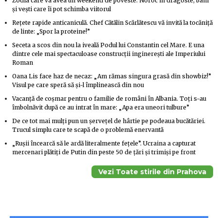
Zodia care va avea un weekend de poveste. Noroc în dragoste, bani
și vești care îi pot schimba viitorul
Rețete rapide anticaniculă. Chef Cătălin Scărlătescu vă invită la tocăniță
de linte: „Spor la proteine!”
Seceta a scos din nou la iveală Podul lui Constantin cel Mare. E una
dintre cele mai spectaculoase construcții inginerești ale Imperiului
Roman
Oana Lis face haz de necaz: „Am rămas singura grasă din showbiz!”
Visul pe care speră să și-l împlinească din nou
Vacanță de coșmar pentru o familie de români în Albania. Toți s-au
îmbolnăvit după ce au intrat în mare: „Apa era uneori tulbure”
De ce tot mai mulți pun un șervețel de hârtie pe podeaua bucătăriei.
Trucul simplu care te scapă de o problemă enervantă
„Rușii încearcă să le ardă literalmente fețele”. Ucraina a capturat
mercenari plătiți de Putin din peste 50 de țări și trimiși pe front
Vezi Toate stirile din Prahova