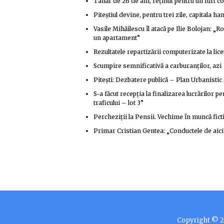
Tânăr de 26 de ani, reținut pentru un furt c
Piteștiul devine, pentru trei zile, capitala ha
Vasile Mihăilescu îl atacă pe Ilie Bolojan: „
un apartament”
Rezultatele repartizării computerizate la lic
Scumpire semnificativă a carburanților, azi
Pitești: Dezbatere publică – Plan Urbanisti
S-a făcut recepția la finalizarea lucrărilor
traficului – lot 3”
Percheziţii la Pensii. Vechime în muncă fic
Primar Cristian Gentea: „Conductele de aici a
Copyright © 