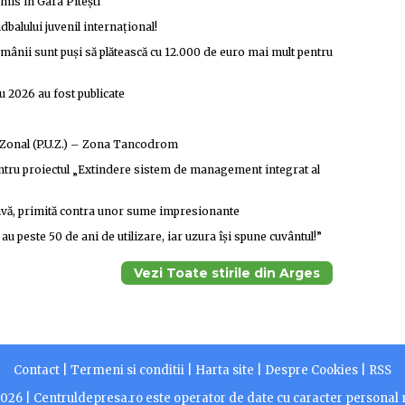
omis în Gara Pitești
ndbalului juvenil internațional!
Românii sunt puși să plătească cu 12.000 de euro mai mult pentru
eu 2026 au fost publicate
c Zonal (P.U.Z.) – Zona Tancodrom
 pentru proiectul „Extindere sistem de management integrat al
tivă, primită contra unor sume impresionante
u peste 50 de ani de utilizare, iar uzura își spune cuvântul!”
Vezi Toate stirile din Arges
Contact
|
Termeni si conditii
|
Harta site
|
Despre Cookies
|
RSS
2026 |
Centruldepresa.ro este operator de date cu caracter personal