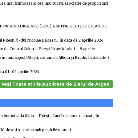
 „Cea mai frumoasă și cea mai curată asociație de proprietari
 PRIMIRI URGENŢE (U.P.U.) A SPITALULUI JUDEŢEAN DE
l Piteşti, b-dul Nicolae Bălcescu, în data de 2 aprilie 2024
 de Centrul Cultural Pitești în perioada 1 – 5 aprilie
 în municipiul Piteşti, comunele Albota şi Bradu, în data de 3
ra 01- 05 aprilie 2024
Vezi Toate stirile publicate de Ziarul de Arges
Autostrada Sibiu – Pitești. Lucrările sunt realizate în
 38 de ani s-a stins sub privirile mamei