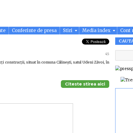
nte
Conferinte de presa
Stiri
Media index
Cont 
CAUT
45
ți construcții, situat în comuna Călinești, satul Udeni Zăvoi, în
Citeste stirea aici