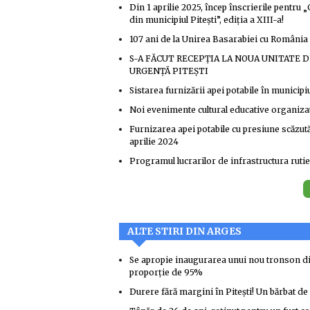
Din 1 aprilie 2025, încep înscrierile pentru
din municipiul Pitești”, ediția a XIII-a!
107 ani de la Unirea Basarabiei cu România
S-A FĂCUT RECEPȚIA LA NOUA UNITATE DE
URGENȚĂ PITEȘTI
Sistarea furnizării apei potabile în municipiu
Noi evenimente cultural educative organizate
Furnizarea apei potabile cu presiune scăzută
aprilie 2024
Programul lucrarilor de infrastructura rutie
ALTE STIRI DIN ARGES
Se apropie inaugurarea unui nou tronson din 
proporție de 95%
Durere fără margini în Pitești! Un bărbat de