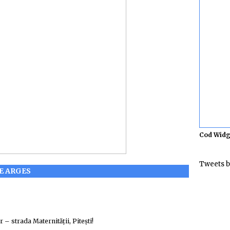
Cod Widg
Tweets b
DE ARGES
– strada Maternității, Pitești!