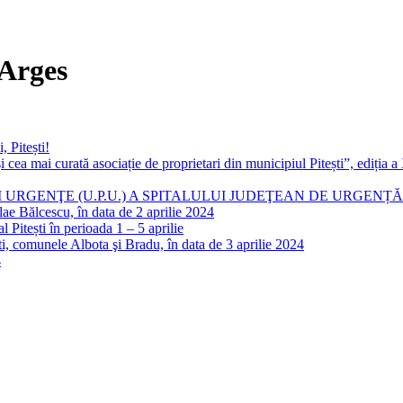
 Arges
, Pitești!
cea mai curată asociație de proprietari din municipiul Pitești”, ediția a 
 URGENŢE (U.P.U.) A SPITALULUI JUDEŢEAN DE URGENȚĂ
olae Bălcescu, în data de 2 aprilie 2024
 Pitești în perioada 1 – 5 aprilie
ti, comunele Albota şi Bradu, în data de 3 aprilie 2024
4