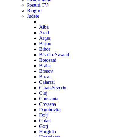
Posturi TV
Bloguri
Judete
Alba
Arad
Arges
Bacau
Bihor
Bistrita-Nasaud
Botosani
Braila
Brasov
Buzau
Calarasi
Caras-Severin
Cluj
Constanta
Covasna
Dambovita
Dolj
Galati
Gorj
Harghita