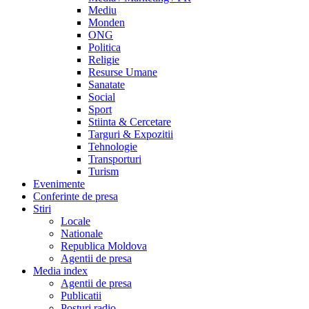
Mediu
Monden
ONG
Politica
Religie
Resurse Umane
Sanatate
Social
Sport
Stiinta & Cercetare
Targuri & Expozitii
Tehnologie
Transporturi
Turism
Evenimente
Conferinte de presa
Stiri
Locale
Nationale
Republica Moldova
Agentii de presa
Media index
Agentii de presa
Publicatii
Posturi radio