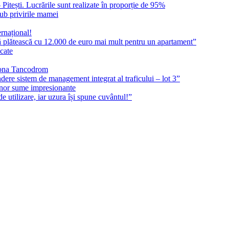
itești. Lucrările sunt realizate în proporție de 95%
sub privirile mamei
ernațional!
să plătească cu 12.000 de euro mai mult pentru un apartament”
icate
 Zona Tancodrom
indere sistem de management integrat al traficului – lot 3”
 unor sume impresionante
 utilizare, iar uzura își spune cuvântul!”