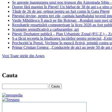
Se apropie inaugurarea unui nou tronson din Autostrada Sibiu – P
Durere fără margini în Pitești! Un bărbat de 38 de ani s-a stins 
Tânăr de 26 de ani, reținut pentru un furt comis în Gara Pitești
Piteștiul devine, pentru trei zile, capitala handbalului juvenil int
Vasile Mihăilescu îl atacă pe Ilie Bolojan: „Românii sunt puși 
Rezultatele repartizării computerizate la liceu 2026 au fost publ
Scumpire semnificativă a carburanților, azi
Pitești: Dezbatere publică – Plan Urbanistic Zonal (P.U.Z.) –
S-a făcut recepția la finalizarea lucrărilor pentru proiectul „Ext
Percheziţii la Pensii. Vechime în muncă fictivă, primită contra
Primar Cristian Gentea: „Conductele de aici au peste 50 de ani de
Vezi Toate stirile din Arges
Cauta