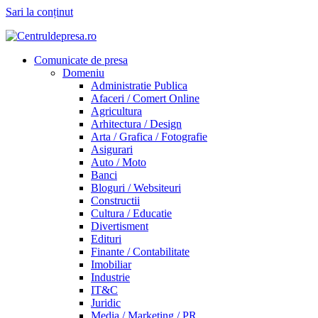
Sari la conținut
Comunicate de presa
Domeniu
Administratie Publica
Afaceri / Comert Online
Agricultura
Arhitectura / Design
Arta / Grafica / Fotografie
Asigurari
Auto / Moto
Banci
Bloguri / Websiteuri
Constructii
Cultura / Educatie
Divertisment
Edituri
Finante / Contabilitate
Imobiliar
Industrie
IT&C
Juridic
Media / Marketing / PR