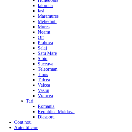
Hunedoara
Ialomita
Iasi
Maramures
Mehedinti
Mures
Neamt
Olt
Prahova
Salaj
Satu Mare
Sibiu
Suceava
Teleorman
Timis
Tulcea
Valcea
Vaslui
Vrancea
Tari
Romania
Republica Moldova
Diaspora
Cont nou
Autentificare