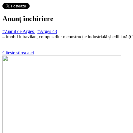
Anunț închiriere
#Ziarul de Arges
#Arges
43
– imobil intravilan, compus din: o construcție industrială și edilitară
Citeste stirea aici