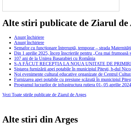
Alte stiri publicate de Ziarul de
Anunț închiriere
Anunț închiriere
Semafor cu funcționare întreruptă, temporar – strada Maternității
Din 1 aprilie 2025, încep înscrierile pentru „Cea mai frumoasă și 
107 ani de la Unirea Basarabiei cu România
S-A FĂCUT RECEPȚIA LA NOUA UNITATE DE PRIMIRI
Sistarea furnizării apei potabile în municipiul Piteşti, b-dul Nic
Noi evenimente cultural educative organizate de Centrul Cultural
Furnizarea apei potabile cu presiune scăzută în municipiul Piteş
Programul lucrarilor de infrastructura rutiera 01- 05 aprilie 202
Vezi Toate stirile publicate de Ziarul de Arges
Alte stiri din Arges