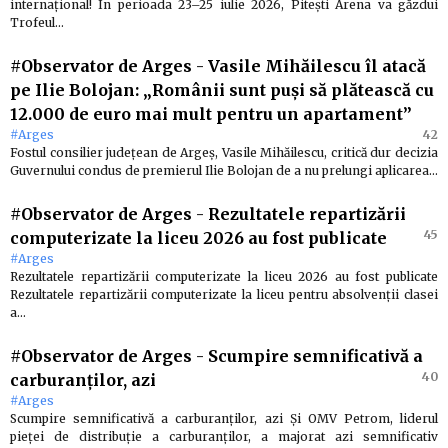
internațional! În perioada 23–25 iulie 2026, Pitești Arena va găzdui
Trofeul…
#Observator de Arges
-
Vasile Mihăilescu îl atacă
pe Ilie Bolojan: „Românii sunt puși să plătească cu
12.000 de euro mai mult pentru un apartament”
#Arges
42
Fostul consilier județean de Argeș, Vasile Mihăilescu, critică dur decizia
Guvernului condus de premierul Ilie Bolojan de a nu prelungi aplicarea…
#Observator de Arges
-
Rezultatele repartizării
45
computerizate la liceu 2026 au fost publicate
#Arges
Rezultatele repartizării computerizate la liceu 2026 au fost publicate
Rezultatele repartizării computerizate la liceu pentru absolvenții clasei
a…
#Observator de Arges
-
Scumpire semnificativă a
40
carburanților, azi
#Arges
Scumpire semnificativă a carburanților, azi Și OMV Petrom, liderul
pieței de distribuție a carburanților, a majorat azi semnificativ