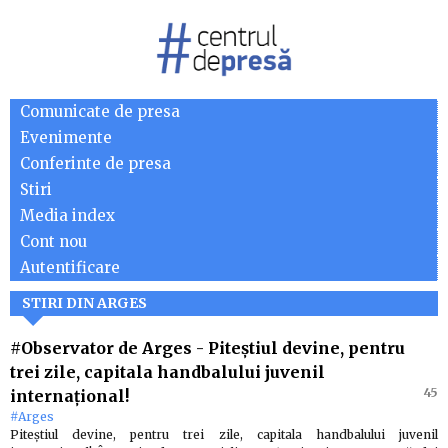
Comunicate de presa
Evenimente
Conferinte de presa
Stiri
Media index
Cont nou
Autentificare
STIRI DIN ARGES
#Observator de Arges
-
Piteștiul devine, pentru
trei zile, capitala handbalului juvenil
45
internațional!
#Arges
Piteștiul devine, pentru trei zile, capitala handbalului juvenil