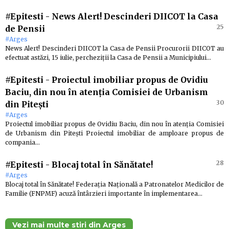
#Epitesti
-
News Alert! Descinderi DIICOT la Casa
25
de Pensii
#Arges
News Alert! Descinderi DIICOT la Casa de Pensii Procurorii DIICOT au
efectuat astăzi, 15 iulie, percheziții la Casa de Pensii a Municipiului…
#Epitesti
-
Proiectul imobiliar propus de Ovidiu
Baciu, din nou în atenția Comisiei de Urbanism
30
din Pitești
#Arges
Proiectul imobiliar propus de Ovidiu Baciu, din nou în atenția Comisiei
de Urbanism din Pitești Proiectul imobiliar de amploare propus de
compania…
28
#Epitesti
-
Blocaj total în Sănătate!
#Arges
Blocaj total în Sănătate! Federația Națională a Patronatelor Medicilor de
Familie (FNPMF) acuză întârzieri importante în implementarea…
Vezi mai multe stiri din Arges