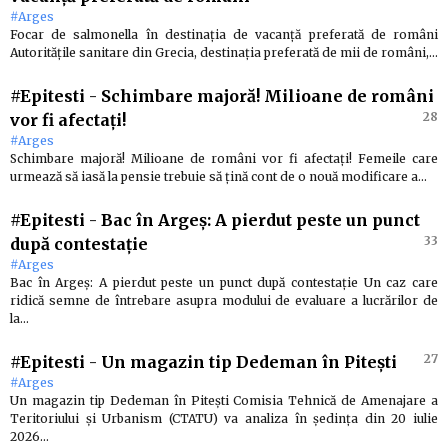
#Arges
Focar de salmonella în destinația de vacanță preferată de români
Autoritățile sanitare din Grecia, destinația preferată de mii de români,…
#Epitesti
-
Schimbare majoră! Milioane de români
28
vor fi afectați!
#Arges
Schimbare majoră! Milioane de români vor fi afectați! Femeile care
urmează să iasă la pensie trebuie să țină cont de o nouă modificare a…
#Epitesti
-
Bac în Argeș: A pierdut peste un punct
33
după contestație
#Arges
Bac în Argeș: A pierdut peste un punct după contestație Un caz care
ridică semne de întrebare asupra modului de evaluare a lucrărilor de
la…
27
#Epitesti
-
Un magazin tip Dedeman în Pitești
#Arges
Un magazin tip Dedeman în Pitești Comisia Tehnică de Amenajare a
Teritoriului și Urbanism (CTATU) va analiza în ședința din 20 iulie
2026…