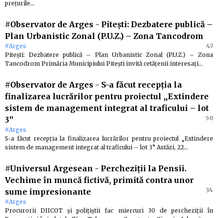
prețurile…
#Observator de Arges
-
Pitești: Dezbatere publică –
Plan Urbanistic Zonal (P.U.Z.) – Zona Tancodrom
#Arges
47
Pitești: Dezbatere publică – Plan Urbanistic Zonal (P.U.Z.) – Zona
Tancodrom Primăria Municipiului Pitești invită cetățenii interesați…
#Observator de Arges
-
S-a făcut recepția la
finalizarea lucrărilor pentru proiectul „Extindere
sistem de management integrat al traficului – lot
50
3”
#Arges
S-a făcut recepția la finalizarea lucrărilor pentru proiectul „Extindere
sistem de management integrat al traficului – lot 3” Astăzi, 22…
#Universul Argesean
-
Percheziţii la Pensii.
Vechime în muncă fictivă, primită contra unor
34
sume impresionante
#Arges
Procurorii DIICOT și polițiștii fac miercuri 30 de percheziții în