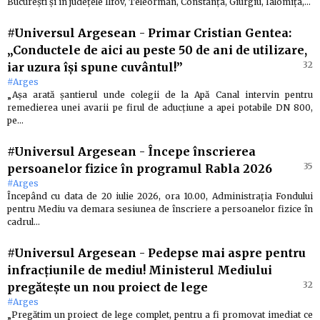
București și în județele Ilfov, Teleorman, Constanța, Giurgiu, Ialomița,…
#Universul Argesean
-
Primar Cristian Gentea:
„Conductele de aici au peste 50 de ani de utilizare,
32
iar uzura își spune cuvântul!”
#Arges
„Așa arată șantierul unde colegii de la Apă Canal intervin pentru
remedierea unei avarii pe firul de aducțiune a apei potabile DN 800,
pe…
#Universul Argesean
-
Începe înscrierea
35
persoanelor fizice în programul Rabla 2026
#Arges
Începând cu data de 20 iulie 2026, ora 10.00, Administrația Fondului
pentru Mediu va demara sesiunea de înscriere a persoanelor fizice în
cadrul…
#Universul Argesean
-
Pedepse mai aspre pentru
infracțiunile de mediu! Ministerul Mediului
32
pregăteşte un nou proiect de lege
#Arges
„Pregătim un proiect de lege complet, pentru a fi promovat imediat ce