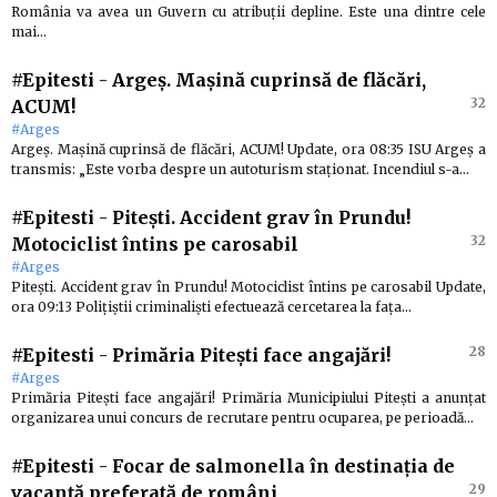
România va avea un Guvern cu atribuții depline. Este una dintre cele
mai…
#Epitesti
-
Argeș. Mașină cuprinsă de flăcări,
32
ACUM!
#Arges
Argeș. Mașină cuprinsă de flăcări, ACUM! Update, ora 08:35 ISU Argeș a
transmis: „Este vorba despre un autoturism staționat. Incendiul s-a…
#Epitesti
-
Pitești. Accident grav în Prundu!
32
Motociclist întins pe carosabil
#Arges
Pitești. Accident grav în Prundu! Motociclist întins pe carosabil Update,
ora 09:13 Polițiștii criminaliști efectuează cercetarea la fața…
28
#Epitesti
-
Primăria Pitești face angajări!
#Arges
Primăria Pitești face angajări! Primăria Municipiului Pitești a anunțat
organizarea unui concurs de recrutare pentru ocuparea, pe perioadă…
#Epitesti
-
Focar de salmonella în destinația de
29
vacanță preferată de români