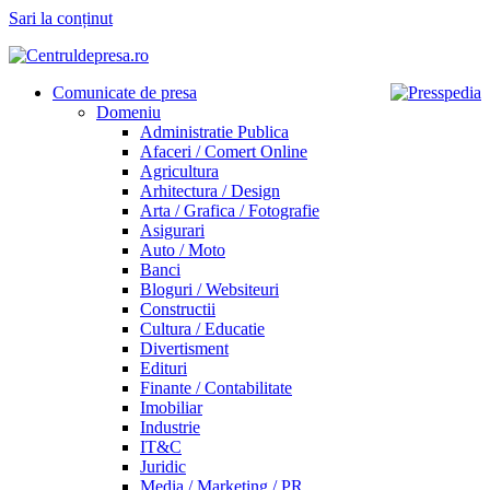
Sari la conținut
Comunicate de presa
Domeniu
Administratie Publica
Afaceri / Comert Online
Agricultura
Arhitectura / Design
Arta / Grafica / Fotografie
Asigurari
Auto / Moto
Banci
Bloguri / Websiteuri
Constructii
Cultura / Educatie
Divertisment
Edituri
Finante / Contabilitate
Imobiliar
Industrie
IT&C
Juridic
Media / Marketing / PR