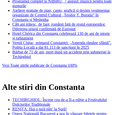
Programul complet la NIBIRU, 7 august: muzică pentru toate
gusturile
Ateliere gratuite de pian, canto, grafică și design vestimentar,
organizate de Centrul Cultural „Teodor T. Burada” în
Constanța și Medgidia
Câți ani trăiesc, de fapt, românii față de restul europenilor.
Diferența uriașă confirmată de Eurostat
Hotel Chérica din Constanța celebrează 130 de ani de istorie
și rafinament
Vergil Chițac, primarul Constanței: „Amenda rămâne sfântă”.
Poliția Locală a dat 81.113 de sancțiuni în 2025
Bărbat de 71 de ani, mort după un accident prin submersie la
Techirghiol
Vezi Toate stirile publicate de Constanta 100%
Alte stiri din Constanta
TECHIRGHIOL: Începe cea de-a II-a ediție a Festivalului
Dulciurilor Tradiționale
REȘIȚA: Hai o tură pân’ la Șură!
Opera Națională București a pus în vânzare biletele pentru