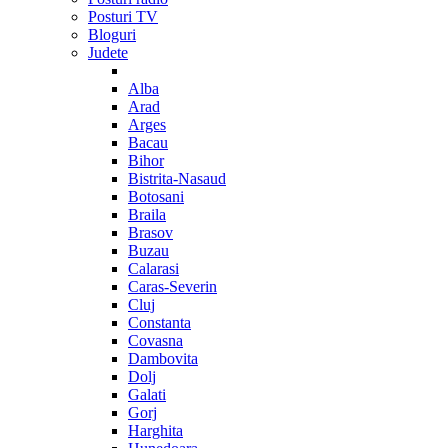
Posturi TV
Bloguri
Judete
Alba
Arad
Arges
Bacau
Bihor
Bistrita-Nasaud
Botosani
Braila
Brasov
Buzau
Calarasi
Caras-Severin
Cluj
Constanta
Covasna
Dambovita
Dolj
Galati
Gorj
Harghita