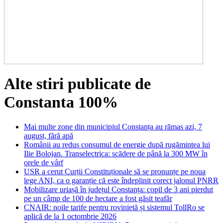
Alte stiri publicate de
Constanta 100%
Mai multe zone din municipiul Constanța au rămas azi, 7
august, fără apă
Românii au redus consumul de energie după rugămintea lui
Ilie Bolojan. Transelectrica: scădere de până la 300 MW în
orele de vârf
USR a cerut Curții Constituționale să se pronunțe pe noua
lege ANI, ca o garanție că este îndeplinit corect jalonul PNRR
Mobilizare uriașă în județul Constanța: copil de 3 ani pierdut
pe un câmp de 100 de hectare a fost găsit teafăr
CNAIR: noile tarife pentru rovinietă și sistemul TollRo se
aplică de la 1 octombrie 2026