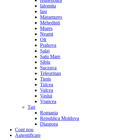
Hunedoara
Ialomita
Iasi
Maramures
Mehedinti
Mures
Neamt
Olt
Prahova
Salaj
Satu Mare
Sibiu
Suceava
Teleorman
Timis
Tulcea
Valcea
Vaslui
Vrancea
Tari
Romania
Republica Moldova
Diaspora
Cont nou
Autentificare