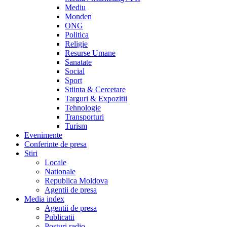
Mediu
Monden
ONG
Politica
Religie
Resurse Umane
Sanatate
Social
Sport
Stiinta & Cercetare
Targuri & Expozitii
Tehnologie
Transporturi
Turism
Evenimente
Conferinte de presa
Stiri
Locale
Nationale
Republica Moldova
Agentii de presa
Media index
Agentii de presa
Publicatii
Posturi radio