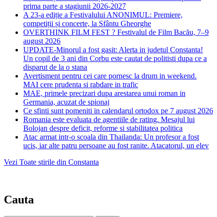
prima parte a stagiunii 2026-2027
A 23-a ediție a Festivalului ANONIMUL: Premiere,
competiții și concerte, la Sfântu Gheorghe
OVERTHINK FILM FEST ? Festivalul de Film Bacău, 7–9
august 2026
UPDATE-Minorul a fost gasit: Alerta in judetul Constanta!
Un copil de 3 ani din Corbu este cautat de politisti dupa ce a
disparut de la o stana
Avertisment pentru cei care pornesc la drum in weekend.
MAI cere prudenta si rabdare in trafic
MAE, primele precizari dupa arestarea unui roman in
Germania, acuzat de spionaj
Ce sfinti sunt pomeniti in calendarul ortodox pe 7 august 2026
Romania este evaluata de agentiile de rating. Mesajul lui
Bolojan despre deficit, reforme si stabilitatea politica
Atac armat intr-o scoala din Thailanda: Un profesor a fost
ucis, iar alte patru persoane au fost ranite. Atacatorul, un elev
Vezi Toate stirile din Constanta
Cauta