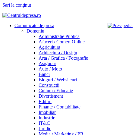
Sari la conținut
Comunicate de presa
Domeniu
Administratie Publica
Afaceri / Comert Online
Agricultura
Arhitectura / Design
Arta / Grafica / Fotografie
Asigurari
Auto / Moto
Banci
Bloguri / Websiteuri
Constructii
Cultura / Educatie
Divertisment
Edituri
Finante / Contabilitate
Imobiliar
Industrie
IT&C
Juridic
Media / Marketing / PR