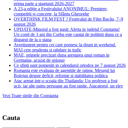
prima parte a stagiunii 2026-2027
A 23-a ediție a Festivalului ANONIMUL: Premiere,
competiții și concerte, la Sfântu Gheorghe
OVERTHINK FILM FEST ? Festivalul de Film Bacău, 7–9
august 2026
UPDATE-Minorul a fost gasit: Alerta in judetul Constanta!
Un copil de 3 ani din Corbu este cautat de politisti dupa ce a
disparut de la o stana
Avertisment pentru cei care pornesc la drum in weekend.
MAI cere prudenta si rabdare in trafic
MAE, primele precizari dupa arestarea unui roman in
Germania, acuzat de spionaj
Ce sfinti sunt pomeniti in calendarul ortodox pe 7 august 2026
Romania este evaluata de agentiile de rating. Mesajul lui
Bolojan despre deficit, reforme si stabilitatea politica
Atac armat intr-o scoala din Thailanda: Un profesor a fost
ucis, iar alte patru persoane au fost ranite. Atacatorul, un elev
Vezi Toate stirile din Constanta
Cauta