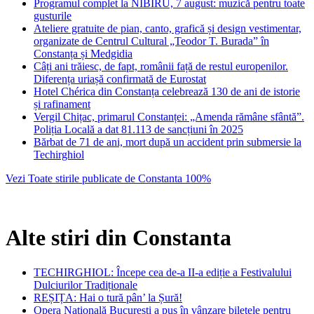
Programul complet la NIBIRU, 7 august: muzică pentru toate
gusturile
Ateliere gratuite de pian, canto, grafică și design vestimentar,
organizate de Centrul Cultural „Teodor T. Burada” în
Constanța și Medgidia
Câți ani trăiesc, de fapt, românii față de restul europenilor.
Diferența uriașă confirmată de Eurostat
Hotel Chérica din Constanța celebrează 130 de ani de istorie
și rafinament
Vergil Chițac, primarul Constanței: „Amenda rămâne sfântă”.
Poliția Locală a dat 81.113 de sancțiuni în 2025
Bărbat de 71 de ani, mort după un accident prin submersie la
Techirghiol
Vezi Toate stirile publicate de Constanta 100%
Alte stiri din Constanta
TECHIRGHIOL: Începe cea de-a II-a ediție a Festivalului
Dulciurilor Tradiționale
REȘIȚA: Hai o tură pân’ la Șură!
Opera Națională București a pus în vânzare biletele pentru