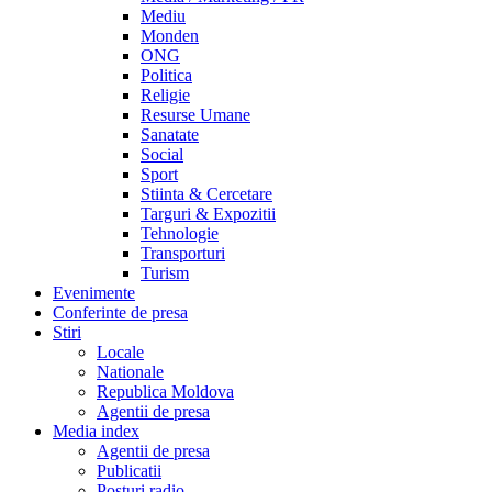
Mediu
Monden
ONG
Politica
Religie
Resurse Umane
Sanatate
Social
Sport
Stiinta & Cercetare
Targuri & Expozitii
Tehnologie
Transporturi
Turism
Evenimente
Conferinte de presa
Stiri
Locale
Nationale
Republica Moldova
Agentii de presa
Media index
Agentii de presa
Publicatii
Posturi radio