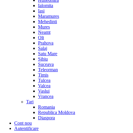
Hunedoara
Ialomita
Iasi
Maramures
Mehedinti
Mures
Neamt
Olt
Prahova
Salaj
Satu Mare
Sibiu
Suceava
Teleorman
Timis
Tulcea
Valcea
Vaslui
Vrancea
Tari
Romania
Republica Moldova
Diaspora
Cont nou
Autentificare