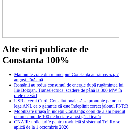
Alte stiri publicate de
Constanta 100%
Mai multe zone din municipiul Constanța au rămas azi, 7
august, fără apă
Românii au redus consumul de energie după rugămintea lui
Ilie Bolojan. Transelectrica: scădere de până la 300 MW în
orele de vârf
USR a cerut Curții Constituționale să se pronunțe pe noua
lege ANI, ca o garanție că este îndeplinit corect jalonul PNRR
Mobilizare uriașă în județul Constanța: copil de 3 ani pierdut
pe un câmp de 100 de hectare a fost găsit teafăr
CNAIR: noile tarife pentru rovinietă și sistemul TollRo se
aplică de la 1 octombrie 2026