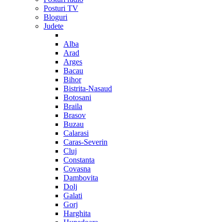
Posturi TV
Bloguri
Judete
Alba
Arad
Arges
Bacau
Bihor
Bistrita-Nasaud
Botosani
Braila
Brasov
Buzau
Calarasi
Caras-Severin
Cluj
Constanta
Covasna
Dambovita
Dolj
Galati
Gorj
Harghita