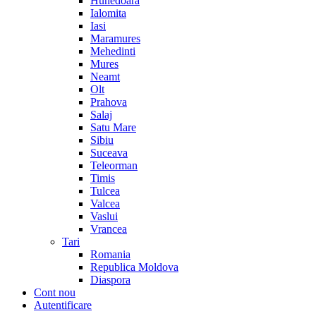
Hunedoara
Ialomita
Iasi
Maramures
Mehedinti
Mures
Neamt
Olt
Prahova
Salaj
Satu Mare
Sibiu
Suceava
Teleorman
Timis
Tulcea
Valcea
Vaslui
Vrancea
Tari
Romania
Republica Moldova
Diaspora
Cont nou
Autentificare