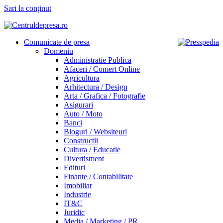
Sari la conținut
Comunicate de presa
Domeniu
Administratie Publica
Afaceri / Comert Online
Agricultura
Arhitectura / Design
Arta / Grafica / Fotografie
Asigurari
Auto / Moto
Banci
Bloguri / Websiteuri
Constructii
Cultura / Educatie
Divertisment
Edituri
Finante / Contabilitate
Imobiliar
Industrie
IT&C
Juridic
Media / Marketing / PR