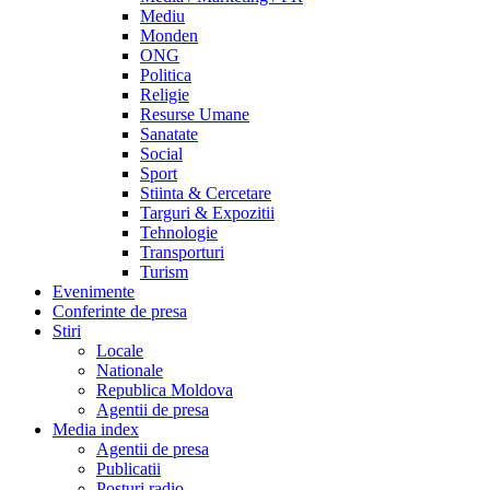
Mediu
Monden
ONG
Politica
Religie
Resurse Umane
Sanatate
Social
Sport
Stiinta & Cercetare
Targuri & Expozitii
Tehnologie
Transporturi
Turism
Evenimente
Conferinte de presa
Stiri
Locale
Nationale
Republica Moldova
Agentii de presa
Media index
Agentii de presa
Publicatii
Posturi radio