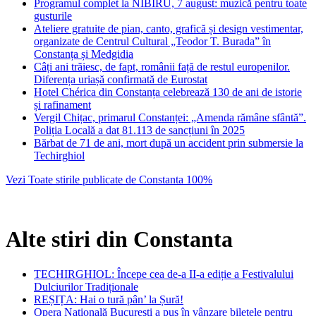
Programul complet la NIBIRU, 7 august: muzică pentru toate
gusturile
Ateliere gratuite de pian, canto, grafică și design vestimentar,
organizate de Centrul Cultural „Teodor T. Burada” în
Constanța și Medgidia
Câți ani trăiesc, de fapt, românii față de restul europenilor.
Diferența uriașă confirmată de Eurostat
Hotel Chérica din Constanța celebrează 130 de ani de istorie
și rafinament
Vergil Chițac, primarul Constanței: „Amenda rămâne sfântă”.
Poliția Locală a dat 81.113 de sancțiuni în 2025
Bărbat de 71 de ani, mort după un accident prin submersie la
Techirghiol
Vezi Toate stirile publicate de Constanta 100%
Alte stiri din Constanta
TECHIRGHIOL: Începe cea de-a II-a ediție a Festivalului
Dulciurilor Tradiționale
REȘIȚA: Hai o tură pân’ la Șură!
Opera Națională București a pus în vânzare biletele pentru