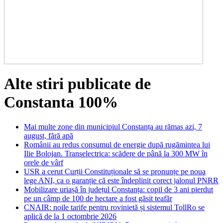
Alte stiri publicate de
Constanta 100%
Mai multe zone din municipiul Constanța au rămas azi, 7
august, fără apă
Românii au redus consumul de energie după rugămintea lui
Ilie Bolojan. Transelectrica: scădere de până la 300 MW în
orele de vârf
USR a cerut Curții Constituționale să se pronunțe pe noua
lege ANI, ca o garanție că este îndeplinit corect jalonul PNRR
Mobilizare uriașă în județul Constanța: copil de 3 ani pierdut
pe un câmp de 100 de hectare a fost găsit teafăr
CNAIR: noile tarife pentru rovinietă și sistemul TollRo se
aplică de la 1 octombrie 2026