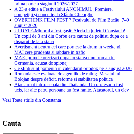
prima parte a stagiunii 2026-2027
A 23-a ediție a Festivalului ANONIMUL: Premiere,
competiții și concerte, la Sfântu Gheorghe
OVERTHINK FILM FEST ? Festivalul de Film Bacău, 7–9
august 2026
UPDATE-Minorul a fost gasit: Alerta in judetul Constanta!
Un copil de 3 ani din Corbu este cautat de politisti dupa ce a
disparut de la o stana
Avertisment pentru cei care pornesc la drum in weekend.
MAI cere prudenta si rabdare in trafic
MAE, primele precizari dupa arestarea unui roman in
Germania, acuzat de spionaj
Ce sfinti sunt pomeniti in calendarul ortodox pe 7 august 2026
Romania este evaluata de agentiile de rating. Mesajul lui
Bolojan despre deficit, reforme si stabilitatea politica
Atac armat intr-o scoala din Thailanda: Un profesor a fost
ucis, iar alte patru persoane au fost ranite. Atacatorul, un elev
Vezi Toate stirile din Constanta
Cauta