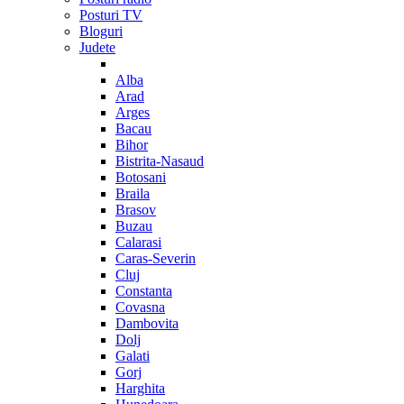
Posturi TV
Bloguri
Judete
Alba
Arad
Arges
Bacau
Bihor
Bistrita-Nasaud
Botosani
Braila
Brasov
Buzau
Calarasi
Caras-Severin
Cluj
Constanta
Covasna
Dambovita
Dolj
Galati
Gorj
Harghita