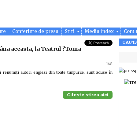
nte
Conferinte de presa
Stiri
Media index
Cont 
CAUT
âna aceasta, la Teatrul ?Toma
148
i renumiți autori englezi din toate timpurile, sunt aduse în
Citeste stirea aici