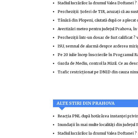
Stadiul lucrărilor la drumul Valea Doftanei ? 
Percheziţii: Șoferi de TIR, acuzați că au su
Tânără din Plopeni, căutată după ce a plecat 
Avertizări meteo pentru judeţul Prahova, în
Percheziţii într-un dosar de furt calificat ?
ISU, semnal de alarmă despre arderea mirişt
Pe 20 iulie încep înscrierile în Programul R
Garda de Mediu, control la Mizil. Ce au desc
Trafic restricţionat pe DN1D din cauza nins
ALTE STIRI DIN PRAHOVA
Reacţia PNL după hotărârea instanţei priv
Inundaţii în mai multe localităţi din judeţul
Stadiul lucrărilor la drumul Valea Doftanei ? 