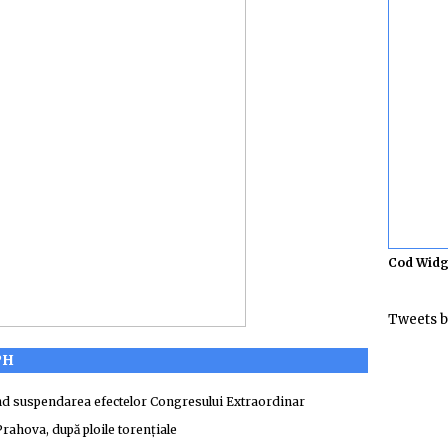
Cod Widg
Tweets b
PH
ind suspendarea efectelor Congresului Extraordinar
 Prahova, după ploile torenţiale