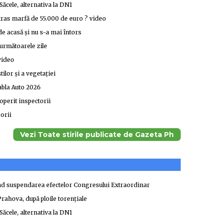
Săcele, alternativa la DN1
stras marfă de 55.000 de euro ? video
de acasă şi nu s-a mai întors
 următoarele zile
 video
ilor şi a vegetaţiei
abla Auto 2026
operit inspectorii
orii
Vezi Toate stirile publicate de Gazeta Ph
ind suspendarea efectelor Congresului Extraordinar
 Prahova, după ploile torenţiale
Săcele, alternativa la DN1