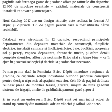
paginile sale întreaga gamă de produse aflate pe rafturile din depozite.
12.500 de produse esențiale – grădină, materiale de construcții,
instalații, renovare și amenajare.
Noul Catalog 2017 are un design atractiv, este realizat în format A4
atipic, și cuprinde 336 de pagini pentru care a fost utilizată hârtie
reciclabilă.
Catalogul este structurat în 12 capitole, respectând principalele
departamente din depozite: materiale de construcții, tâmplărie,
electrice, instalații sanitare și încălzire/răcire, baie, bucătării, acoperire
sol și pereți, vopsea, depozitare, feronerie, unelte, și oferă detalii
complete clienților, alături de secțiunile Brico sfat și Alege bine – ce îi
ajută în procesul selecției și deciziei a produselor necesare.
Pentru prima dată în România, Brico Dépôt introduce secțiunea de
grădină, ce cuprinde soluții inovatoare outdoor, produse concepute
pentru design-ul practic al spațiului exterior. Cele 30 de pagini dedicate
reunesc piese de mobilier terasă, grătare, mașini de tuns gazonul,
sisteme de irigații, unelte de grădinărit, panouri gard și porți.
Și în acest an endorserii Brico Dépôt sunt cei mai iubiți actori de
stand-up comedy din România: Adrian Văncică și Mihai Bobonete.