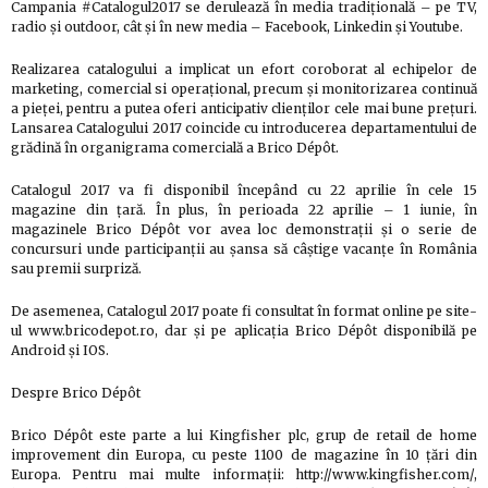
Campania #Catalogul2017 se derulează în media tradițională – pe TV,
radio și outdoor, cât și în new media – Facebook, Linkedin și Youtube.
Realizarea catalogului a implicat un efort coroborat al echipelor de
marketing, comercial si operațional, precum și monitorizarea continuă
a pieței, pentru a putea oferi anticipativ clienților cele mai bune prețuri.
Lansarea Catalogului 2017 coincide cu introducerea departamentului de
grădină în organigrama comercială a Brico Dépôt.
Catalogul 2017 va fi disponibil începând cu 22 aprilie în cele 15
magazine din țară. În plus, în perioada 22 aprilie – 1 iunie, în
magazinele Brico Dépôt vor avea loc demonstrații și o serie de
concursuri unde participanții au șansa să câștige vacanțe în România
sau premii surpriză.
De asemenea, Catalogul 2017 poate fi consultat în format online pe site-
ul www.bricodepot.ro, dar și pe aplicația Brico Dépôt disponibilă pe
Android și IOS.
Despre Brico Dépôt
Brico Dépôt este parte a lui Kingfisher plc, grup de retail de home
improvement din Europa, cu peste 1100 de magazine în 10 țări din
Europa. Pentru mai multe informaţii: http://www.kingfisher.com/,