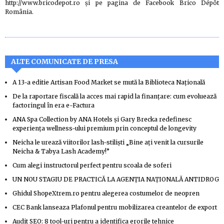
http://www.bricodepot.ro și pe pagina de Facebook Brico Dépôt
România.
ALTE COMUNICATE DE PRESA
A 13-a editie Artisan Food Market se mută la Biblioteca Națională
De la raportare fiscală la acces mai rapid la finanțare: cum evoluează
factoringul în era e-Factura
ANA Spa Collection by ANA Hotels și Gary Brecka redefinesc
experiența wellness-ului premium prin conceptul de longevity
Neicha le urează viitorilor lash-stiliști „Bine ați venit la cursurile
Neicha & Tabya Lash Academy!”
Cum alegi instructorul perfect pentru scoala de soferi
UN NOU STAGIU DE PRACTICĂ LA AGENŢIA NAŢIONALĂ ANTIDROG
Ghidul ShopeXtrem.ro pentru alegerea costumelor de neopren
CEC Bank lanseaza Plafonul pentru mobilizarea creantelor de export
Audit SEO: 8 tool-uri pentru a identifica erorile tehnice