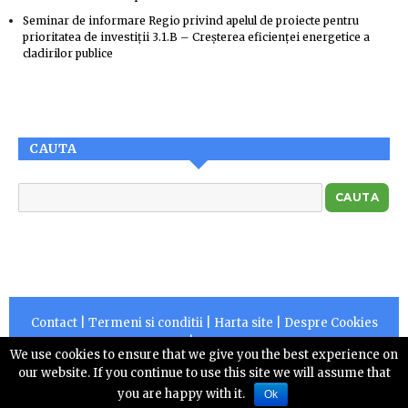
Seminar de informare Regio privind apelul de proiecte pentru
prioritatea de investiţii 3.1.B – Creşterea eficienţei energetice a
cladirilor publice
CAUTA
Contact
|
Termeni si conditii
|
Harta site
|
Despre Cookies
|
RSS
We use cookies to ensure that we give you the best experience on
Copyright © 2026 |
Centruldepresa.ro este operator de
our website. If you continue to use this site we will assume that
date cu caracter personal numarul 10828
you are happy with it.
Ok