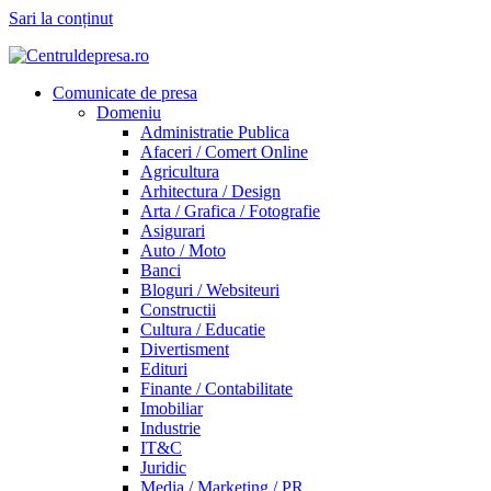
Sari la conținut
Comunicate de presa
Domeniu
Administratie Publica
Afaceri / Comert Online
Agricultura
Arhitectura / Design
Arta / Grafica / Fotografie
Asigurari
Auto / Moto
Banci
Bloguri / Websiteuri
Constructii
Cultura / Educatie
Divertisment
Edituri
Finante / Contabilitate
Imobiliar
Industrie
IT&C
Juridic
Media / Marketing / PR