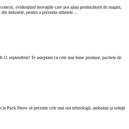
e conexe, evidenţiind inovaţiile care pot ajuta producătorii de maşini,
din industrie, pentru a prezenta ultimele…
u 8-11 septembrie! Te asteptam cu cele mai bune produse, pachete de
 la Pack Show să prezinte cele mai noi tehnologii, ambalaje şi soluţii