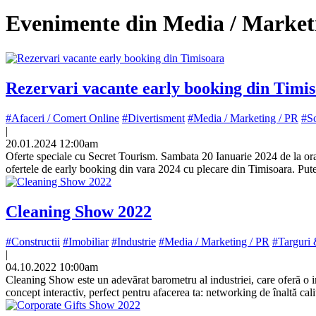
Evenimente din Media / Market
Rezervari vacante early booking din Timi
#Afaceri / Comert Online
#Divertisment
#Media / Marketing / PR
#So
|
20.01.2024 12:00am
Oferte speciale cu Secret Tourism. Sambata 20 Ianuarie 2024 de la ora 
ofertele de early booking din vara 2024 cu plecare din Timisoara. Put
Cleaning Show 2022
#Constructii
#Imobiliar
#Industrie
#Media / Marketing / PR
#Targuri 
|
04.10.2022 10:00am
Cleaning Show este un adevărat barometru al industriei, care oferă o im
concept interactiv, perfect pentru afacerea ta: networking de înaltă c