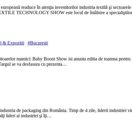
europeană readuce în atenţia investitorilor industria textilă şi sectoarel
rea. TEXTILE TECHNOLOGY SHOW este locul de întâlnire a specialiştilor 
i & Expozitii
#Bucuresti
i viitoarelor mamici: Baby Boom Show isi anunta editia de toamna pentr
e! Targul se va desfasura cu prezenta…
ustria de packaging din România. Timp de 4 zile, liderii industriei vin
i lideri ai industriei şi îţi…