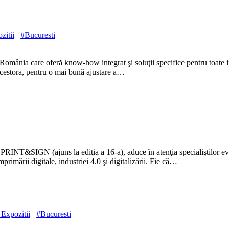
zitii
#Bucuresti
in România care oferă know-how integrat şi soluţii specifice pentru t
 acestora, pentru o mai bună ajustare a…
PRINT&SIGN (ajuns la ediţia a 16-a), aduce în atenţia specialiştilor evo
primării digitale, industriei 4.0 şi digitalizării. Fie că…
 Expozitii
#Bucuresti