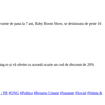
u varste de pana la 7 ani, Baby Boom Show, se desfasoara de peste 16
rtag.ro și vă oferim cu această ocazie un cod de discount de 20%
 / PR
#ONG
#Politica
#Resurse Umane
#Sanatate
#Social
#Stiinta &