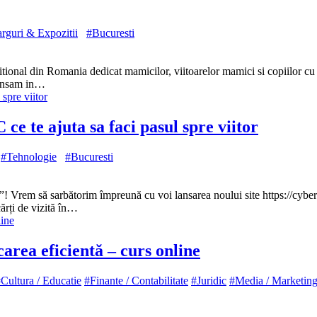
rguri & Expozitii
#Bucuresti
tional din Romania dedicat mamicilor, viitoarelor mamici si copiilor c
 lansam in…
e te ajuta sa faci pasul spre viitor
#Tehnologie
#Bucuresti
! Vrem să sarbătorim împreună cu voi lansarea noului site https://cybe
ărți de vizită în…
ea eficientă – curs online
Cultura / Educatie
#Finante / Contabilitate
#Juridic
#Media / Marketing