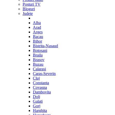
Posturi TV
Bloguri
Judete
Alba
Arad
Arges
Bacau
Bihor
Bistrita-Nasaud
Botosani
Braila
Brasov
Buzau
Calarasi
Caras-Severin
Cluj
Constanta
Covasna
Dambovita
Dolj
Galati
Gorj
Harghita