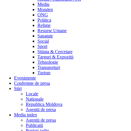
Mediu
Monden
ONG
Politica
Religie
Resurse Umane
Sanatate
Social
Sport
Stiinta & Cercetare
Targuri & Expozitii
Tehnologie
Transporturi
Turism
Evenimente
Conferinte de presa
Stiri
Locale
Nationale
Republica Moldova
Agentii de presa
Media index
Agentii de presa
Publicatii
Posturi radio