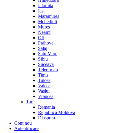
Hunedoara
Ialomita
Iasi
Maramures
Mehedinti
Mures
Neamt
Olt
Prahova
Salaj
Satu Mare
Sibiu
Suceava
Teleorman
Timis
Tulcea
Valcea
Vaslui
Vrancea
Tari
Romania
Republica Moldova
Diaspora
Cont nou
Autentificare