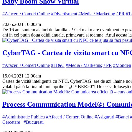
Baby Boom Show Virtual
#Afaceri / Comert Online
#Divertisment
#Media / Marketing / PR
#Ta
|
20.05.2021 10:00am
De 16 ani suntem alaturi de familia ta! Cel mai mare eveniment expozi
ani in cel putin doua editii anuale, primavara si toamna. Anul acesta
CyberTAG - Cartea de vizita smart cu NFC c
#Afaceri / Comert Online
#IT&C
#Media / Marketing / PR
#Monden
|
15.04.2021 12:00am
Cartea de vizită inteligentă cu NFC, CyberTAG, are de azi „haine noi”
valabil până la finalul lunii aprilie – „CYBER20”! De ce sa folosești c
Process Communication Model®: Comunicar
#Administratie Publica
#Afaceri / Comert Online
#Asigurari
#Banci
#
Cercetare
#Bucuresti
|