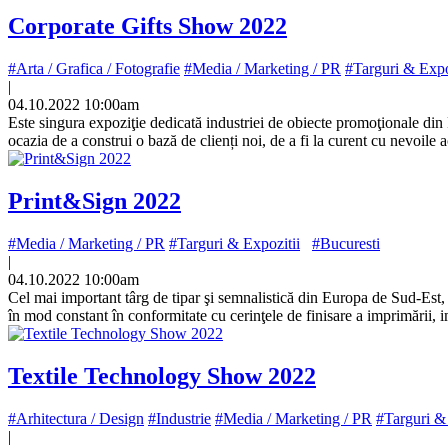
Corporate Gifts Show 2022
#Arta / Grafica / Fotografie
#Media / Marketing / PR
#Targuri & Expo
|
04.10.2022 10:00am
Este singura expoziţie dedicată industriei de obiecte promoţionale d
ocazia de a construi o bază de clienți noi, de a fi la curent cu nevoile
Print&Sign 2022
#Media / Marketing / PR
#Targuri & Expozitii
#Bucuresti
|
04.10.2022 10:00am
Cel mai important târg de tipar şi semnalistică din Europa de Sud-Est, 
în mod constant în conformitate cu cerinţele de finisare a imprimării, im
Textile Technology Show 2022
#Arhitectura / Design
#Industrie
#Media / Marketing / PR
#Targuri &
|