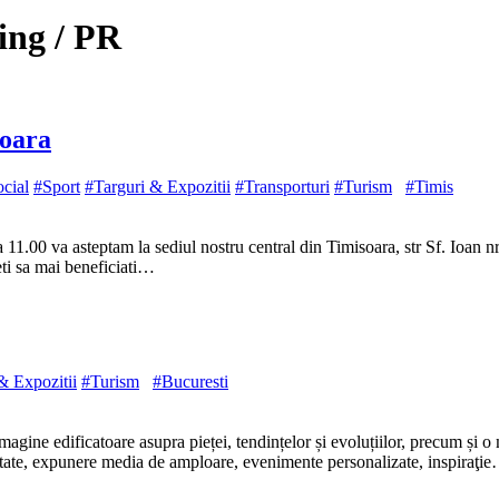
ing / PR
soara
cial
#Sport
#Targuri & Expozitii
#Transporturi
#Turism
#Timis
11.00 va asteptam la sediul nostru central din Timisoara, str Sf. Ioan 
eti sa mai beneficiati…
& Expozitii
#Turism
#Bucuresti
agine edificatoare asupra pieței, tendințelor și evoluțiilor, precum și o
alitate, expunere media de amploare, evenimente personalizate, inspiraţi