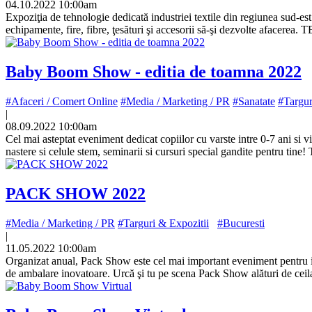
04.10.2022 10:00am
Expoziţia de tehnologie dedicată industriei textile din regiunea sud-est 
echipamente, fire, fibre, ţesături şi accesorii să-şi dezvolte aface
Baby Boom Show - editia de toamna 2022
#Afaceri / Comert Online
#Media / Marketing / PR
#Sanatate
#Targur
|
08.09.2022 10:00am
Cel mai asteptat eveniment dedicat copiilor cu varste intre 0-7 ani s
nastere si celule stem, seminarii si cursuri special gandite pentru tin
PACK SHOW 2022
#Media / Marketing / PR
#Targuri & Expozitii
#Bucuresti
|
11.05.2022 10:00am
Organizat anual, Pack Show este cel mai important eveniment pentru ind
de ambalare inovatoare. Urcă şi tu pe scena Pack Show alături de ceilalţ