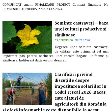
COMUNICAT anunț FINALIZARE PROIECT Contract finantare Nr.
CFMSES011011370100552 din 23-12-2024
Semințe castraveți – baza
unei culturi productive și
sănătoase
#Agricultura
#Prahova
Alegerea unor semințe castraveți
de calitate este primul și cel mai
important pas pentru obținerea unei recolte bogate, uniforme și
sănătoase. Indiferent dacă vorbim despre…
Clarificări privind
discuțiile despre
impozitarea solariilor în
Codul Fiscal 2026. Bacas
este alături de
agricultorii din România
și oferă informațiile certe disponibile la acest