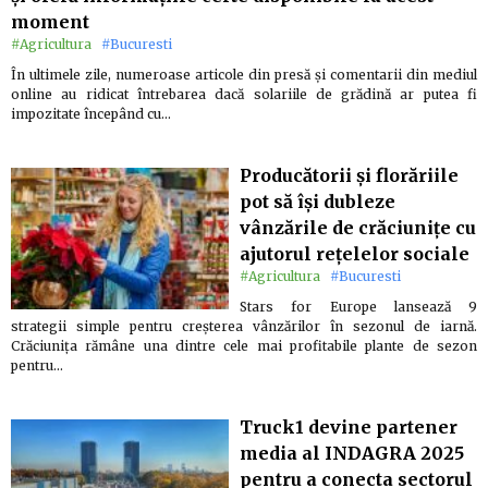
moment
#Agricultura
#Bucuresti
În ultimele zile, numeroase articole din presă și comentarii din mediul
online au ridicat întrebarea dacă solariile de grădină ar putea fi
impozitate începând cu…
Producătorii și florăriile
pot să își dubleze
vânzările de crăciunițe cu
ajutorul rețelelor sociale
#Agricultura
#Bucuresti
Stars for Europe lansează 9
strategii simple pentru creșterea vânzărilor în sezonul de iarnă.
Crăciunița rămâne una dintre cele mai profitabile plante de sezon
pentru…
Truck1 devine partener
media al INDAGRA 2025
pentru a conecta sectorul