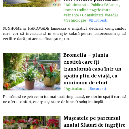
#Administratie Publica
#Afaceri /
Comert Online
#Agricultura
#Finante / Contabilitate
#Mediu
#Tehnologie
#Bucuresti
SUNHOME și HARDMADE lansează o inițiativă dedicată companiilor
care vor să investească în energie solară pentru autoconsum și să
verifice dacă pot accesa finanțare prin…
Bromelia – planta
exotică care îți
transformă casa într-un
spațiu plin de viață, cu
minimum de efort
#Agricultura
#Bucuresti
Pe măsură ce petrecem tot mai mult timp acasă, ne dorim spații care să
ne ofere confort, energie și stare de bine. O soluție simplă,…
Mușcatele pe parcursul
anului Sfaturi de îngrijire