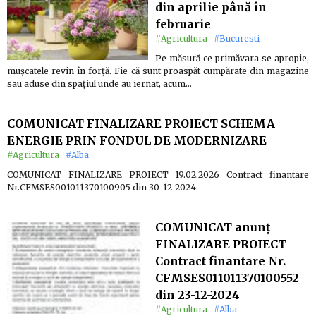
din aprilie până în
februarie
#Agricultura
#Bucuresti
Pe măsură ce primăvara se apropie,
mușcatele revin în forță. Fie că sunt proaspăt cumpărate din magazine
sau aduse din spațiul unde au iernat, acum…
COMUNICAT FINALIZARE PROIECT SCHEMA
ENERGIE PRIN FONDUL DE MODERNIZARE
#Agricultura
#Alba
COMUNICAT FINALIZARE PROIECT 19.02.2026 Contract finantare
Nr.CFMSES001011370100905 din 30-12-2024
COMUNICAT anunț
FINALIZARE PROIECT
Contract finantare Nr.
CFMSES011011370100552
din 23-12-2024
#Agricultura
#Alba