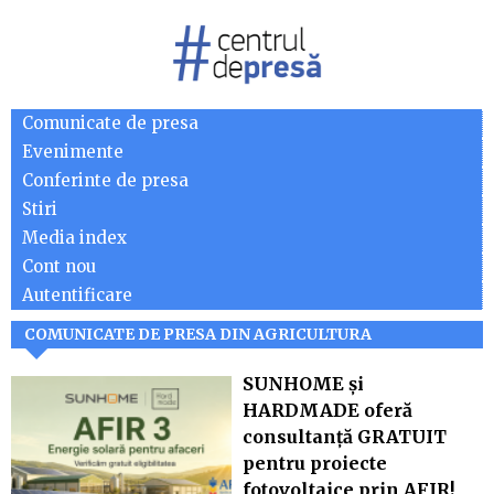
Comunicate de presa
Evenimente
Conferinte de presa
Stiri
Media index
Cont nou
Autentificare
COMUNICATE DE PRESA DIN AGRICULTURA
SUNHOME și
HARDMADE oferă
consultanță GRATUIT
pentru proiecte
fotovoltaice prin AFIR!