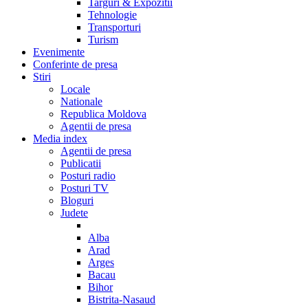
Targuri & Expozitii
Tehnologie
Transporturi
Turism
Evenimente
Conferinte de presa
Stiri
Locale
Nationale
Republica Moldova
Agentii de presa
Media index
Agentii de presa
Publicatii
Posturi radio
Posturi TV
Bloguri
Judete
Alba
Arad
Arges
Bacau
Bihor
Bistrita-Nasaud