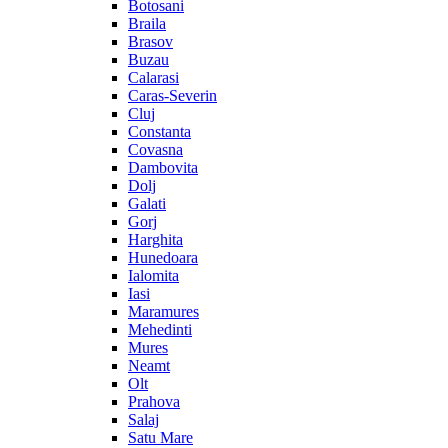
Botosani
Braila
Brasov
Buzau
Calarasi
Caras-Severin
Cluj
Constanta
Covasna
Dambovita
Dolj
Galati
Gorj
Harghita
Hunedoara
Ialomita
Iasi
Maramures
Mehedinti
Mures
Neamt
Olt
Prahova
Salaj
Satu Mare