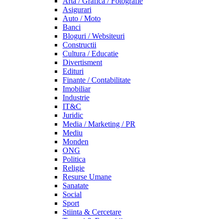
Arta / Grafica / Fotografie
Asigurari
Auto / Moto
Banci
Bloguri / Websiteuri
Constructii
Cultura / Educatie
Divertisment
Edituri
Finante / Contabilitate
Imobiliar
Industrie
IT&C
Juridic
Media / Marketing / PR
Mediu
Monden
ONG
Politica
Religie
Resurse Umane
Sanatate
Social
Sport
Stiinta & Cercetare