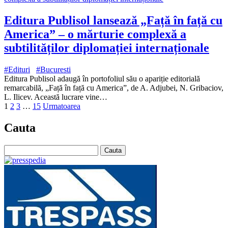
Editura Publisol lansează „Față în față cu
America” – o mărturie complexă a
subtilităților diplomației internaționale
#Edituri
#Bucuresti
Editura Publisol adaugă în portofoliul său o apariție editorială
remarcabilă, „Față în față cu America”, de A. Adjubei, N. Gribaciov,
L. Ilicev. Această lucrare vine…
1
2
3
…
15
Urmatoarea
Cauta