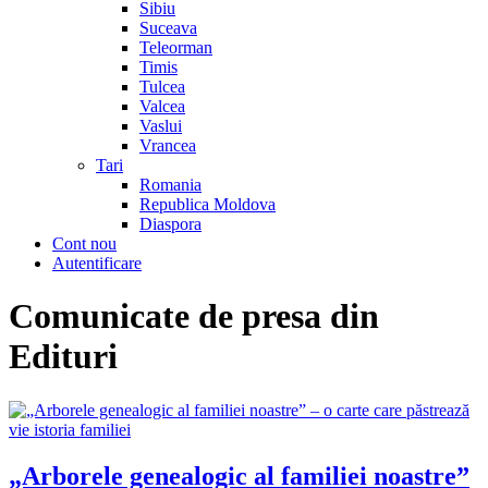
Sibiu
Suceava
Teleorman
Timis
Tulcea
Valcea
Vaslui
Vrancea
Tari
Romania
Republica Moldova
Diaspora
Cont nou
Autentificare
Comunicate de presa din
Edituri
„Arborele genealogic al familiei noastre”