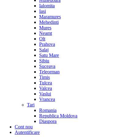
Hunedoara
Ialomita
Iasi
Maramures
Mehedinti
Mures
Neamt
Olt
Prahova
Salaj
Satu Mare
Sibiu
Suceava
Teleorman
Timis
Tulcea
Valcea
Vaslui
Vrancea
Tari
Romania
Republica Moldova
Diaspora
Cont nou
Autentificare