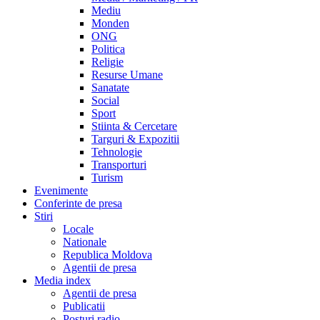
Mediu
Monden
ONG
Politica
Religie
Resurse Umane
Sanatate
Social
Sport
Stiinta & Cercetare
Targuri & Expozitii
Tehnologie
Transporturi
Turism
Evenimente
Conferinte de presa
Stiri
Locale
Nationale
Republica Moldova
Agentii de presa
Media index
Agentii de presa
Publicatii
Posturi radio