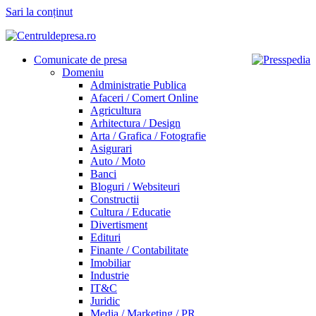
Sari la conținut
Comunicate de presa
Domeniu
Administratie Publica
Afaceri / Comert Online
Agricultura
Arhitectura / Design
Arta / Grafica / Fotografie
Asigurari
Auto / Moto
Banci
Bloguri / Websiteuri
Constructii
Cultura / Educatie
Divertisment
Edituri
Finante / Contabilitate
Imobiliar
Industrie
IT&C
Juridic
Media / Marketing / PR