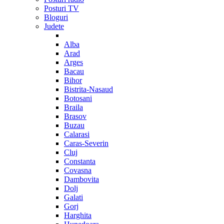
Posturi TV
Bloguri
Judete
Alba
Arad
Arges
Bacau
Bihor
Bistrita-Nasaud
Botosani
Braila
Brasov
Buzau
Calarasi
Caras-Severin
Cluj
Constanta
Covasna
Dambovita
Dolj
Galati
Gorj
Harghita