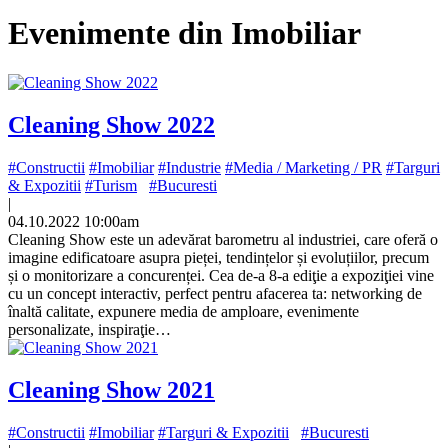
Evenimente din Imobiliar
Cleaning Show 2022
#Constructii
#Imobiliar
#Industrie
#Media / Marketing / PR
#Targuri
& Expozitii
#Turism
#Bucuresti
|
04.10.2022 10:00am
Cleaning Show este un adevărat barometru al industriei, care oferă o
imagine edificatoare asupra pieței, tendințelor și evoluțiilor, precum
și o monitorizare a concurenței. Cea de-a 8-a ediţie a expoziţiei vine
cu un concept interactiv, perfect pentru afacerea ta: networking de
înaltă calitate, expunere media de amploare, evenimente
personalizate, inspiraţie…
Cleaning Show 2021
#Constructii
#Imobiliar
#Targuri & Expozitii
#Bucuresti