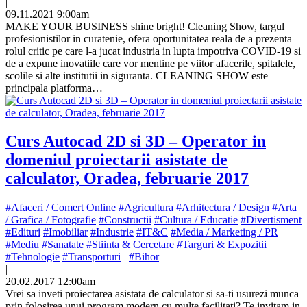
|
09.11.2021 9:00am
MAKE YOUR BUSINESS shine bright! Cleaning Show, targul
profesionistilor in curatenie, ofera oportunitatea reala de a prezenta
rolul critic pe care l-a jucat industria in lupta impotriva COVID-19 si
de a expune inovatiile care vor mentine pe viitor afacerile, spitalele,
scolile si alte institutii in siguranta. CLEANING SHOW este
principala platforma…
Curs Autocad 2D si 3D – Operator in
domeniul proiectarii asistate de
calculator, Oradea, februarie 2017
#Afaceri / Comert Online
#Agricultura
#Arhitectura / Design
#Arta
/ Grafica / Fotografie
#Constructii
#Cultura / Educatie
#Divertisment
#Edituri
#Imobiliar
#Industrie
#IT&C
#Media / Marketing / PR
#Mediu
#Sanatate
#Stiinta & Cercetare
#Targuri & Expozitii
#Tehnologie
#Transporturi
#Bihor
|
20.02.2017 12:00am
Vrei sa inveti proiectarea asistata de calculator si sa-ti usurezi munca
prin folosirea unui program modern cu multe facilitati? Te invitam in