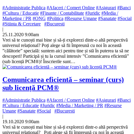
#Administratie Publica
#Afaceri / Comert Online
#Asigurari
#Banci
#Cultura / Educatie
#Finante / Contabilitate
#Juridic
#Media /
Marketing / PR
#ONG
#Politica
#Resurse Umane
#Sanatate
#Social
#Stiinta & Cercetare
#Bucuresti
|
25.11.2020 9:00am
Vrei să te cunoști mai bine și să-ți explorezi dintr-o altă perspectivă
universul relațional? Poți alege să fii împreună cu noi în această
”călătorie” specială: suntem aici pentru tine și stă în puterea ta să ne
descoperi! Participă și tu la cursul intensiv ”Comunicarea eficientă”
(sub licență PCM®)! Înscrierile sunt…
Comunicarea eficientă – seminar (curs)
sub licență PCM®
#Administratie Publica
#Afaceri / Comert Online
#Asigurari
#Banci
#Cultura / Educatie
#Juridic
#Media / Marketing / PR
#Resurse
Umane
#Sanatate
#Social
#Bucuresti
|
19.10.2020 9:00am
Vrei să te cunoști mai bine și să-ți explorezi dintr-o altă perspectivă
universul relațional? Poți alege să fii împreună cu noi în această