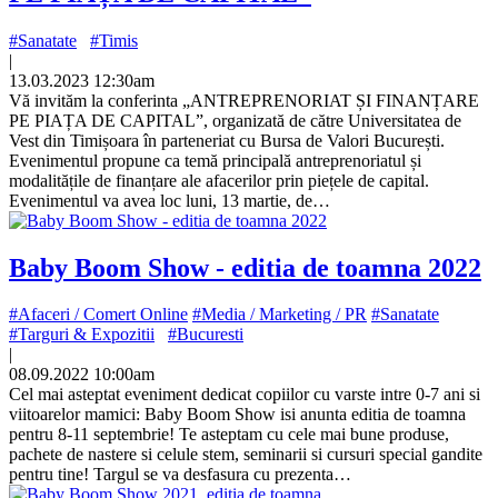
#Sanatate
#Timis
|
13.03.2023 12:30am
Vă invităm la conferinta „ANTREPRENORIAT ȘI FINANȚARE
PE PIAȚA DE CAPITAL”, organizată de către Universitatea de
Vest din Timișoara în parteneriat cu Bursa de Valori București.
Evenimentul propune ca temă principală antreprenoriatul și
modalitățile de finanțare ale afacerilor prin piețele de capital.
Evenimentul va avea loc luni, 13 martie, de…
Baby Boom Show - editia de toamna 2022
#Afaceri / Comert Online
#Media / Marketing / PR
#Sanatate
#Targuri & Expozitii
#Bucuresti
|
08.09.2022 10:00am
Cel mai asteptat eveniment dedicat copiilor cu varste intre 0-7 ani si
viitoarelor mamici: Baby Boom Show isi anunta editia de toamna
pentru 8-11 septembrie! Te asteptam cu cele mai bune produse,
pachete de nastere si celule stem, seminarii si cursuri special gandite
pentru tine! Targul se va desfasura cu prezenta…