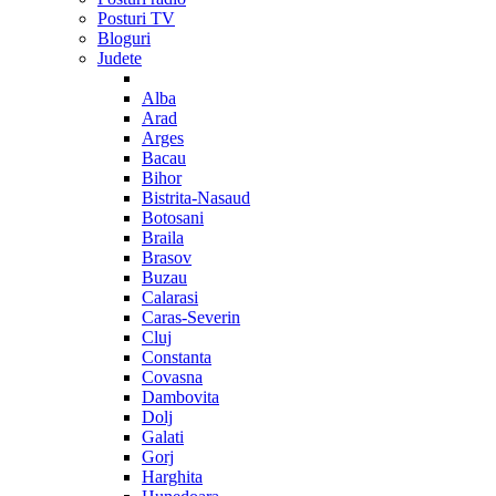
Posturi TV
Bloguri
Judete
Alba
Arad
Arges
Bacau
Bihor
Bistrita-Nasaud
Botosani
Braila
Brasov
Buzau
Calarasi
Caras-Severin
Cluj
Constanta
Covasna
Dambovita
Dolj
Galati
Gorj
Harghita