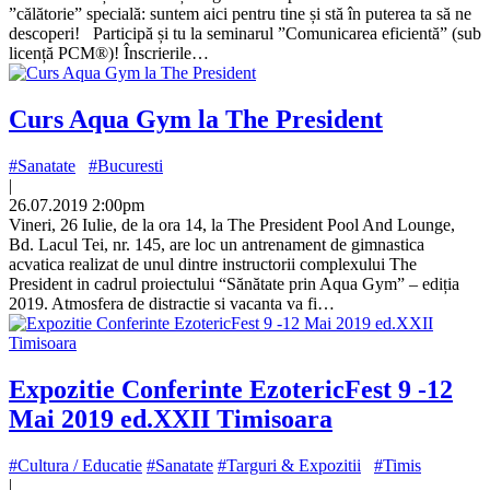
”călătorie” specială: suntem aici pentru tine și stă în puterea ta să ne
descoperi! Participă și tu la seminarul ”Comunicarea eficientă” (sub
licență PCM®)! Înscrierile…
Curs Aqua Gym la The President
#Sanatate
#Bucuresti
|
26.07.2019 2:00pm
Vineri, 26 Iulie, de la ora 14, la The President Pool And Lounge,
Bd. Lacul Tei, nr. 145, are loc un antrenament de gimnastica
acvatica realizat de unul dintre instructorii complexului The
President in cadrul proiectului “Sănătate prin Aqua Gym” – ediția
2019. Atmosfera de distractie si vacanta va fi…
Expozitie Conferinte EzotericFest 9 -12
Mai 2019 ed.XXII Timisoara
#Cultura / Educatie
#Sanatate
#Targuri & Expozitii
#Timis
|