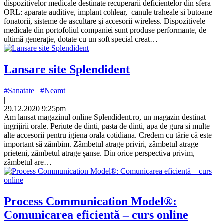
dispozitivelor medicale destinate recuperarii deficientelor din sfera
ORL: aparate auditive, implant cohlear, canule traheale si butoane
fonatorii, sisteme de ascultare şi accesorii wireless. Dispozitivele
medicale din portofoliul companiei sunt produse performante, de
ultimă generație, dotate cu un soft special creat…
Lansare site Splendident
#Sanatate
#Neamt
|
29.12.2020 9:25pm
Am lansat magazinul online Splendident.ro, un magazin destinat
ingrijirii orale. Periute de dinti, pasta de dinti, apa de gura si multe
alte accesorii pentru igiena orala cotidiana. Credem cu tărie că este
important să zâmbim. Zâmbetul atrage priviri, zâmbetul atrage
prieteni, zâmbetul atrage șanse. Din orice perspectiva privim,
zâmbetul are…
Process Communication Model®:
Comunicarea eficientă – curs online