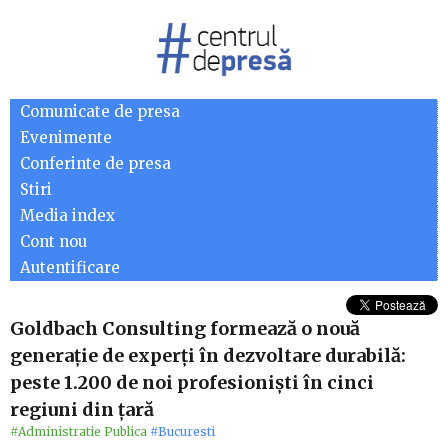
Comunicate de presa
Evenimente
Conferinte de presa
Stiri
Media index
Cont nou
Autentificare
Goldbach Consulting formează o nouă
generație de experți în dezvoltare durabilă:
peste 1.200 de noi profesioniști în cinci
regiuni din țară
#Administratie Publica
#Bucuresti