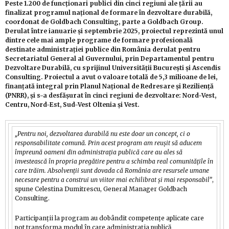
Peste 1.200 de funcționari publici din cinci regiuni ale țării au
finalizat programul național de formare în dezvoltare durabilă,
coordonat de Goldbach Consulting, parte a Goldbach Group.
Derulat între ianuarie și septembrie 2025, proiectul reprezintă unul
dintre cele mai ample programe de formare profesională
destinate administrației publice din România derulat pentru
Secretariatul General al Guvernului, prin Departamentul pentru
Dezvoltare Durabilă, cu sprijinul Universității București și Ascendis
Consulting. Proiectul a avut o valoare totală de 5,3 milioane de lei,
finanțată integral prin Planul Național de Redresare și Reziliență
(PNRR), și s-a desfășurat în cinci regiuni de dezvoltare: Nord-Vest,
Centru, Nord-Est, Sud-Vest Oltenia și Vest.
„Pentru noi, dezvoltarea durabilă nu este doar un concept, ci o
responsabilitate comună. Prin acest program am reușit să aducem
împreună oameni din administrația publică care au ales să
investească în propria pregătire pentru a schimba real comunitățile în
care trăim. Absolvenții sunt dovada că România are resursele umane
necesare pentru a construi un viitor mai echilibrat și mai responsabil”
,
spune Celestina Dumitrescu, General Manager Goldbach
Consulting.
Participanții la program au dobândit competențe aplicate care
pot transforma modul în care administrația publică