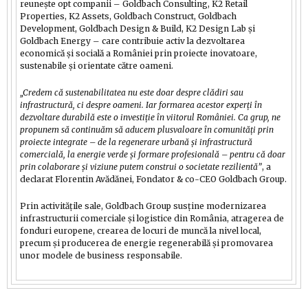
reunește opt companii – Goldbach Consulting, K2 Retail
Properties, K2 Assets, Goldbach Construct, Goldbach
Development, Goldbach Design & Build, K2 Design Lab și
Goldbach Energy – care contribuie activ la dezvoltarea
economică și socială a României prin proiecte inovatoare,
sustenabile și orientate către oameni.
„Credem că sustenabilitatea nu este doar despre clădiri sau
infrastructură, ci despre oameni. Iar formarea acestor experți în
dezvoltare durabilă este o investiție în viitorul României. Ca grup, ne
propunem să continuăm să aducem plusvaloare în comunități prin
proiecte integrate – de la regenerare urbană și infrastructură
comercială, la energie verde și formare profesională – pentru că doar
prin colaborare și viziune putem construi o societate rezilientă”
, a
declarat Florentin Avădănei, Fondator & co-CEO Goldbach Group.
Prin activitățile sale, Goldbach Group susține modernizarea
infrastructurii comerciale și logistice din România, atragerea de
fonduri europene, crearea de locuri de muncă la nivel local,
precum și producerea de energie regenerabilă și promovarea
unor modele de business responsabile.