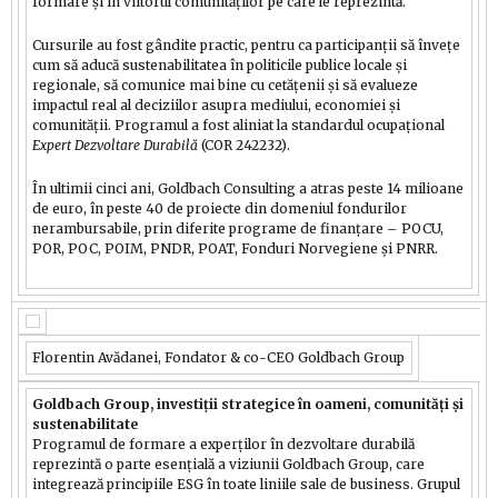
formare și în viitorul comunităților pe care le reprezintă.
Cursurile au fost gândite practic, pentru ca participanții să învețe
cum să aducă sustenabilitatea în politicile publice locale și
regionale, să comunice mai bine cu cetățenii și să evalueze
impactul real al deciziilor asupra mediului, economiei și
comunității. Programul a fost aliniat la standardul ocupațional
Expert Dezvoltare Durabilă
(COR 242232).
În ultimii cinci ani, Goldbach Consulting a atras peste 14 milioane
de euro, în peste 40 de proiecte din domeniul fondurilor
nerambursabile, prin diferite programe de finanțare – POCU,
POR, POC, POIM, PNDR, POAT, Fonduri Norvegiene și PNRR.
Florentin Avădanei, Fondator & co-CEO Goldbach Group
Goldbach Group, investiții strategice în oameni, comunități și
sustenabilitate
Programul de formare a experților în dezvoltare durabilă
reprezintă o parte esențială a viziunii Goldbach Group, care
integrează principiile ESG în toate liniile sale de business. Grupul