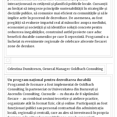
interacționează cu cetățenii și planifică politicile locale. Cursanții
au învățat să integreze principiile sustenabilității în strategiile și
deciziile publice, să comunice mai eficient cu comunitățile și să le
implice activ în procesul de dezvoltare. De asemenea, au fost
pregătiți să evalueze impactul real al măsurilor asupra mediului,
economiei și societății și să identifice soluții concrete pentru
reducerea inegalităților, construind astfel proiecte care aduc
beneficii durabile oamenilor pe care îi reprezintă. Programul s-a
încheiat cu evenimente regionale de celebrare aferente fiecarei
zone de derulare.
Celestina Dumitrescu, General Manager Goldbach Consulting
Un program național pentru dezvoltarea durabilă
Programul de formare a fost implementat de Goldbach
Consulting în parteneriat cu Universitatea din București și
Ascendis Consulting. Cursurile – cu durata de 8 săptămâni
fiecare – au combinat sesiuni teoretice și ateliere practice,
organizate atât în format fizic, cât și online. Participanții au fost
funcționari publici sau personal contractual din administrația
locală, regională și centrală, care au ales să investească în propria