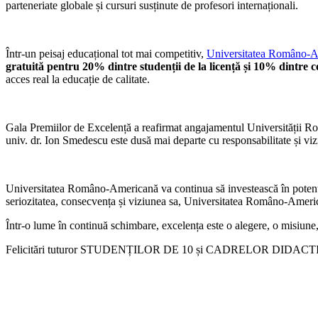
parteneriate globale și cursuri susținute de profesori internaționali.
Într-un peisaj educațional tot mai competitiv,
Universitatea Româno-
gratuită pentru 20% dintre studenții de la licență și 10% dintre c
acces real la educație de calitate.
Gala Premiilor de Excelență a reafirmat angajamentul Universității Ro
univ. dr. Ion Smedescu este dusă mai departe cu responsabilitate și viz
Universitatea Româno-Americană va continua să investească în potențialul
seriozitatea, consecvența și viziunea sa, Universitatea Româno-America
Într-o lume în continuă schimbare, excelența este o alegere, o misiune
Felicitări tuturor STUDENȚILOR DE 10 și CADRELOR DIDACTICE pent