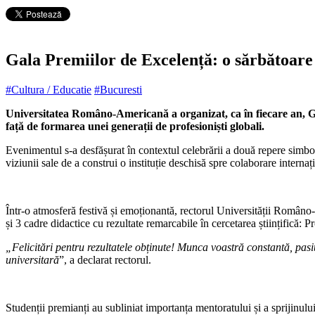
Gala Premiilor de Excelență: o sărbătoare a
#Cultura / Educatie
#Bucuresti
Universitatea Româno-Americană a organizat, ca în fiecare an, G
față de formarea unei generații de profesioniști globali.
Evenimentul s-a desfășurat în contextul celebrării a două repere simbo
viziunii sale de a construi o instituție deschisă spre colaborare intern
Într-o atmosferă festivă și emoționantă, rectorul Universității Româno
și 3 cadre didactice cu rezultate remarcabile în cercetarea științifică: 
„Felicitări pentru rezultatele obținute! Munca voastră constantă, pas
universitară
”, a declarat rectorul.
Studenții premianți au subliniat importanța mentoratului și a sprijinulu