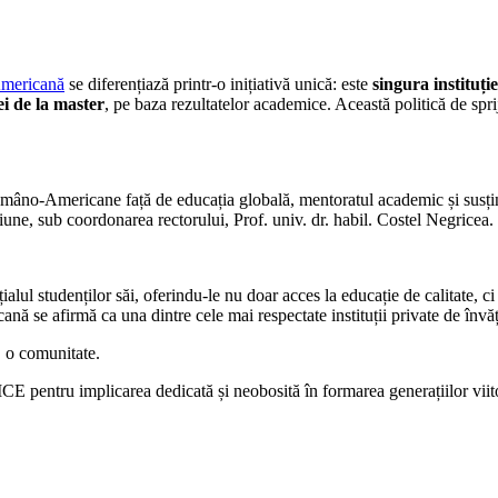
Americană
se diferențiază printr-o inițiativă unică: este
singura instituț
ei de la master
, pe baza rezultatelor academice. Această politică de sprij
mâno-Americane față de educația globală, mentoratul academic și susțin
iune, sub coordonarea rectorului, Prof. univ. dr. habil. Costel Negricea.
 studenților săi, oferindu-le nu doar acces la educație de calitate, ci ș
nă se afirmă ca una dintre cele mai respectate instituții private de în
, o comunitate.
ru implicarea dedicată și neobosită în formarea generațiilor viit