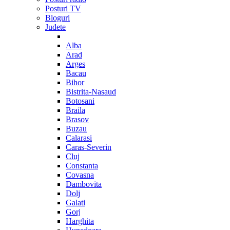
Posturi TV
Bloguri
Judete
Alba
Arad
Arges
Bacau
Bihor
Bistrita-Nasaud
Botosani
Braila
Brasov
Buzau
Calarasi
Caras-Severin
Cluj
Constanta
Covasna
Dambovita
Dolj
Galati
Gorj
Harghita