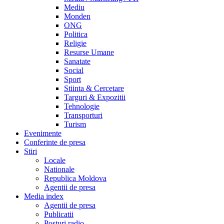
Mediu
Monden
ONG
Politica
Religie
Resurse Umane
Sanatate
Social
Sport
Stiinta & Cercetare
Targuri & Expozitii
Tehnologie
Transporturi
Turism
Evenimente
Conferinte de presa
Stiri
Locale
Nationale
Republica Moldova
Agentii de presa
Media index
Agentii de presa
Publicatii
Posturi radio