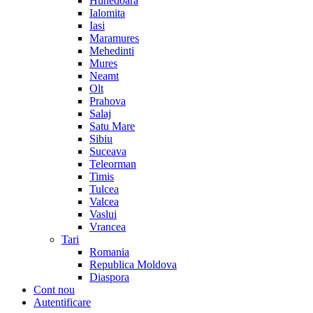
Hunedoara
Ialomita
Iasi
Maramures
Mehedinti
Mures
Neamt
Olt
Prahova
Salaj
Satu Mare
Sibiu
Suceava
Teleorman
Timis
Tulcea
Valcea
Vaslui
Vrancea
Tari
Romania
Republica Moldova
Diaspora
Cont nou
Autentificare