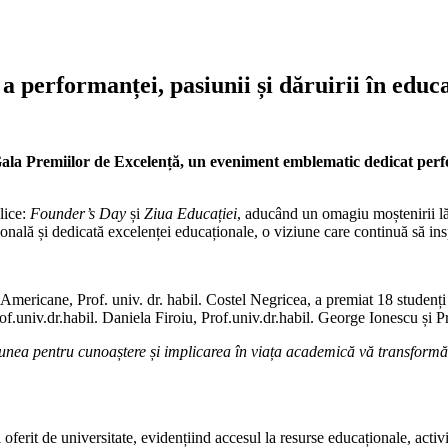
 performanței, pasiunii și dăruirii în educa
ala Premiilor de Excelență, un eveniment emblematic dedicat perf
lice:
Founder’s Day
și
Ziua Educației
, aducând un omagiu moștenirii lăs
ațională și dedicată excelenței educaționale, o viziune care continuă să i
-Americane, Prof. univ. dr. habil. Costel Negricea, a premiat 18 studenț
Prof.univ.dr.habil. Daniela Firoiu, Prof.univ.dr.habil. George Ionescu și P
iunea pentru cunoaștere și implicarea în viața academică vă transformă 
i oferit de universitate, evidențiind accesul la resurse educaționale, act