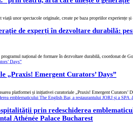
at viață unor spectacole originale, create pe baza propriilor experiențe ș
ie de experți în dezvoltare durabilă: peste
lizat programul național de formare în dezvoltare durabilă, coordonat de
iale „Praxis! Emergent Curators’ Days”
area platformei și inițiativei curatoriale „Praxis! Emergent Curators’ 
ospitalității prin redeschiderea emblematicu
ental Athénée Palace Bucharest