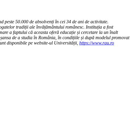
d peste 50.000 de absolvenți în cei 34 de ani de activitate
.
atelor tradiții ale învățământului românesc. Instituția a fost
are a faptului că aceasta oferă educație și cercetare la un înalt
 au șansa de a studia în România, în condițiile și după modelul promovat
sunt disponibile pe website-ul Universității,
https://www.rau.ro