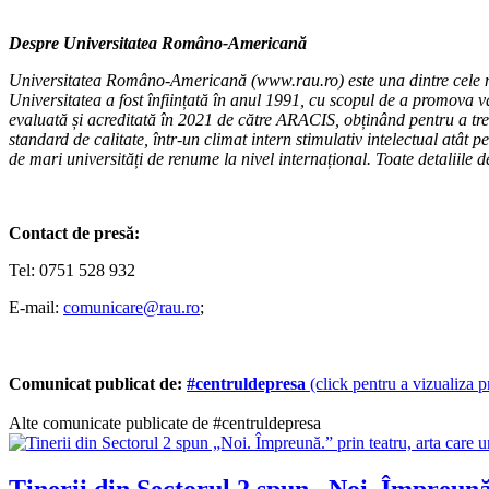
Despre Universitatea Româno-Americană
Universitatea Româno-Americană (www.rau.ro) este
una dintre cele 
Universitatea a fost înființată în anul 1991, cu scopul de a promova v
evaluată și acreditată în 2021 de către ARACIS, obținând pentru a trei
standard de calitate, într-un climat intern stimulativ intelectual atât
de mari universități de renume la nivel internațional. Toate detaliile d
Contact de presă:
Tel: 0751 528 932
E-mail:
comunicare@rau.ro
;
Comunicat publicat de:
#centruldepresa
(click pentru a vizualiza pr
Alte comunicate publicate de #centruldepresa
Tinerii din Sectorul 2 spun „Noi. Împreună.