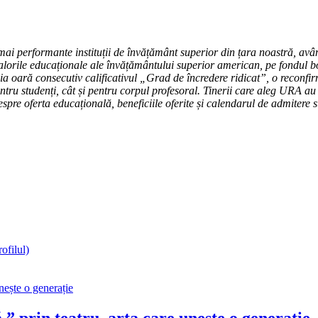
mai performante instituții de învățământ superior din țara noastră, avân
alorile educaționale ale învățământului superior american, pe fondul bog
a oară consecutiv calificativul „Grad de încredere ridicat”, o reconfirm
 pentru studenți, cât și pentru corpul profesoral. Tinerii care aleg URA
espre oferta educațională, beneficiile oferite și calendarul de admitere 
ofilul)
” prin teatru, arta care unește o generație