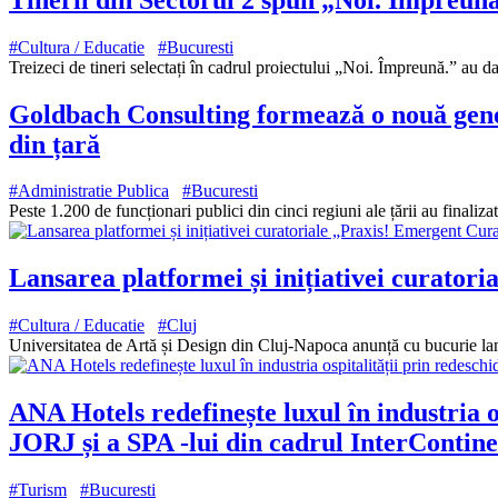
#Cultura / Educatie
#Bucuresti
Treizeci de tineri selectați în cadrul proiectului „Noi. Împreună.” au d
Goldbach Consulting formează o nouă generaț
din țară
#Administratie Publica
#Bucuresti
Peste 1.200 de funcționari publici din cinci regiuni ale țării au fina
Lansarea platformei și inițiativei curator
#Cultura / Educatie
#Cluj
Universitatea de Artă și Design din Cluj-Napoca anunță cu bucurie lans
ANA Hotels redefinește luxul în industria 
JORJ și a SPA -lui din cadrul InterContin
#Turism
#Bucuresti