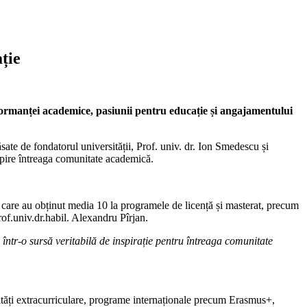
ție
ormanței academice, pasiunii pentru educație și angajamentului
ate de fondatorul universității, Prof. univ. dr. Ion Smedescu și
nspire întreaga comunitate academică.
i care au obținut media 10 la programele de licență și masterat, precum
rof.univ.dr.habil. Alexandru Pîrjan.
într-o sursă veritabilă de inspirație pentru întreaga comunitate
ivități extracurriculare, programe internaționale precum Erasmus+,