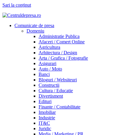
Sari la conținut
Comunicate de presa
Domeniu
Administratie Publica
Afaceri / Comert Online
Agricultura
Arhitectura / Design
Arta / Grafica / Fotografie
Asigurari
Auto / Moto
Banci
Bloguri / Websiteuri
Constructii
Cultura / Educatie
Divertisment
Edituri
Finante / Contabilitate
Imobiliar
Industrie
IT&C
Juridic
Media / Marketing / PR