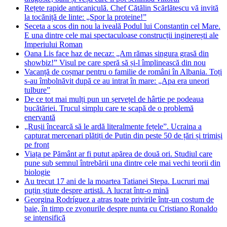
Rețete rapide anticaniculă. Chef Cătălin Scărlătescu vă invită
la tocăniță de linte: „Spor la proteine!”
Seceta a scos din nou la iveală Podul lui Constantin cel Mare.
E una dintre cele mai spectaculoase construcții inginerești ale
Imperiului Roman
Oana Lis face haz de necaz: „Am rămas singura grasă din
showbiz!” Visul pe care speră să și-l împlinească din nou
Vacanță de coșmar pentru o familie de români în Albania. Toți
s-au îmbolnăvit după ce au intrat în mare: „Apa era uneori
tulbure”
De ce tot mai mulți pun un șervețel de hârtie pe podeaua
bucătăriei. Trucul simplu care te scapă de o problemă
enervantă
„Rușii încearcă să le ardă literalmente fețele”. Ucraina a
capturat mercenari plătiți de Putin din peste 50 de țări și trimiși
pe front
Viața pe Pământ ar fi putut apărea de două ori. Studiul care
pune sub semnul întrebării una dintre cele mai vechi teorii din
biologie
Au trecut 17 ani de la moartea Tatianei Stepa. Lucruri mai
puțin știute despre artistă. A lucrat într-o mină
Georgina Rodríguez a atras toate privirile într-un costum de
baie, în timp ce zvonurile despre nunta cu Cristiano Ronaldo
se intensifică