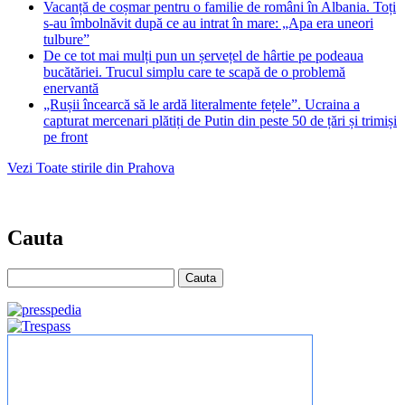
Vacanță de coșmar pentru o familie de români în Albania. Toți
s-au îmbolnăvit după ce au intrat în mare: „Apa era uneori
tulbure”
De ce tot mai mulți pun un șervețel de hârtie pe podeaua
bucătăriei. Trucul simplu care te scapă de o problemă
enervantă
„Rușii încearcă să le ardă literalmente fețele”. Ucraina a
capturat mercenari plătiți de Putin din peste 50 de țări și trimiși
pe front
Vezi Toate stirile din Prahova
Cauta