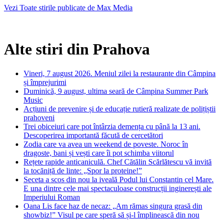
Vezi Toate stirile publicate de Max Media
Alte stiri din Prahova
Vineri, 7 august 2026. Meniul zilei la restaurante din Câmpina
și împrejurimi
Duminică, 9 august, ultima seară de Câmpina Summer Park
Music
Acțiuni de prevenire și de educație rutieră realizate de polițiștii
prahoveni
Trei obiceiuri care pot întârzia demența cu până la 13 ani.
Descoperirea importantă făcută de cercetători
Zodia care va avea un weekend de poveste. Noroc în
dragoste, bani și vești care îi pot schimba viitorul
Rețete rapide anticaniculă. Chef Cătălin Scărlătescu vă invită
la tocăniță de linte: „Spor la proteine!”
Seceta a scos din nou la iveală Podul lui Constantin cel Mare.
E una dintre cele mai spectaculoase construcții inginerești ale
Imperiului Roman
Oana Lis face haz de necaz: „Am rămas singura grasă din
showbiz!” Visul pe care speră să și-l împlinească din nou