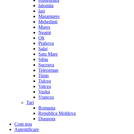
Hunedoara
Ialomita
Iasi
Maramures
Mehedinti
Mures
Neamt
Olt
Prahova
Salaj
Satu Mare
Sibiu
Suceava
Teleorman
Timis
Tulcea
Valcea
Vaslui
Vrancea
Tari
Romania
Republica Moldova
Diaspora
Cont nou
Autentificare