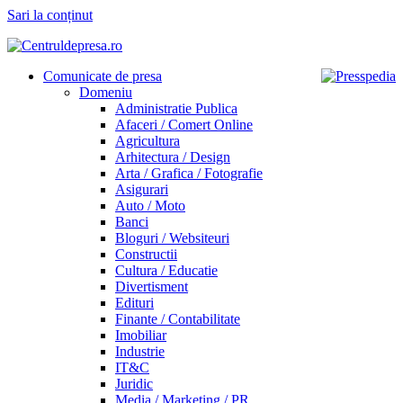
Sari la conținut
Comunicate de presa
Domeniu
Administratie Publica
Afaceri / Comert Online
Agricultura
Arhitectura / Design
Arta / Grafica / Fotografie
Asigurari
Auto / Moto
Banci
Bloguri / Websiteuri
Constructii
Cultura / Educatie
Divertisment
Edituri
Finante / Contabilitate
Imobiliar
Industrie
IT&C
Juridic
Media / Marketing / PR