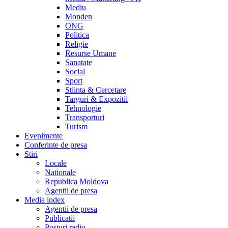
Mediu
Monden
ONG
Politica
Religie
Resurse Umane
Sanatate
Social
Sport
Stiinta & Cercetare
Targuri & Expozitii
Tehnologie
Transporturi
Turism
Evenimente
Conferinte de presa
Stiri
Locale
Nationale
Republica Moldova
Agentii de presa
Media index
Agentii de presa
Publicatii
Posturi radio