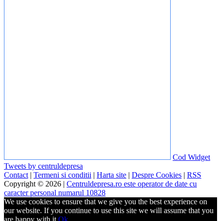
Cod Widget
Tweets by centruldepresa
Contact
|
Termeni si conditii
|
Harta site
|
Despre Cookies
|
RSS
Copyright © 2026 |
Centruldepresa.ro este operator de date cu
caracter personal numarul 10828
We use cookies to ensure that we give you the best experience on
our website. If you continue to use this site we will assume that you
are happy with it.
Ok