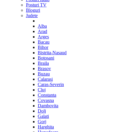
Posturi TV
Bloguri
Judete
Alba
Arad
Arges
Bacau
Bihor
Bistrita-Nasaud
Botosani
Braila
Brasov
Buzau
Calarasi
Caras-Severin
Cluj
Constanta
Covasna
Dambovita
Dolj
Galati
Gorj
Harghita