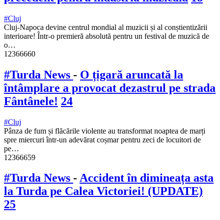
#Cluj
Cluj-Napoca devine centrul mondial al muzicii și al conștientizării
interioare! Într-o premieră absolută pentru un festival de muzică de
o…
12366660
#Turda News
-
O țigară aruncată la
întâmplare a provocat dezastrul pe strada
Fântânele!
24
#Cluj
Pânza de fum și flăcările violente au transformat noaptea de marți
spre miercuri într-un adevărat coșmar pentru zeci de locuitori de
pe…
12366659
#Turda News
-
Accident în dimineața asta
la Turda pe Calea Victoriei! (UPDATE)
25