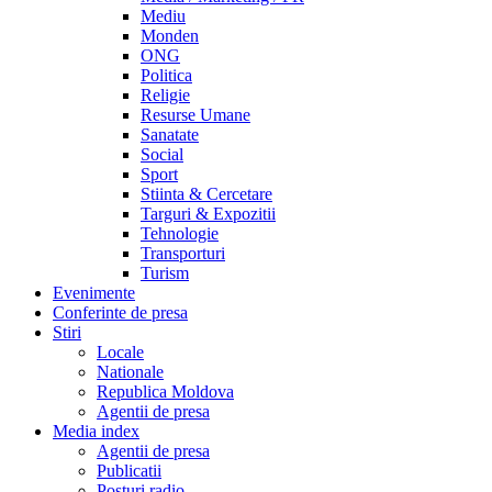
Mediu
Monden
ONG
Politica
Religie
Resurse Umane
Sanatate
Social
Sport
Stiinta & Cercetare
Targuri & Expozitii
Tehnologie
Transporturi
Turism
Evenimente
Conferinte de presa
Stiri
Locale
Nationale
Republica Moldova
Agentii de presa
Media index
Agentii de presa
Publicatii
Posturi radio