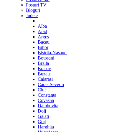
Posturi TV
Bloguri
Judete
Alba
Arad
Arges
Bacau
Bihor
Bistrita-Nasaud
Botosani
Braila
Brasov
Buzau
Calarasi
Caras-Severin
Cluj
Constanta
Covasna
Dambovita
Dolj
Galati
Gorj
Harghita