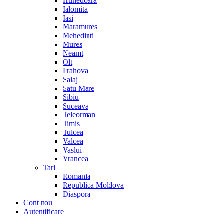
Hunedoara
Ialomita
Iasi
Maramures
Mehedinti
Mures
Neamt
Olt
Prahova
Salaj
Satu Mare
Sibiu
Suceava
Teleorman
Timis
Tulcea
Valcea
Vaslui
Vrancea
Tari
Romania
Republica Moldova
Diaspora
Cont nou
Autentificare