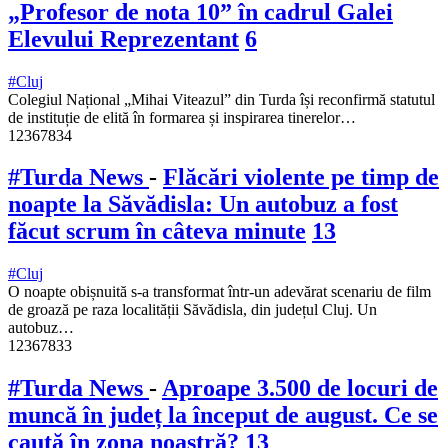
„Profesor de nota 10” în cadrul Galei
Elevului Reprezentant
6
#Cluj
Colegiul Național „Mihai Viteazul” din Turda își reconfirmă statutul
de instituție de elită în formarea și inspirarea tinerelor…
12367834
#Turda News
-
Flăcări violente pe timp de
noapte la Săvădisla: Un autobuz a fost
făcut scrum în câteva minute
13
#Cluj
O noapte obișnuită s-a transformat într-un adevărat scenariu de film
de groază pe raza localității Săvădisla, din județul Cluj. Un
autobuz…
12367833
#Turda News
-
Aproape 3.500 de locuri de
muncă în județ la început de august. Ce se
caută în zona noastră?
13