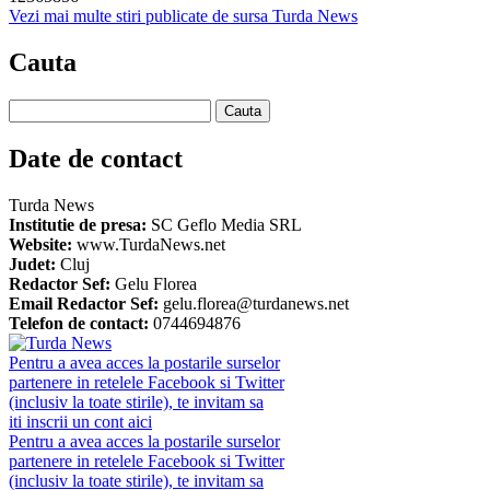
Vezi mai multe stiri publicate de sursa Turda News
Cauta
Date de contact
Turda News
Institutie de presa:
SC Geflo Media SRL
Website:
www.TurdaNews.net
Judet:
Cluj
Redactor Sef:
Gelu Florea
Email Redactor Sef:
gelu.florea@turdanews.net
Telefon de contact:
0744694876
Pentru a avea acces la postarile surselor
partenere in retelele Facebook si Twitter
(inclusiv la toate stirile), te invitam sa
iti inscrii un cont aici
Pentru a avea acces la postarile surselor
partenere in retelele Facebook si Twitter
(inclusiv la toate stirile), te invitam sa