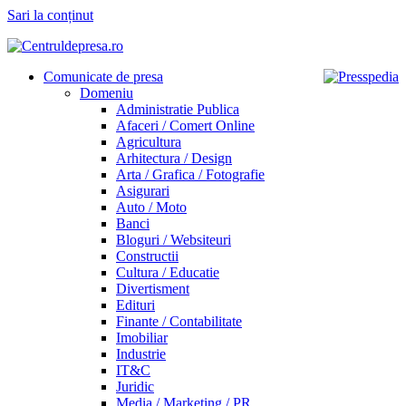
Sari la conținut
Comunicate de presa
Domeniu
Administratie Publica
Afaceri / Comert Online
Agricultura
Arhitectura / Design
Arta / Grafica / Fotografie
Asigurari
Auto / Moto
Banci
Bloguri / Websiteuri
Constructii
Cultura / Educatie
Divertisment
Edituri
Finante / Contabilitate
Imobiliar
Industrie
IT&C
Juridic
Media / Marketing / PR