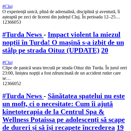
#Cluj
O experiență unică, plină de adrenalină, disciplină și aventură, îi
așteaptă pe zeci de liceeni din județul Cluj. În perioada 12–25…
12366053
#Turda News
-
Impact violent la miezul
nopții în Turda! O mașină s-a izbit de un
stâlp pe strada Oituz (UPDATE)
20
#Cluj
Clipe de panică seara trecută pe strada Oituz din Turda. În jurul orei
23:00, liniștea nopții a fost zdruncinată de un accident rutier care
se…
12366052
#Turda News
-
Sănătatea spatelui nu este
un moft, ci o necesitate: Cum îi ajută
kinetoterapia de la Centrul Spa &
Wellness Potaissa pe adolescenți să scape
de dureri și să își recapete încrederea
19