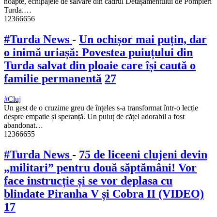
noapte, echipajele de salvare din cadrul Detașamentului de Pompieri
Turda.…
12366656
#Turda News
-
Un ochișor mai puțin, dar
o inimă uriașă: Povestea puiuțului din
Turda salvat din ploaie care își caută o
familie permanentă
27
#Cluj
Un gest de o cruzime greu de înțeles s-a transformat într-o lecție
despre empatie și speranță. Un puiuț de cățel adorabil a fost
abandonat…
12366655
#Turda News
-
75 de liceeni clujeni devin
„militari” pentru două săptămâni! Vor
face instrucție și se vor deplasa cu
blindate Piranha V și Cobra II (VIDEO)
17