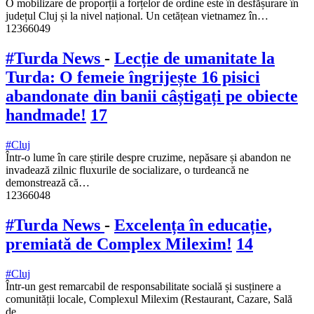
O mobilizare de proporții a forțelor de ordine este în desfășurare în
județul Cluj și la nivel național. Un cetățean vietnamez în…
12366049
#Turda News
-
Lecție de umanitate la
Turda: O femeie îngrijește 16 pisici
abandonate din banii câștigați pe obiecte
handmade!
17
#Cluj
Într-o lume în care știrile despre cruzime, nepăsare și abandon ne
invadează zilnic fluxurile de socializare, o turdeancă ne
demonstrează că…
12366048
#Turda News
-
Excelența în educație,
premiată de Complex Milexim!
14
#Cluj
Într-un gest remarcabil de responsabilitate socială și susținere a
comunității locale, Complexul Milexim (Restaurant, Cazare, Sală
de…