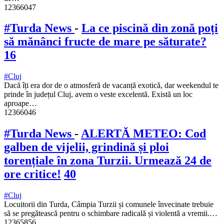
12366047
#Turda News
-
La ce piscină din zonă poți
să mănânci fructe de mare pe săturate?
16
#Cluj
Dacă îți era dor de o atmosferă de vacanță exotică, dar weekendul te
prinde în județul Cluj, avem o veste excelentă. Există un loc
aproape…
12366046
#Turda News
-
ALERTĂ METEO: Cod
galben de vijelii, grindină și ploi
torențiale în zona Turzii. Urmează 24 de
ore critice!
40
#Cluj
Locuitorii din Turda, Câmpia Turzii și comunele învecinate trebuie
să se pregătească pentru o schimbare radicală și violentă a vremii.…
12365856