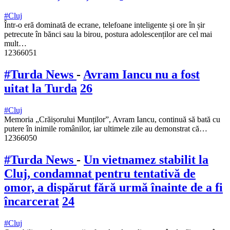
#Cluj
Într-o eră dominată de ecrane, telefoane inteligente și ore în șir
petrecute în bănci sau la birou, postura adolescenților are cel mai
mult…
12366051
#Turda News
-
Avram Iancu nu a fost
uitat la Turda
26
#Cluj
Memoria „Crăișorului Munților”, Avram Iancu, continuă să bată cu
putere în inimile românilor, iar ultimele zile au demonstrat că…
12366050
#Turda News
-
Un vietnamez stabilit la
Cluj, condamnat pentru tentativă de
omor, a dispărut fără urmă înainte de a fi
încarcerat
24
#Cluj