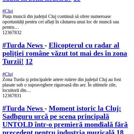
#Cluj
Piața muncii din județul Cluj continuă să ofere numeroase
oportunități pentru cei aflați în căutarea unui loc de muncă sau
pentru…
12367832
#Turda News
-
Elicopterul cu radar al
poliției române văzut tot mai des în zona
Turzii!
12
#Cluj
Zona Turda și principalele artere rutiere din județul Cluj au fost
plasate sub o supraveghere riguroasă din aer. În ultimele zile,
locuitorii din…
12367831
#Turda News
-
Moment istoric la Cluj:
Sadhguru urcă pe scena principală
UNTOLD într-o premieră mondială fără
precedent pentru industria muzicală
18