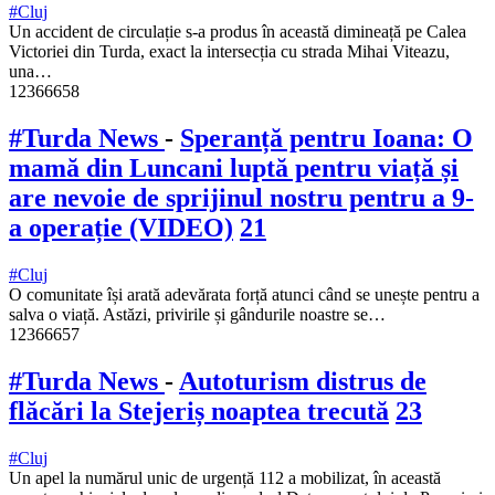
#Cluj
Un accident de circulație s-a produs în această dimineață pe Calea
Victoriei din Turda, exact la intersecția cu strada Mihai Viteazu,
una…
12366658
#Turda News
-
Speranță pentru Ioana: O
mamă din Luncani luptă pentru viață și
are nevoie de sprijinul nostru pentru a 9-
a operație (VIDEO)
21
#Cluj
O comunitate își arată adevărata forță atunci când se unește pentru a
salva o viață. Astăzi, privirile și gândurile noastre se…
12366657
#Turda News
-
Autoturism distrus de
flăcări la Stejeriș noaptea trecută
23
#Cluj
Un apel la numărul unic de urgență 112 a mobilizat, în această