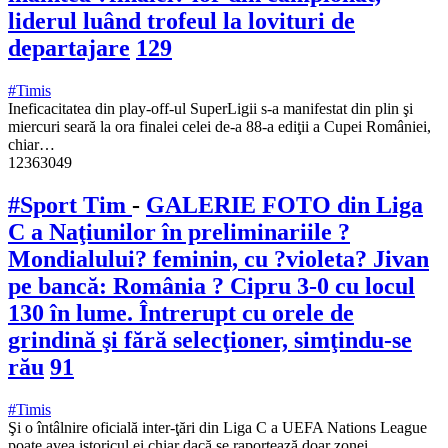
liderul luând trofeul la lovituri de
departajare
129
#Timis
Ineficacitatea din play-off-ul SuperLigii s-a manifestat din plin şi
miercuri seară la ora finalei celei de-a 88-a ediţii a Cupei României,
chiar…
12363049
#Sport Tim
-
GALERIE FOTO din Liga
C a Naţiunilor în preliminariile ?
Mondialului? feminin, cu ?violeta? Jivan
pe bancă: România ? Cipru 3-0 cu locul
130 în lume. Întrerupt cu orele de
grindină şi fără selecţioner, simţindu-se
rău
91
#Timis
Şi o întâlnire oficială inter-ţări din Liga C a UEFA Nations League
poate avea istoricul ei chiar dacă se raportează doar zonei