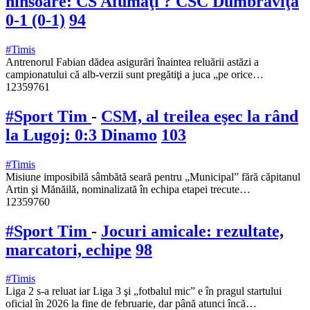
ninsoare: CS Afumaţi ? CSC Dumbrăviţa
0-1 (0-1)
94
#Timis
Antrenorul Fabian dădea asigurări înaintea reluării astăzi a
campionatului că alb-verzii sunt pregătiţi a juca „pe orice…
12359761
#Sport Tim
-
CSM, al treilea eşec la rând
la Lugoj: 0:3 Dinamo
103
#Timis
Misiune imposibilă sâmbătă seară pentru „Municipal” fără căpitanul
Artin şi Mănăilă, nominalizată în echipa etapei trecute…
12359760
#Sport Tim
-
Jocuri amicale: rezultate,
marcatori, echipe
98
#Timis
Liga 2 s-a reluat iar Liga 3 şi „fotbalul mic” e în pragul startului
oficial în 2026 la fine de februarie, dar până atunci încă…