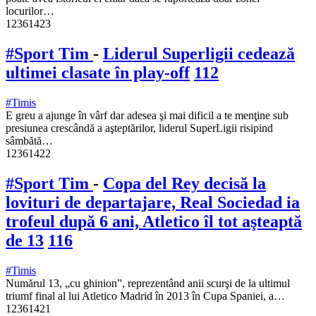
locurilor…
12361423
#Sport Tim
-
Liderul Superligii cedează
ultimei clasate în play-off
112
#Timis
E greu a ajunge în vârf dar adesea şi mai dificil a te menţine sub
presiunea crescândă a aşteptărilor, liderul SuperLigii risipind
sâmbătă…
12361422
#Sport Tim
-
Copa del Rey decisă la
lovituri de departajare, Real Sociedad ia
trofeul după 6 ani, Atletico îl tot aşteaptă
de 13
116
#Timis
Numărul 13, „cu ghinion”, reprezentând anii scurşi de la ultimul
triumf final al lui Atletico Madrid în 2013 în Cupa Spaniei, a…
12361421