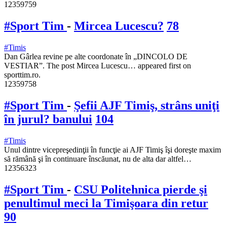
12359759
#Sport Tim
-
Mircea Lucescu?
78
#Timis
Dan Gârlea revine pe alte coordonate în „DINCOLO DE
VESTIAR”. The post Mircea Lucescu… appeared first on
sporttim.ro.
12359758
#Sport Tim
-
Şefii AJF Timiş, strâns uniţi
în jurul? banului
104
#Timis
Unul dintre vicepreşedinţii în funcţie ai AJF Timiş îşi doreşte maxim
să rămână şi în continuare înscăunat, nu de alta dar altfel…
12356323
#Sport Tim
-
CSU Politehnica pierde şi
penultimul meci la Timişoara din retur
90