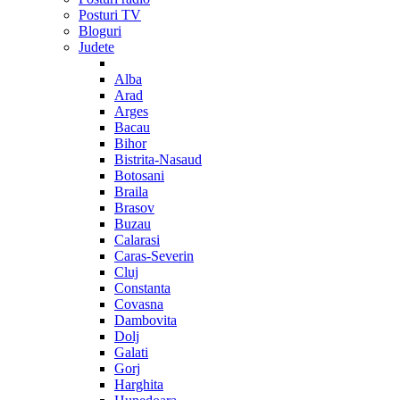
Posturi TV
Bloguri
Judete
Alba
Arad
Arges
Bacau
Bihor
Bistrita-Nasaud
Botosani
Braila
Brasov
Buzau
Calarasi
Caras-Severin
Cluj
Constanta
Covasna
Dambovita
Dolj
Galati
Gorj
Harghita