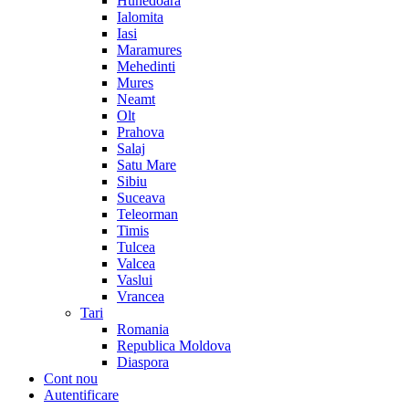
Hunedoara
Ialomita
Iasi
Maramures
Mehedinti
Mures
Neamt
Olt
Prahova
Salaj
Satu Mare
Sibiu
Suceava
Teleorman
Timis
Tulcea
Valcea
Vaslui
Vrancea
Tari
Romania
Republica Moldova
Diaspora
Cont nou
Autentificare