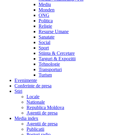
Mediu
Monden
ONG
Politica
Religie
Resurse Umane
Sanatate
Social
Sport
Stiinta & Cercetare
Targuri & Expozitii
Tehnologie
Transporturi
Turism
Evenimente
Conferinte de presa
Stiri
Locale
Nationale
Republica Moldova
Agentii de presa
Media index
Agentii de presa
Publicatii
Posturi radio