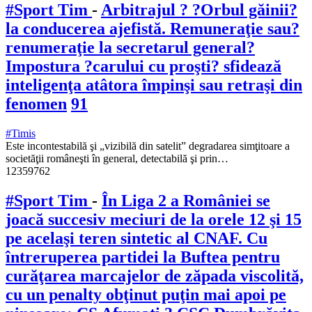
#Sport Tim
-
Arbitrajul ? ?Orbul găinii?
la conducerea ajefistă. Remuneraţie sau?
renumeraţie la secretarul general?
Impostura ?carului cu proşti? sfidează
inteligenţa atâtora împinşi sau retraşi din
fenomen
91
#Timis
Este incontestabilă şi „vizibilă din satelit” degradarea simţitoare a
societăţii româneşti în general, detectabilă şi prin…
12359762
#Sport Tim
-
În Liga 2 a României se
joacă succesiv meciuri de la orele 12 şi 15
pe acelaşi teren sintetic al CNAF. Cu
întreruperea partidei la Buftea pentru
curăţarea marcajelor de zăpada viscolită,
cu un penalty obţinut puţin mai apoi pe