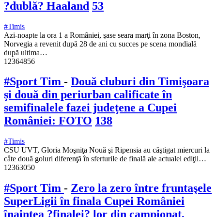
?dublă? Haaland
53
#Timis
Azi-noapte la ora 1 a României, şase seara marţi în zona Boston,
Norvegia a revenit după 28 de ani cu succes pe scena mondială
după ultima…
12364856
#Sport Tim
-
Două cluburi din Timişoara
şi două din periurban calificate în
semifinalele fazei judeţene a Cupei
României: FOTO
138
#Timis
CSU UVT, Gloria Moşniţa Nouă şi Ripensia au câştigat miercuri la
câte două goluri diferenţă în sferturile de finală ale actualei ediţii…
12363050
#Sport Tim
-
Zero la zero între fruntaşele
SuperLigii în finala Cupei României
înaintea ?finalei? lor din campionat,