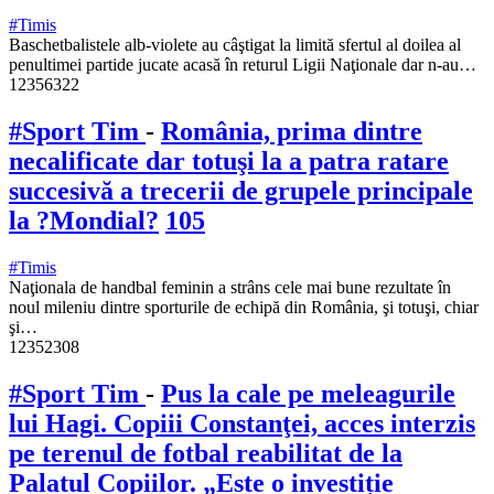
#Timis
Baschetbalistele alb-violete au câştigat la limită sfertul al doilea al
penultimei partide jucate acasă în returul Ligii Naţionale dar n-au…
12356322
#Sport Tim
-
România, prima dintre
necalificate dar totuşi la a patra ratare
succesivă a trecerii de grupele principale
la ?Mondial?
105
#Timis
Naţionala de handbal feminin a strâns cele mai bune rezultate în
noul mileniu dintre sporturile de echipă din România, şi totuşi, chiar
şi…
12352308
#Sport Tim
-
Pus la cale pe meleagurile
lui Hagi. Copiii Constanţei, acces interzis
pe terenul de fotbal reabilitat de la
Palatul Copiilor. „Este o investiție