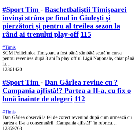
#Sport Tim
-
Baschetbaliştii Timişoarei
învinşi strâns pe final în Giuleşti şi
pierzători şi pentru al treilea sezon la
rând ai trenului play-off
115
#Timis
SCM Politehnica Timişoara a fost până sâmbătă seară în cursa
pentru revenirea după 3 ani în play-off-ul Ligii Naţionale, chiar până
la…
12361420
#Sport Tim
-
Dan Gârlea revine cu ?
Campania ajfistă!? Partea a II-a, cu fix o
lună înainte de alegeri
112
#Timis
Dan Gârlea observă la fel de corect revenind după cum urmează cu
partea a II-a a consemnării „Campania ajfistă!” în rubrica…
12359763