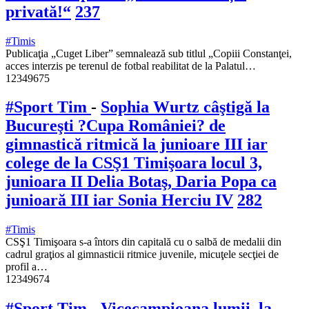
privată!“
237
#Timis
Publicaţia „Cuget Liber” semnalează sub titlul „Copiii Constanţei,
acces interzis pe terenul de fotbal reabilitat de la Palatul…
12349675
#Sport Tim
-
Sophia Wurtz câştigă la
Bucureşti ?Cupa României? de
gimnastică ritmică la junioare III iar
colege de la CSŞ1 Timişoara locul 3,
junioara II Delia Botaş, Daria Popa ca
junioară III iar Sonia Herciu IV
282
#Timis
CSŞ1 Timişoara s-a întors din capitală cu o salbă de medalii din
cadrul graţios al gimnasticii ritmice juvenile, micuţele secţiei de
profil a…
12349674
#Sport Tim
-
Vicecampioana lumii, la