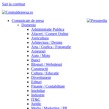
Sari la conținut
Comunicate de presa
Domeniu
Administratie Publica
Afaceri / Comert Online
Agricultura
Arhitectura / Design
Arta / Grafica / Fotografie
Asigurari
Auto / Moto
Banci
Bloguri / Websiteuri
Constructii
Cultura / Educatie
Divertisment
Edituri
Finante / Contabilitate
Imobiliar
Industrie
IT&C
Juridic
Media / Marketing / PR