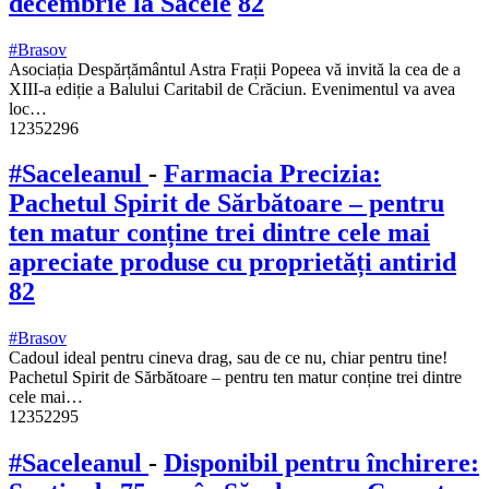
decembrie la Săcele
82
#Brasov
Asociația Despărțământul Astra Frații Popeea vă invită la cea de a
XIII-a ediție a Balului Caritabil de Crăciun. Evenimentul va avea
loc…
12352296
#Saceleanul
-
Farmacia Precizia:
Pachetul Spirit de Sărbătoare – pentru
ten matur conține trei dintre cele mai
apreciate produse cu proprietăți antirid
82
#Brasov
Cadoul ideal pentru cineva drag, sau de ce nu, chiar pentru tine!
Pachetul Spirit de Sărbătoare – pentru ten matur conține trei dintre
cele mai…
12352295
#Saceleanul
-
Disponibil pentru închirere: