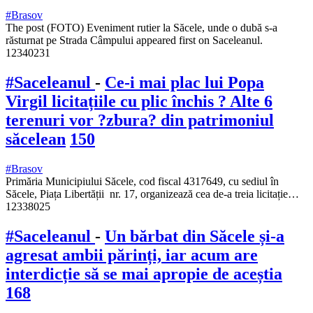
#Brasov
The post (FOTO) Eveniment rutier la Săcele, unde o dubă s-a
răsturnat pe Strada Câmpului appeared first on Saceleanul.
12340231
#Saceleanul
-
Ce-i mai plac lui Popa
Virgil licitațiile cu plic închis ? Alte 6
terenuri vor ?zbura? din patrimoniul
săcelean
150
#Brasov
Primăria Municipiului Săcele, cod fiscal 4317649, cu sediul în
Săcele, Piața Libertății nr. 17, organizează cea de-a treia licitație…
12338025
#Saceleanul
-
Un bărbat din Săcele și-a
agresat ambii părinți, iar acum are
interdicție să se mai apropie de aceștia
168