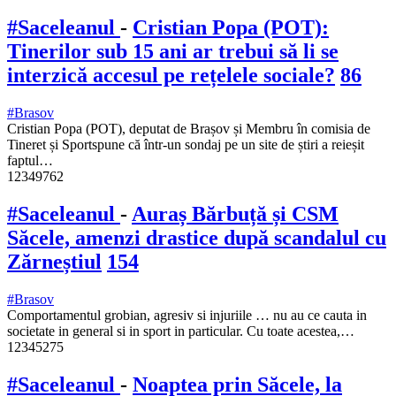
#Saceleanul
-
Cristian Popa (POT):
Tinerilor sub 15 ani ar trebui să li se
interzică accesul pe rețelele sociale?
86
#Brasov
Cristian Popa (POT), deputat de Brașov și Membru în comisia de
Tineret și Sportspune că într-un sondaj pe un site de știri a reieșit
faptul…
12349762
#Saceleanul
-
Auraș Bărbuță și CSM
Săcele, amenzi drastice după scandalul cu
Zărneștiul
154
#Brasov
Comportamentul grobian, agresiv si injuriile … nu au ce cauta in
societate in general si in sport in particular. Cu toate acestea,…
12345275
#Saceleanul
-
Noaptea prin Săcele, la