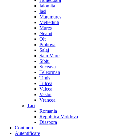
Hunedoara
Ialomita
Iasi
Maramures
Mehedinti
Mures
Neamt
Olt
Prahova
Salaj
Satu Mare
Sibiu
Suceava
Teleorman
Timis
Tulcea
Valcea
Vaslui
Vrancea
Tari
Romania
Republica Moldova
Diaspora
Cont nou
Autentificare