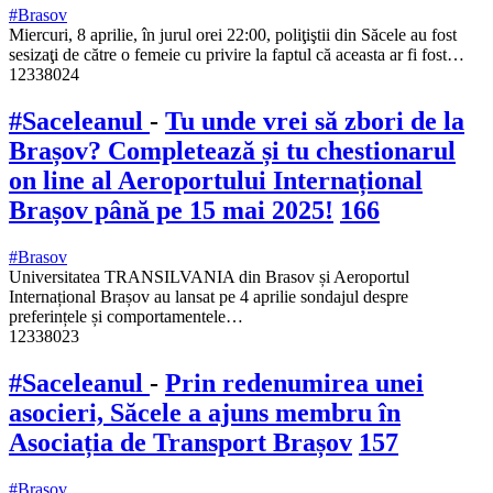
#Brasov
Miercuri, 8 aprilie, în jurul orei 22:00, poliţiştii din Săcele au fost
sesizaţi de către o femeie cu privire la faptul că aceasta ar fi fost…
12338024
#Saceleanul
-
Tu unde vrei să zbori de la
Brașov? Completează și tu chestionarul
on line al Aeroportului Internațional
Brașov până pe 15 mai 2025!
166
#Brasov
Universitatea TRANSILVANIA din Brasov și Aeroportul
Internațional Brașov au lansat pe 4 aprilie sondajul despre
preferințele și comportamentele…
12338023
#Saceleanul
-
Prin redenumirea unei
asocieri, Săcele a ajuns membru în
Asociația de Transport Brașov
157
#Brasov