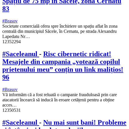
Spațiu de 75 mp în Săcele, zona Cernatu
83
#Brasov
Societate comercială ofera spre închiriere un spațiu aflat în zona
centrală din municipiul Săcele, în Cernatu, pe strada Alexandru
Lapedatu Nr…
12352294
#Saceleanul
-
Risc cibernetic ridicat!
Mesajele din campania „votează copilul
prietenului meu” conțin un link malițios!
96
#Brasov
Vă informăm că a fost reluată o campanie frauduloasă prin care
atacatorii încearcă să inducă în eroare cetățenii pentru a obține
acces…
12350531
#Saceleanul
-
Nu mai sunt bani! Probleme