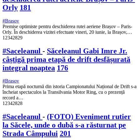
Orly
181
#Brasov
Premise optimiste pentru deschiderea rutei aeriene Brașov – Paris-
Orly. În deschiderea vizitei efectuate vineri, 20 iunie, la Brașov,…
12342829
#Saceleanul
-
Săceleanul Gabi Imre Jr.
câștigă prima etapă de drift desfășurată
integral noaptea
176
#Brasov
Prima etapă nocturnă din istoria Campionatului Național de Drift s-a
încheiat spectaculos la Transilvania Motor Ring, cu o prezență
record a…
12342828
#Saceleanul
-
(FOTO) Eveniment rutier
la Săcele, unde o dubă s-a răsturnat pe
Strada Câmpului
201