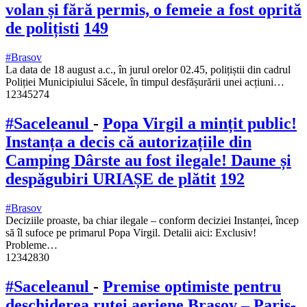
volan și fără permis, o femeie a fost oprită
de polițisti
149
#Brasov
La data de 18 august a.c., în jurul orelor 02.45, polițiștii din cadrul
Poliției Municipiului Săcele, în timpul desfășurării unei acțiuni…
12345274
#Saceleanul
-
Popa Virgil a mințit public!
Instanța a decis că autorizațiile din
Camping Dârste au fost ilegale! Daune și
despăgubiri URIAȘE de plătit
192
#Brasov
Deciziile proaste, ba chiar ilegale – conform deciziei Instanței, încep
să îl sufoce pe primarul Popa Virgil. Detalii aici: Exclusiv!
Probleme…
12342830
#Saceleanul
-
Premise optimiste pentru
deschiderea rutei aeriene Brașov – Paris-