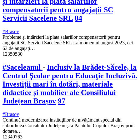
și întârzieri la plata salariilor
compensatorii pentru angajații SC
Servicii Sacelene SRL
84
#Brasov
Probleme și întârzieri la plata salariilor compensatorii pentru
angajații SC Servicii Sacelene SRL La momentul august 2023, cei
63 de angajați…
12350530
#Saceleanul
-
Inclusiv la Brădet-Săcele, la
Centrul Şcolar pentru Educaţie Incluzivă.
Investiții mari în dotări, materiale
didactice și mobilier ale Consiliului
Județean Brașov
97
#Brasov
Continuă modernizarea instituţiilor de învăţământ special din
subordinea Consiliului Judeţean şi a Palatului Copiilor Braşov prin
dotarea…
12349763