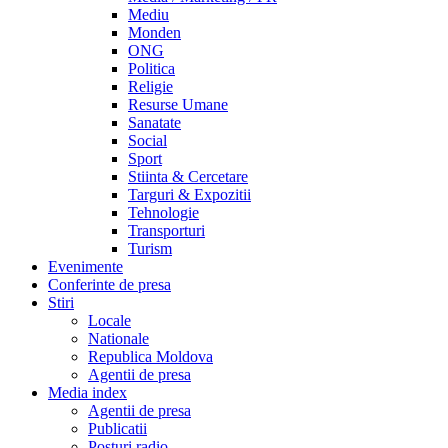
Mediu
Monden
ONG
Politica
Religie
Resurse Umane
Sanatate
Social
Sport
Stiinta & Cercetare
Targuri & Expozitii
Tehnologie
Transporturi
Turism
Evenimente
Conferinte de presa
Stiri
Locale
Nationale
Republica Moldova
Agentii de presa
Media index
Agentii de presa
Publicatii
Posturi radio