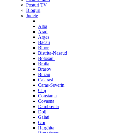
Posturi TV
Bloguri
Judete
Alba
Arad
Arges
Bacau
Bihor
Bistrita-Nasaud
Botosani
Braila
Brasov
Buzau
Calarasi
Caras-Severin
Cluj
Constanta
Covasna
Dambovita
Dolj
Galati
Gorj
Harghita