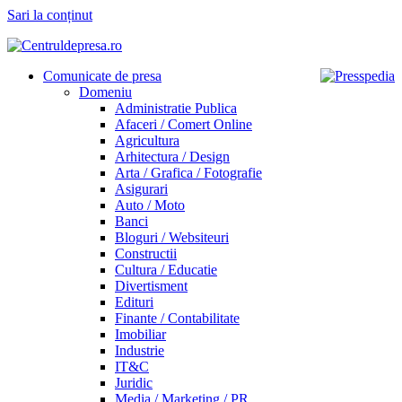
Sari la conținut
Comunicate de presa
Domeniu
Administratie Publica
Afaceri / Comert Online
Agricultura
Arhitectura / Design
Arta / Grafica / Fotografie
Asigurari
Auto / Moto
Banci
Bloguri / Websiteuri
Constructii
Cultura / Educatie
Divertisment
Edituri
Finante / Contabilitate
Imobiliar
Industrie
IT&C
Juridic
Media / Marketing / PR