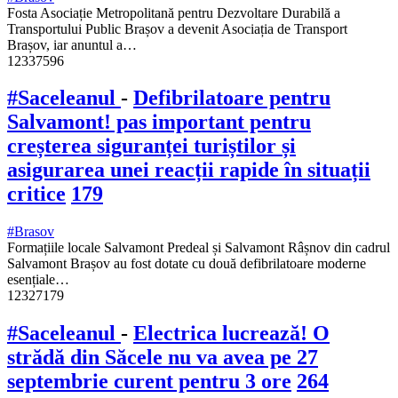
Fosta Asociație Metropolitană pentru Dezvoltare Durabilă a
Transportului Public Brașov a devenit Asociația de Transport
Brașov, iar anuntul a…
12337596
#Saceleanul
-
Defibrilatoare pentru
Salvamont! pas important pentru
creșterea siguranței turiștilor și
asigurarea unei reacții rapide în situații
critice
179
#Brasov
Formațiile locale Salvamont Predeal și Salvamont Râșnov din cadrul
Salvamont Brașov au fost dotate cu două defibrilatoare moderne
esențiale…
12327179
#Saceleanul
-
Electrica lucrează! O
strădă din Săcele nu va avea pe 27
septembrie curent pentru 3 ore
264