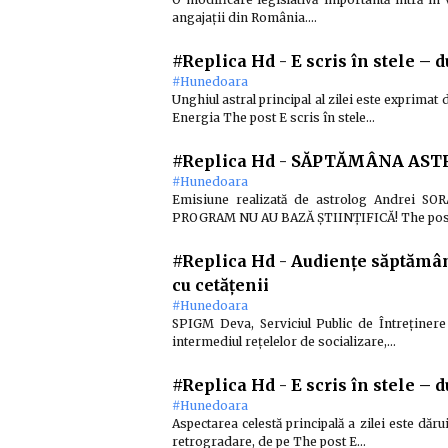
angajații din România.…
#Replica Hd
-
E scris în stele – 
#Hunedoara
Unghiul astral principal al zilei este exprimat
Energia The post E scris în stele…
#Replica Hd
-
SĂPTĂMÂNA ASTRAL
#Hunedoara
Emisiune realizată de astrolog Andrei S
PROGRAM NU AU BAZĂ ȘTIINȚIFICĂ! The po
#Replica Hd
-
Audiențe săptămân
cu cetățenii
#Hunedoara
SPIGM Deva, Serviciul Public de Întreținere
intermediul rețelelor de socializare,…
#Replica Hd
-
E scris în stele – 
#Hunedoara
Aspectarea celestă principală a zilei este dăr
retrogradare, de pe The post E…