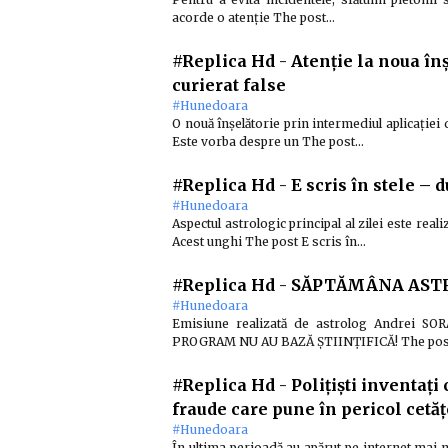
acorde o atenție The post…
#Replica Hd
-
Atenție la noua în
curierat false
#Hunedoara
O nouă înşelătorie prin intermediul aplicaţie
Este vorba despre un The post…
#Replica Hd
-
E scris în stele – 
#Hunedoara
Aspectul astrologic principal al zilei este real
Acest unghi The post E scris în…
#Replica Hd
-
SĂPTĂMÂNA ASTRAL
#Hunedoara
Emisiune realizată de astrolog Andrei S
PROGRAM NU AU BAZĂ ȘTIINȚIFICĂ! The po
#Replica Hd
-
Polițiști inventați
fraude care pune în pericol cetăț
#Hunedoara
În ultima perioadă au apărut pe internet mai 