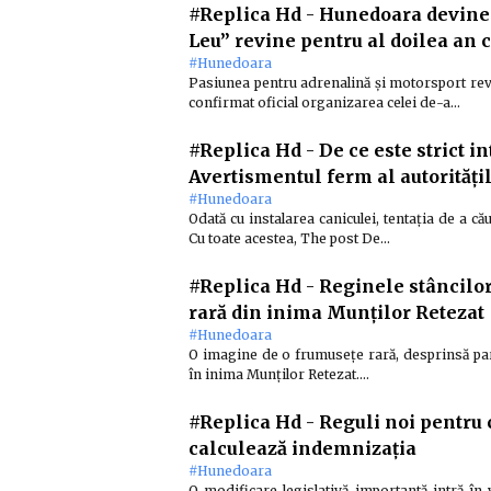
#Replica Hd
-
Hunedoara devine 
Leu” revine pentru al doilea an 
#Hunedoara
Pasiunea pentru adrenalină și motorsport rev
confirmat oficial organizarea celei de-a…
#Replica Hd
-
De ce este strict in
Avertismentul ferm al autorități
#Hunedoara
Odată cu instalarea caniculei, tentația de a c
Cu toate acestea, The post De…
#Replica Hd
-
Reginele stâncilor
rară din inima Munților Retezat
#Hunedoara
O imagine de o frumusețe rară, desprinsă par
în inima Munților Retezat.…
#Replica Hd
-
Reguli noi pentru
calculează indemnizația
#Hunedoara
O modificare legislativă importantă intră în 