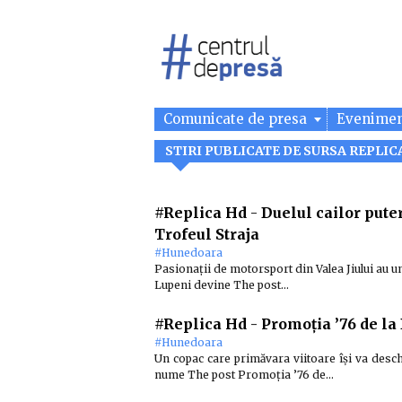
Comunicate de presa
Evenime
STIRI PUBLICATE DE SURSA REPLIC
#Replica Hd
-
Duelul cailor puter
Trofeul Straja
#Hunedoara
Pasionații de motorsport din Valea Jiului au un
Lupeni devine The post…
#Replica Hd
-
Promoția ’76 de la 
#Hunedoara
Un copac care primăvara viitoare își va deschi
nume The post Promoția ’76 de…