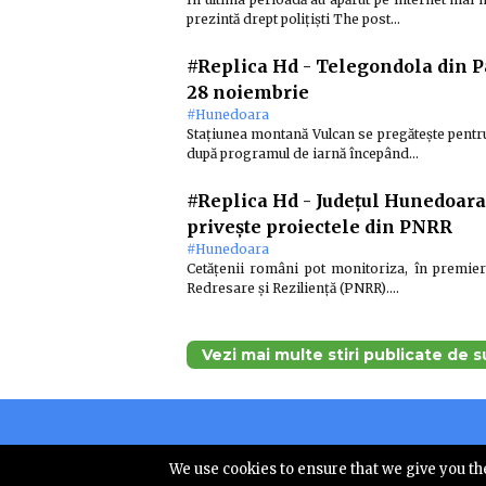
prezintă drept polițiști The post…
#Replica Hd
-
Telegondola din P
28 noiembrie
#Hunedoara
Stațiunea montană Vulcan se pregătește pentru
după programul de iarnă începând…
#Replica Hd
-
Județul Hunedoara,
privește proiectele din PNRR
#Hunedoara
Cetățenii români pot monitoriza, în premieră
Redresare și Reziliență (PNRR).…
Vezi mai multe stiri publicate de 
Copyright © 
We use cookies to ensure that we give you the