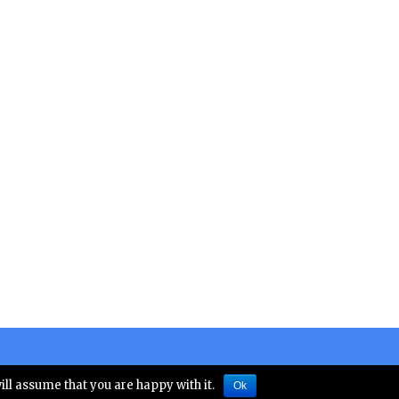
 numarul 10828
ill assume that you are happy with it.
Ok