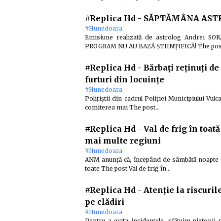
#Replica Hd
-
SĂPTĂMÂNA ASTRAL
#Hunedoara
Emisiune realizată de astrolog Andrei S
PROGRAM NU AU BAZĂ ȘTIINȚIFICĂ! The po
#Replica Hd
-
Bărbați reținuți de
furturi din locuințe
#Hunedoara
Polițiștii din cadrul Poliției Municipiului Vulc
comiterea mai The post…
#Replica Hd
-
Val de frig în toat
mai multe regiuni
#Hunedoara
ANM anunţă că, începând de sâmbătă noapte ş
toate The post Val de frig în…
#Replica Hd
-
Atenție la riscuri
pe clădiri
#Hunedoara
Pentru a evita incidentele, sfătuim pietonii să