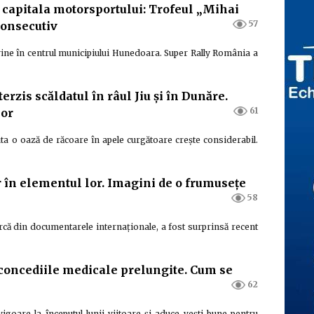
capitala motorsportului: Trofeul „Mihai
57
consecutiv
ine în centrul municipiului Hunedoara. Super Rally România a
terzis scăldatul în râul Jiu și în Dunăre.
61
lor
ăuta o oază de răcoare în apele curgătoare crește considerabil.
 în elementul lor. Imagini de o frumusețe
58
că din documentarele internaționale, a fost surprinsă recent
 concediile medicale prelungite. Cum se
62
vigoare la începutul lunii viitoare și aduce vești bune pentru