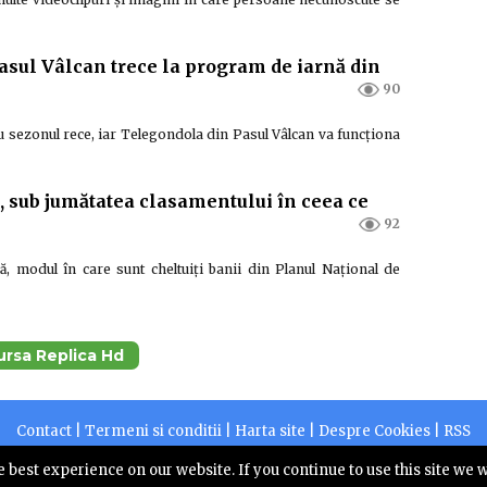
asul Vâlcan trece la program de iarnă din
90
 sezonul rece, iar Telegondola din Pasul Vâlcan va funcționa
 sub jumătatea clasamentului în ceea ce
92
, modul în care sunt cheltuiți banii din Planul Național de
sursa Replica Hd
Contact
|
Termeni si conditii
|
Harta site
|
Despre Cookies
|
RSS
2026 |
Centruldepresa.ro este operator de date cu caracter personal
 best experience on our website. If you continue to use this site we w