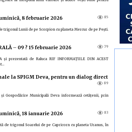
85
duminică, 8 februarie 2026
 de trigonul Lunii de pe Scorpion cu planeta Mercur de pe Pești.
79
Ă – 09 ? 15 februarie 2026
ORA și prezentată de Raluca RIF INFORMAȚIILE DIN ACEST
st…
ale la SPIGM Deva, pentru un dialog direct
89
 și Gospodărire Municipală Deva informează cetățenii, prin
83
duminică, 18 ianuarie 2026
uită de trigonul Soarelui de pe Capricorn cu planeta Uranus, în