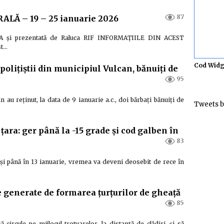
87
Ă – 19 – 25 ianuarie 2026
ORA și prezentată de Raluca RIF INFORMAȚIILE DIN ACEST
st…
Cod Widg
 polițiștii din municipiul Vulcan, bănuiți de
95
an au reținut, la data de 9 ianuarie a.c., doi bărbați bănuiți de
Tweets b
ă țara: ger până la -15 grade și cod galben în
83
i până în 13 ianuarie, vremea va deveni deosebit de rece în
le generate de formarea țurțurilor de gheață
85
 circule pe mijlocul trotuarelor, la distanță de clădiri, și să