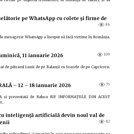
șelătorie pe WhatsApp cu colete și firme de
86
i de mesagerie WhatsApp a început să facă victime în România.
109
duminică, 11 ianuarie 2026
izat de pătrarul Lunii de pe Balanță cu Soarele de pe Capricorn.
75
Ă – 12 – 18 ianuarie 2026
ORA și prezentată de Raluca RIF INFORMAȚIILE DIN ACEST
st…
 cu inteligență artificială devin noul val de
82
enii
multe videoclipuri și imagini în care persoane necunoscute se