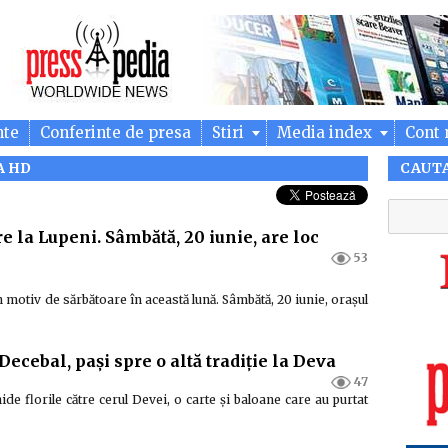
nte
Conferinte de presa
Stiri
Media index
Cont 
A HD
CAUT
e la Lupeni. Sâmbătă, 20 iunie, are loc
53
 motiv de sărbătoare în această lună. Sâmbătă, 20 iunie, orașul
Decebal, pași spre o altă tradiție la Deva
47
de florile către cerul Devei, o carte și baloane care au purtat