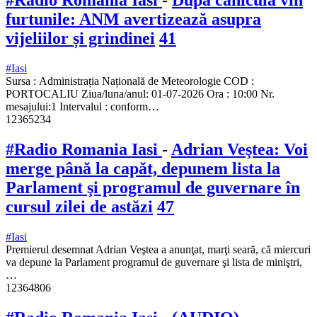
furtunile: ANM avertizează asupra
vijeliilor și grindinei
41
#Iasi
Sursa : Administrația Națională de Meteorologie COD :
PORTOCALIU Ziua/luna/anul: 01-07-2026 Ora : 10:00 Nr.
mesajului:1 Intervalul : conform…
12365234
#Radio Romania Iasi
-
Adrian Veştea: Voi
merge până la capăt, depunem lista la
Parlament şi programul de guvernare în
cursul zilei de astăzi
47
#Iasi
Premierul desemnat Adrian Veştea a anunţat, marţi seară, că miercuri
va depune la Parlament programul de guvernare şi lista de miniştri,
…
12364806