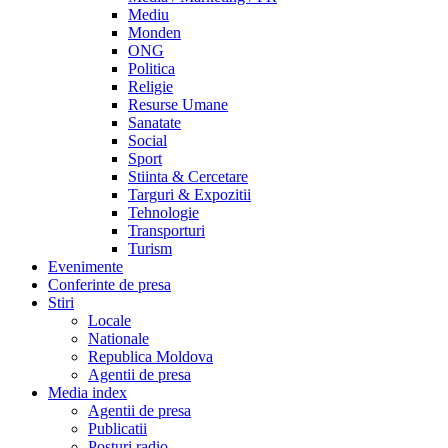
Mediu
Monden
ONG
Politica
Religie
Resurse Umane
Sanatate
Social
Sport
Stiinta & Cercetare
Targuri & Expozitii
Tehnologie
Transporturi
Turism
Evenimente
Conferinte de presa
Stiri
Locale
Nationale
Republica Moldova
Agentii de presa
Media index
Agentii de presa
Publicatii
Posturi radio