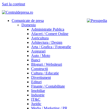
Sari la conținut
Comunicate de presa
Domeniu
Administratie Publica
Afaceri / Comert Online
Agricultura
Arhitectura / Design
Arta / Grafica / Fotografie
Asigurari
Auto / Moto
Banci
Bloguri / Websiteuri
Constructii
Cultura / Educatie
Divertisment
Edituri
Finante / Contabilitate
Imobiliar
Industrie
IT&C
Juridic
Media / Marketing / PR