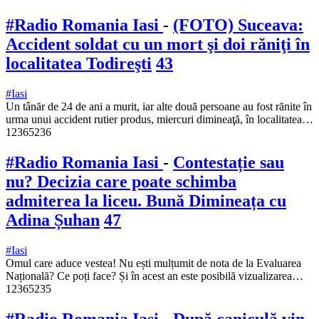
#Radio Romania Iasi
-
(FOTO) Suceava:
Accident soldat cu un mort şi doi răniţi în
localitatea Todireşti
43
#Iasi
Un tânăr de 24 de ani a murit, iar alte două persoane au fost rănite în
urma unui accident rutier produs, miercuri dimineaţă, în localitatea…
12365236
#Radio Romania Iasi
-
Contestație sau
nu? Decizia care poate schimba
admiterea la liceu. Bună Dimineața cu
Adina Șuhan
47
#Iasi
Omul care aduce vestea! Nu ești mulțumit de nota de la Evaluarea
Națională? Ce poți face? Și în acest an este posibilă vizualizarea…
12365235
#Radio Romania Iasi
-
După caniculă vin