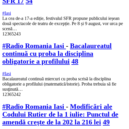
SFR 17
54
#Iasi
La cea de-a 17-a ediție, festivalul SFR propune publicului ieșean
două spectacole de teatru de excepție. Pe 8 și 9 august, vor urca pe
scenă…
12365243
#Radio Romania Iasi
-
Bacalaureatul
continuă cu proba la disciplina
obligatorie a profilului
48
#Iasi
Bacalaureatul continuă miercuri cu proba scrisă la disciplina
obligatorie a profilului (matematică/istorie). Proba trebuia să fie
susţinută…
12365242
#Radio Romania Iasi
-
Modificări ale
Codului Rutier de la 1 iulie: Punctul de
amendă creşte de la 202 la 216 lei
49