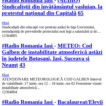
#Radio Romania Iasi
-
(AUDIO)
Sindicaliștii din învățământul vasluian, la
protestul național din Capitală
65
#Iasi
Sindicaliştii din educaţie vor protesta astăzi în faţa Guvernului,
nemulţumiţi de prevederile proiectului noii legi a salarizării și de…
12364805
#Radio Romania Iasi
-
METEO: Cod
Galben de instabilitate atmosferică astăzi
în județele Botoșani, Iași, Suceava și
Neamț
43
#Iasi
ATENȚIONARE METEOROLOGICĂ COD GALBEN Interval
de valabilitate: 17 iunie, ora 12 – 18 iunie, ora 02 Fenomene vizate:
instabilitate atmosferică…
12364804
#Radio Romania Iasi
-
Bacalaureat/Elevii