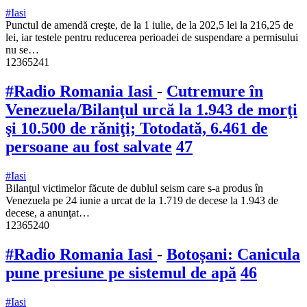
#Iasi
Punctul de amendă creşte, de la 1 iulie, de la 202,5 lei la 216,25 de
lei, iar testele pentru reducerea perioadei de suspendare a permisului
nu se…
12365241
#Radio Romania Iasi
-
Cutremure în
Venezuela/Bilanţul urcă la 1.943 de morţi
şi 10.500 de răniţi; Totodată, 6.461 de
persoane au fost salvate
47
#Iasi
Bilanţul victimelor făcute de dublul seism care s-a produs în
Venezuela pe 24 iunie a urcat de la 1.719 de decese la 1.943 de
decese, a anunţat…
12365240
#Radio Romania Iasi
-
Botoșani: Canicula
pune presiune pe sistemul de apă
46
#Iasi