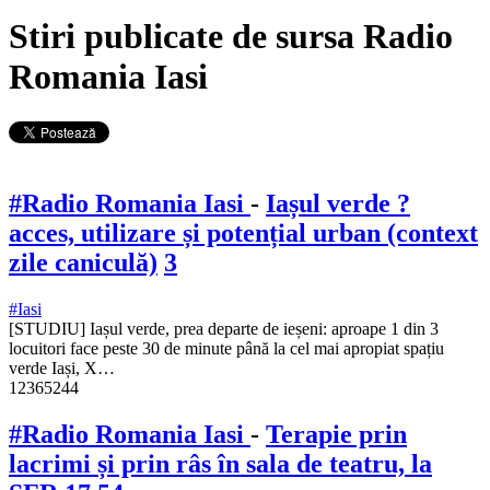
Stiri publicate de sursa Radio
Romania Iasi
#Radio Romania Iasi
-
Iașul verde ?
acces, utilizare și potențial urban (context
zile caniculă)
3
#Iasi
[STUDIU] Iașul verde, prea departe de ieșeni: aproape 1 din 3
locuitori face peste 30 de minute până la cel mai apropiat spațiu
verde Iași, X…
12365244
#Radio Romania Iasi
-
Terapie prin
lacrimi și prin râs în sala de teatru, la