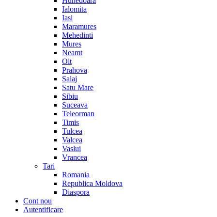
Hunedoara
Ialomita
Iasi
Maramures
Mehedinti
Mures
Neamt
Olt
Prahova
Salaj
Satu Mare
Sibiu
Suceava
Teleorman
Timis
Tulcea
Valcea
Vaslui
Vrancea
Tari
Romania
Republica Moldova
Diaspora
Cont nou
Autentificare