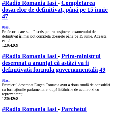
#Radio Romania Iasi
-
Completarea
dosarelor de definitivat, până pe 15 iunie
47
#Iasi
Profesorii care s-au înscris pentru susţinerea examenului de
definitivat îşi mai pot completa dosarele până pe 15 iunie. Această
etapă…
12364269
#Radio Romania Iasi
-
Prim-ministrul
desemnat a anunțat că astăzi va fi
definitivată formula guvernamentală
49
#Iasi
Premierul desemnat Eugen Tomac a avut a doua rundă de consultări
cu formaţiunile parlamentare, după întâlnirile de acum o zi cu
reprezentanţii…
12364268
#Radio Romania Iasi
-
Parchetul