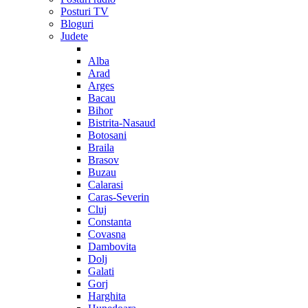
Posturi TV
Bloguri
Judete
Alba
Arad
Arges
Bacau
Bihor
Bistrita-Nasaud
Botosani
Braila
Brasov
Buzau
Calarasi
Caras-Severin
Cluj
Constanta
Covasna
Dambovita
Dolj
Galati
Gorj
Harghita