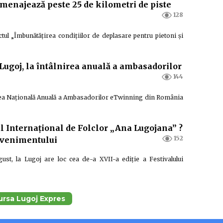
menajează peste 25 de kilometri de piste
128
ul „Îmbunătățirea condițiilor de deplasare pentru pietoni și
Lugoj, la întâlnirea anuală a ambasadorilor
144
nirea Națională Anuală a Ambasadorilor eTwinning din România
l Internațional de Folclor „Ana Lugojana” ?
152
 evenimentului
ust, la Lugoj are loc cea de-a XVII-a ediţie a Festivalului
sursa Lugoj Expres