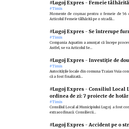
#Lugoj Expres
-
Femeie tâlhărită 
#Timis
Momente de coșmar pentru o femeie de 56 de
Articolul Femeie tâlhărită pe o stradă…
#Lugoj Expres
-
Se întrerupe furn
#Timis
Compania Aquatim a anunțat că începe procesul
Astfel, se va Articolul Se…
#Lugoj Expres
-
Investiție de do
#Timis
Autoritățile locale din comuna Traian Vuia cont
că a fost finalizată…
#Lugoj Expres
-
Consiliul Local 
ordinea de zi: 7 proiecte de hotăr
#Timis
Consiliul Local al Municipiului Lugoj a fost co
extraordinară. Consilierii…
#Lugoj Expres
-
Accident pe o str