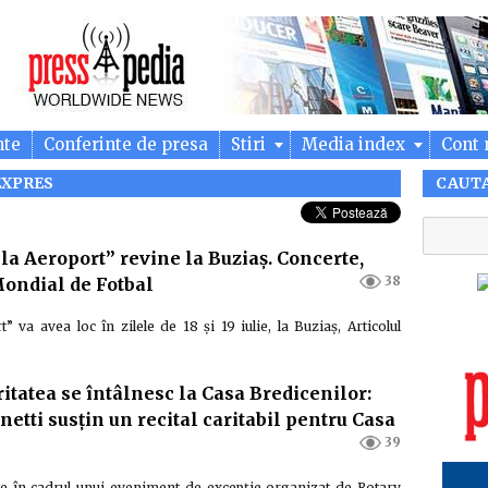
nte
Conferinte de presa
Stiri
Media index
Cont 
EXPRES
CAUT
 la Aeroport” revine la Buziaș. Concerte,
38
Mondial de Fotbal
” va avea loc în zilele de 18 și 19 iulie, la Buziaș, Articolul
ritatea se întâlnesc la Casa Bredicenilor:
etti susțin un recital caritabil pentru Casa
39
te în cadrul unui eveniment de excepție organizat de Rotary