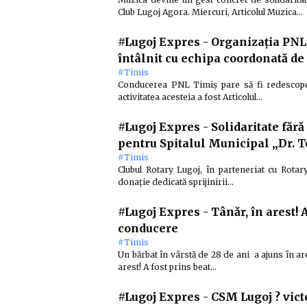
Club Lugoj Agora. Miercuri, Articolul Muzica…
#Lugoj Expres
-
Organizația PNL 
întâlnit cu echipa coordonată de
#Timis
Conducerea PNL Timiș pare să fi redescoper
activitatea acesteia a fost Articolul…
#Lugoj Expres
-
Solidaritate făr
pentru Spitalul Municipal „Dr. 
#Timis
Clubul Rotary Lugoj, în parteneriat cu Rot
donație dedicată sprijinirii…
#Lugoj Expres
-
Tânăr, în arest! 
conducere
#Timis
Un bărbat în vârstă de 28 de ani a ajuns în ares
arest! A fost prins beat…
#Lugoj Expres
-
CSM Lugoj ? victo