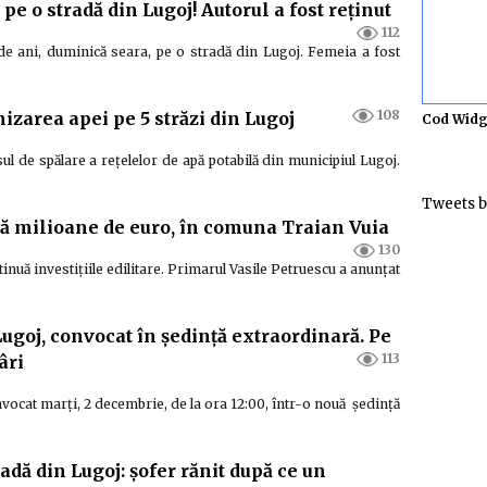
pe o stradă din Lugoj! Autorul a fost reținut
112
 ani, duminică seara, pe o stradă din Lugoj. Femeia a fost
108
izarea apei pe 5 străzi din Lugoj
Cod Widg
 de spălare a rețelelor de apă potabilă din municipiul Lugoj.
Tweets b
uă milioane de euro, în comuna Traian Vuia
130
inuă investițiile edilitare. Primarul Vasile Petruescu a anunțat
Lugoj, convocat în ședință extraordinară. Pe
113
âri
nvocat marți, 2 decembrie, de la ora 12:00, într-o nouă ședință
adă din Lugoj: șofer rănit după ce un