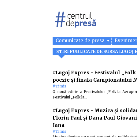
Comunicate de presa
Evenime
STIRI PUBLICATE DE SURSA LUGOJ 
#Lugoj Expres
-
Festivalul „Folk
poezie și finala Campionatului 
#Timis
O nouă ediție a Festivalului „Folk la Aeroport
Festivalul „Folk la…
#Lugoj Expres
-
Muzica și solida
Florin Paul și Dana Paul Giovanin
Iana
#Timis
Muzica devine un gest concret de solidarita