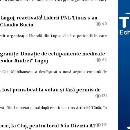
Lugoj, reactivată! Liderii PNL Timiș s-au
40
 Claudiu Buciu
it organizația liberală din Lugoj, după o perioadă în care
ă granițe: Donație de echipamente medicale
66
Teodor Andrei” Lugoj
ary Club Mühlhausen, a desfășurat o nouă acțiune comună de
A fost prins beat la volan și fără permis de
121
t, fiind cercetat penal după ce a fost prins Articolul Tânăr, în
115
rie, la Cluj, pentru locul 6 în Divizia A1