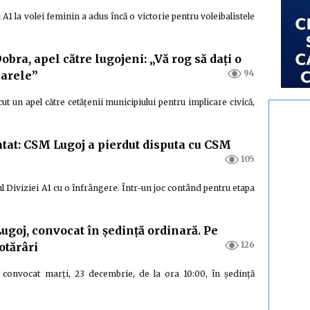
A1 la volei feminin a adus încă o victorie pentru voleibalistele
bra, apel către lugojeni: „Vă rog să dați o
94
uarele”
ut un apel către cetățenii municipiului pentru implicare civică,
ratat: CSM Lugoj a pierdut disputa cu CSM
105
ul Diviziei A1 cu o înfrângere. Într-un joc contând pentru etapa
Lugoj, convocat în ședință ordinară. Pe
126
otărâri
t convocat marți, 23 decembrie, de la ora 10:00, în ședință