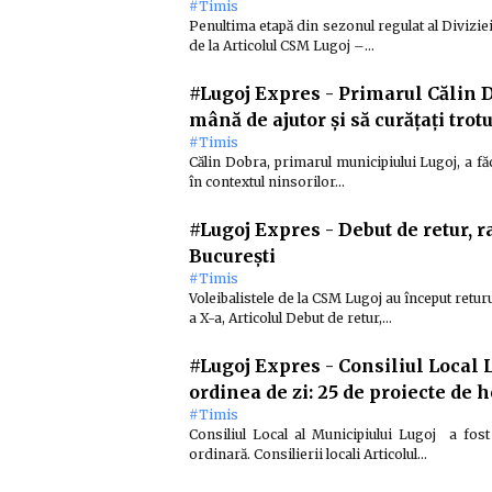
#Timis
Penultima etapă din sezonul regulat al Diviziei 
de la Articolul CSM Lugoj –…
#Lugoj Expres
-
Primarul Călin Do
mână de ajutor și să curățați trot
#Timis
Călin Dobra, primarul municipiului Lugoj, a făc
în contextul ninsorilor…
#Lugoj Expres
-
Debut de retur, 
București
#Timis
Voleibalistele de la CSM Lugoj au început retur
a X-a, Articolul Debut de retur,…
#Lugoj Expres
-
Consiliul Local 
ordinea de zi: 25 de proiecte de h
#Timis
Consiliul Local al Municipiului Lugoj a fos
ordinară. Consilierii locali Articolul…