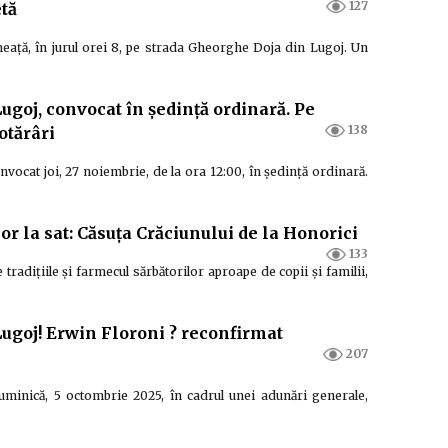
127
etă
ineață, în jurul orei 8, pe strada Gheorghe Doja din Lugoj. Un
Lugoj, convocat în ședință ordinară. Pe
138
otărâri
nvocat joi, 27 noiembrie, de la ora 12:00, în ședință ordinară.
or la sat: Căsuța Crăciunului de la Honorici
133
radițiile și farmecul sărbătorilor aproape de copii și familii,
Lugoj! Erwin Floroni ? reconfirmat
207
uminică, 5 octombrie 2025, în cadrul unei adunări generale,