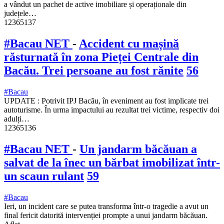
a vândut un pachet de active imobiliare și operaționale din
județele…
12365137
#Bacau NET
-
Accident cu mașină
răsturnată în zona Pieței Centrale din
Bacău. Trei persoane au fost rănite
56
#Bacau
UPDATE : Potrivit IPJ Bacău, în eveniment au fost implicate trei
autoturisme. În urma impactului au rezultat trei victime, respectiv doi
adulți…
12365136
#Bacau NET
-
Un jandarm băcăuan a
salvat de la înec un bărbat imobilizat într-
un scaun rulant
59
#Bacau
Ieri, un incident care se putea transforma într-o tragedie a avut un
final fericit datorită intervenției prompte a unui jandarm băcăuan.