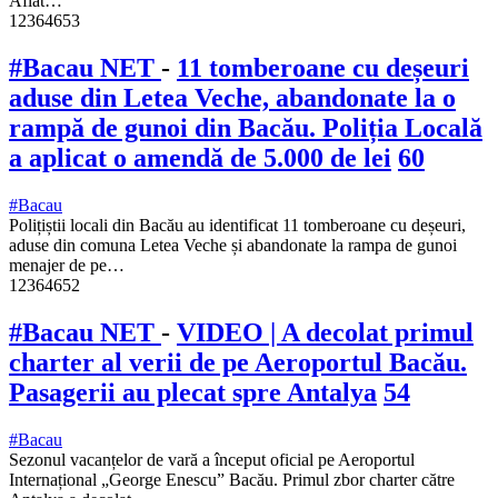
Aflat…
12364653
#Bacau NET
-
11 tomberoane cu deșeuri
aduse din Letea Veche, abandonate la o
rampă de gunoi din Bacău. Poliția Locală
a aplicat o amendă de 5.000 de lei
60
#Bacau
Polițiștii locali din Bacău au identificat 11 tomberoane cu deșeuri,
aduse din comuna Letea Veche și abandonate la rampa de gunoi
menajer de pe…
12364652
#Bacau NET
-
VIDEO | A decolat primul
charter al verii de pe Aeroportul Bacău.
Pasagerii au plecat spre Antalya
54
#Bacau
Sezonul vacanțelor de vară a început oficial pe Aeroportul
Internațional „George Enescu” Bacău. Primul zbor charter către