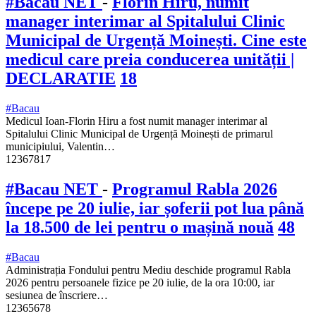
#Bacau NET
-
Florin Hiru, numit
manager interimar al Spitalului Clinic
Municipal de Urgență Moinești. Cine este
medicul care preia conducerea unității |
DECLARATIE
18
#Bacau
Medicul Ioan-Florin Hiru a fost numit manager interimar al
Spitalului Clinic Municipal de Urgență Moinești de primarul
municipiului, Valentin…
12367817
#Bacau NET
-
Programul Rabla 2026
începe pe 20 iulie, iar șoferii pot lua până
la 18.500 de lei pentru o mașină nouă
48
#Bacau
Administrația Fondului pentru Mediu deschide programul Rabla
2026 pentru persoanele fizice pe 20 iulie, de la ora 10:00, iar
sesiunea de înscriere…
12365678