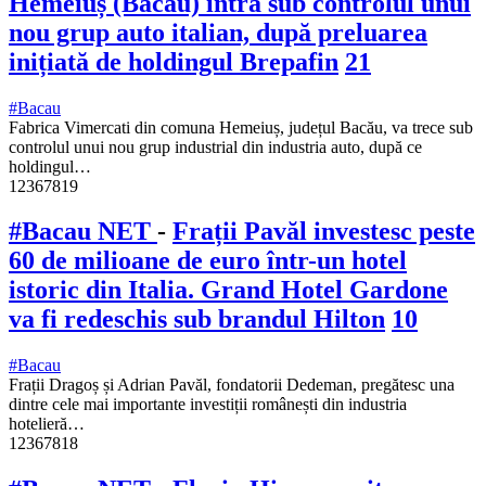
Hemeiuș (Bacău) intră sub controlul unui
nou grup auto italian, după preluarea
inițiată de holdingul Brepafin
21
#Bacau
Fabrica Vimercati din comuna Hemeiuș, județul Bacău, va trece sub
controlul unui nou grup industrial din industria auto, după ce
holdingul…
12367819
#Bacau NET
-
Frații Pavăl investesc peste
60 de milioane de euro într-un hotel
istoric din Italia. Grand Hotel Gardone
va fi redeschis sub brandul Hilton
10
#Bacau
Frații Dragoș și Adrian Pavăl, fondatorii Dedeman, pregătesc una
dintre cele mai importante investiții românești din industria
hotelieră…
12367818