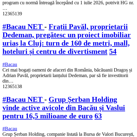
program cu normă întreagă începând cu 1 iulie 2026, potrivit HG nr.
…
12365139
#Bacau NET
-
Frații Pavăl, proprietarii
Dedeman, pregătesc un proiect imobiliar
uriaș la Cluj: turn de 160 de metri, mall,
hoteluri și centru de divertisment
54
#Bacau
Cei mai bogați oameni de afaceri din România, băcăuanii Dragoș și
Adrian Pavăl, proprietarii lanțului Dedeman, par să fie investitorii
din…
12365138
#Bacau NET
-
Grup Șerban Holding
vinde active avicole din Bacău și Vaslui
pentru 16,5 milioane de euro
63
#Bacau
Grup Șerban Holding, companie listată la Bursa de Valori București,