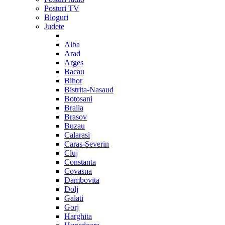
Posturi TV
Bloguri
Judete
Alba
Arad
Arges
Bacau
Bihor
Bistrita-Nasaud
Botosani
Braila
Brasov
Buzau
Calarasi
Caras-Severin
Cluj
Constanta
Covasna
Dambovita
Dolj
Galati
Gorj
Harghita