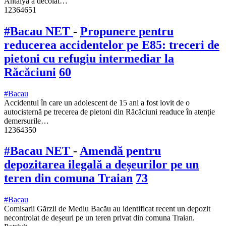
Antalya a decolat…
12364651
#Bacau NET
-
Propunere pentru
reducerea accidentelor pe E85: treceri de
pietoni cu refugiu intermediar la
Răcăciuni
60
#Bacau
Accidentul în care un adolescent de 15 ani a fost lovit de o
autocisternă pe trecerea de pietoni din Răcăciuni readuce în atenție
demersurile…
12364350
#Bacau NET
-
Amendă pentru
depozitarea ilegală a deșeurilor pe un
teren din comuna Traian
73
#Bacau
Comisarii Gărzii de Mediu Bacău au identificat recent un depozit
necontrolat de deșeuri pe un teren privat din comuna Traian.