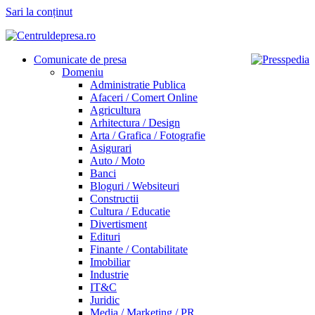
Sari la conținut
Comunicate de presa
Domeniu
Administratie Publica
Afaceri / Comert Online
Agricultura
Arhitectura / Design
Arta / Grafica / Fotografie
Asigurari
Auto / Moto
Banci
Bloguri / Websiteuri
Constructii
Cultura / Educatie
Divertisment
Edituri
Finante / Contabilitate
Imobiliar
Industrie
IT&C
Juridic
Media / Marketing / PR