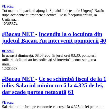
#Bacau
Tot mai mulți pacienți ajung la Spitalul Județean de Urgență Bacău
după accidente cu trotinete electrice. De la începutul anului, la
Unitatea…
12365674
#Bacau NET
-
Incendiu la o locuinta din
judetul Bacau. Au intervenit pompierii
40
#Bacau
În această dimineață, 08.07.206, în jurul orei 03:30, pompierii
militari băcăuani au fost solicitați să intervină pentru stingerea
unui…
12365673
#Bacau NET
-
Ce se schimbă fiscal de la 1
iulie. Salariul minim urcă la 4.325 de lei,
dar scade partea netaxată
61
#Bacau
Salariul minim brut pe economie va crește la 4.325 de lei pentru un