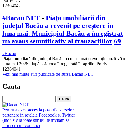
Potrivit…
12364042
#Bacau NET
-
Piața imobiliară din
județul Bacău a revenit pe creștere în
luna mai. Municipiul Bacău a înregistrat
un avans semnificativ al tranzacțiilor
69
#Bacau
Piața imobiliară din județul Bacău a consemnat o evoluție pozitivă în
luna mai 2026, după scăderea înregistrată în aprilie. Potrivit…
12364041
Vezi mai multe stiri publicate de sursa Bacau NET
Cauta
Pentru a avea acces la postarile surselor
partenere in retelele Facebook si Twitter
(inclusiv la toate stirile), te invitam sa
iti inscrii un cont aici