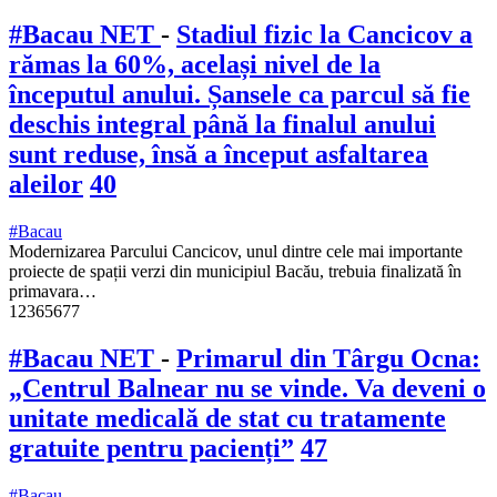
#Bacau NET
-
Stadiul fizic la Cancicov a
rămas la 60%, același nivel de la
începutul anului. Șansele ca parcul să fie
deschis integral până la finalul anului
sunt reduse, însă a început asfaltarea
aleilor
40
#Bacau
Modernizarea Parcului Cancicov, unul dintre cele mai importante
proiecte de spații verzi din municipiul Bacău, trebuia finalizată în
primavara…
12365677
#Bacau NET
-
Primarul din Târgu Ocna:
„Centrul Balnear nu se vinde. Va deveni o
unitate medicală de stat cu tratamente
gratuite pentru pacienți”
47
#Bacau