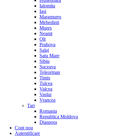
Hunedoara
Ialomita
Iasi
Maramures
Mehedinti
Mures
Neamt
Olt
Prahova
Salaj
Satu Mare
Sibiu
Suceava
Teleorman
Timis
Tulcea
Valcea
Vaslui
Vrancea
Tari
Romania
Republica Moldova
Diaspora
Cont nou
Autentificare