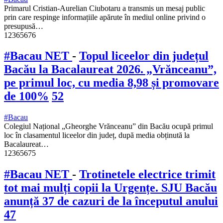
Primarul Cristian-Aurelian Ciubotaru a transmis un mesaj public
prin care respinge informațiile apărute în mediul online privind o
presupusă…
12365676
#Bacau NET
-
Topul liceelor din județul
Bacău la Bacalaureat 2026. „Vrănceanu”,
pe primul loc, cu media 8,98 și promovare
de 100%
52
#Bacau
Colegiul Național „Gheorghe Vrănceanu” din Bacău ocupă primul
loc în clasamentul liceelor din județ, după media obținută la
Bacalaureat…
12365675
#Bacau NET
-
Trotinetele electrice trimit
tot mai mulți copii la Urgențe. SJU Bacău
anunță 37 de cazuri de la începutul anului
47