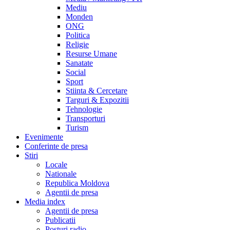
Mediu
Monden
ONG
Politica
Religie
Resurse Umane
Sanatate
Social
Sport
Stiinta & Cercetare
Targuri & Expozitii
Tehnologie
Transporturi
Turism
Evenimente
Conferinte de presa
Stiri
Locale
Nationale
Republica Moldova
Agentii de presa
Media index
Agentii de presa
Publicatii
Posturi radio