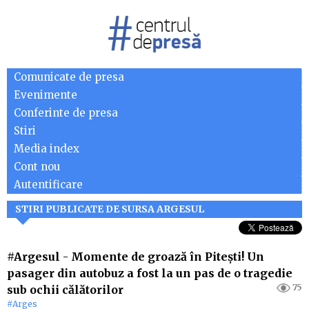
Comunicate de presa
Evenimente
Conferinte de presa
Stiri
Media index
Cont nou
Autentificare
STIRI PUBLICATE DE SURSA ARGESUL
#Argesul
-
Momente de groază în Pitești! Un
pasager din autobuz a fost la un pas de o tragedie
75
sub ochii călătorilor
#Arges