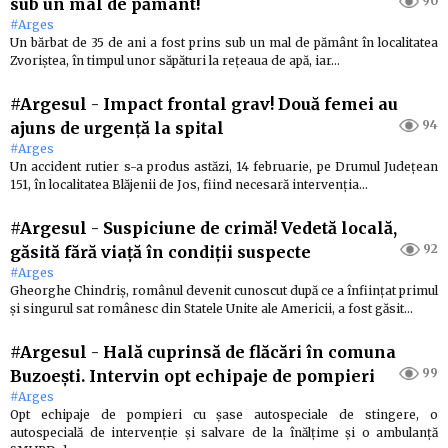
90
sub un mal de pământ!
#Arges
Un bărbat de 35 de ani a fost prins sub un mal de pământ în localitatea
Zvoriştea, în timpul unor săpături la rețeaua de apă, iar…
#Argesul
-
Impact frontal grav! Două femei au
94
ajuns de urgență la spital
#Arges
Un accident rutier s-a produs astăzi, 14 februarie, pe Drumul Județean
151, în localitatea Blăjenii de Jos, fiind necesară intervenția…
#Argesul
-
Suspiciune de crimă! Vedetă locală,
92
găsită fără viață în condiții suspecte
#Arges
Gheorghe Chindriș, românul devenit cunoscut după ce a înființat primul
și singurul sat românesc din Statele Unite ale Americii, a fost găsit…
#Argesul
-
Hală cuprinsă de flăcări în comuna
99
Buzoești. Intervin opt echipaje de pompieri
#Arges
Opt echipaje de pompieri cu șase autospeciale de stingere, o
autospecială de intervenție și salvare de la înălțime și o ambulanță