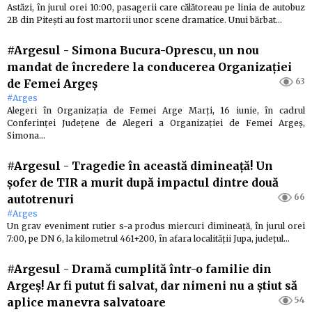
Astăzi, în jurul orei 10:00, pasagerii care călătoreau pe linia de autobuz
2B din Pitești au fost martorii unor scene dramatice. Unui bărbat…
#Argesul
-
Simona Bucura-Oprescu, un nou
mandat de încredere la conducerea Organizației
63
de Femei Argeș
#Arges
Alegeri în Organizația de Femei Arge Marți, 16 iunie, în cadrul
Conferinței Județene de Alegeri a Organizației de Femei Argeș,
Simona…
#Argesul
-
Tragedie în această dimineață! Un
șofer de TIR a murit după impactul dintre două
66
autotrenuri
#Arges
Un grav eveniment rutier s-a produs miercuri dimineață, în jurul orei
7:00, pe DN 6, la kilometrul 461+200, în afara localității Jupa, județul…
#Argesul
-
Dramă cumplită într-o familie din
Argeș! Ar fi putut fi salvat, dar nimeni nu a știut să
54
aplice manevra salvatoare