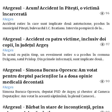
#Argesul
-
Acum! Accident în Pitești, o victimă
96
încarcerată
#Arges
Accident rutier în care sunt implicate două autoturisme, produs în
municipiul Pitești, bulevardul I.C. Bratianu. Intervin pompierii de la…
#Argesul
-
Accident cu patru victime, inclusiv doi
97
copii, în județul Argeș
#Arges
În urmă cu puțin timp, un eveniment rutier s-a produs în comuna
Drăganu, satul Prislop. Din primele informații, sunt implicate două…
#Argesul
-
Simona Bucura-Oprescu: Am votat
pentru dreptul pacienților la a doua opinie
90
medicală decontată
#Arges
Simona Bucura-Oprescu, deputat PSD de Argeș și chestor al Camera
Deputaților: Am votat în această săptămână, în plenul Camerei…
#Argesul
-
Bărbat în stare de inconștiență, prins