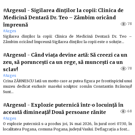
#Argesul
-
Sigilarea dinților la copii: Clinica de
Medicină Dentară Dr. Teo – Zâmbim oricând
78
împreună
#Arges
Sigilarea dinților la copii: Clinica de Medicină Dentară Dr. Teo –
Zâmbim oricând împreună Sigilarea dinților la copii este o soluție…
#Argesul
-
Când viața devine artă: Să creezi ca un
zeu, să poruncești ca un rege, să muncești ca un
78
sclav!
#Arges
Crina ZĂRNESCU Iată un motto care ar putea figura pe frontispiciul unui
muzeu dedicat exclusiv marelui sculptor român Constantin Brâncuși!
Sunt…
#Argesul
-
Explozie puternică într-o locuință în
68
această dimineață! Două persoane rănite
#Arges
O explozie puternică s-a produs joi, 14 mai 2026, în jurul orei 07:30, în
localitatea Pogana, comuna Pogana, județul Vaslui. Deflagrația a fost…