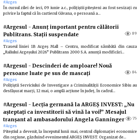
#Arges
În cursul zilei de ieri, 09 iunie a.c., polițiștii piteșteni au fost sesizați cu
privire la faptul că în cartierul Găvana, o persoană a…
#Argesul
-
Anunț important pentru călătorii
89
Publitrans. Stații suspendate
#Arges
Traseul liniei 1B Argeș Mall – Centru, modificat sâmbătă din cauza
„Raliului Argeșului 2026” Publitrans 2000 S.A. anunță modificări…
#Argesul
-
Descinderi de amploare! Nouă
84
persoane luate pe sus de mascați
#Arges
Polițiștii Serviciului de Investigare a Criminalității Economice Sibiu au
desfășurat marți, 12 mai, o amplă acțiune în județ, în cadrul…
#Argesul
-
Lecția germană la ARGEȘ INVEST: „Nu
așteptați ca investitorii să vină la voi!” Mesajul
75
tranșant al ambasadorului Angela Ganninger
#Arges
Piteștiul a devenit, la începutul lunii mai, centrul diplomației economice
din regiune, găzduind evenimentul ARGEȘ INVEST. Organizat de…