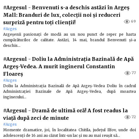
#Argesul
-
Benvenuti s-a deschis astăzi în Argeș
Mall: Branduri de lux, colecții noi și reduceri
69
surpriză pentru toți clienții!
#Arges
Argeșenii pasionați de modă au un nou punct de reper pe harta
cumpărăturilor de calitate. Astăzi, 14 mai, brandul Benvenuti și-a
deschis…
#Argesul
-
Doliu la Administrația Bazinală de Apă
Argeș-Vedea. A murit inginerul Constantin
77
Floareș
#Arges
Doliu la Administrația Bazinală de Apă Argeș-Vedea Doliu în cadrul
Administrației Bazinale de Apă Argeș-Vedea, după moartea
inginerului…
#Argesul
-
Dramă de ultimă oră! A fost readus la
72
viață după zeci de minute
#Arges
Momente dramatice, joi, în localitatea Chitila, județul Ilfov, unde doi
adolescenți de 16 ani au căzut într-un lac și nu au mai reușit să…